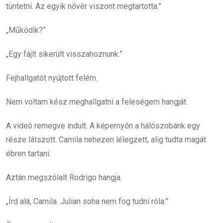
tüntetni. Az egyik nővér viszont megtartotta.”
„Működik?”
„Egy fájlt sikerült visszahoznunk.”
Fejhallgatót nyújtott felém.
Nem voltam kész meghallgatni a feleségem hangját.
A videó remegve indult. A képernyőn a hálószobánk egy
része látszott. Camila nehezen lélegzett, alig tudta magát
ébren tartani.
Aztán megszólalt Rodrigo hangja.
„Írd alá, Camila. Julian soha nem fog tudni róla.”