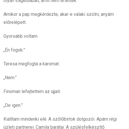
olyan tragédiában, amit nem értettek.
Amikor a pap megkérdezte, akar-e valaki szólni, anyám
előrelépett.
Gyorsabb voltam.
„Én fogok.”
Teresa megfogta a karomat.
„Nem.”
Finoman lefejtettem az ujjait.
„De igen.”
Kiálltam mindenki elé. A szőlőbirtok dolgozói. Apám régi
üzleti partnerei. Camila barátai. A szülésfelkészítő