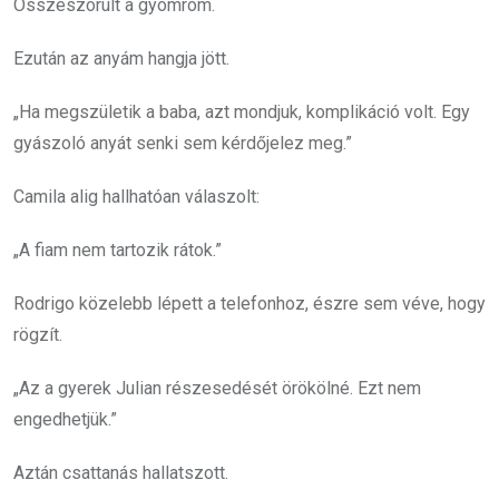
Összeszorult a gyomrom.
Ezután az anyám hangja jött.
„Ha megszületik a baba, azt mondjuk, komplikáció volt. Egy
gyászoló anyát senki sem kérdőjelez meg.”
Camila alig hallhatóan válaszolt:
„A fiam nem tartozik rátok.”
Rodrigo közelebb lépett a telefonhoz, észre sem véve, hogy
rögzít.
„Az a gyerek Julian részesedését örökölné. Ezt nem
engedhetjük.”
Aztán csattanás hallatszott.