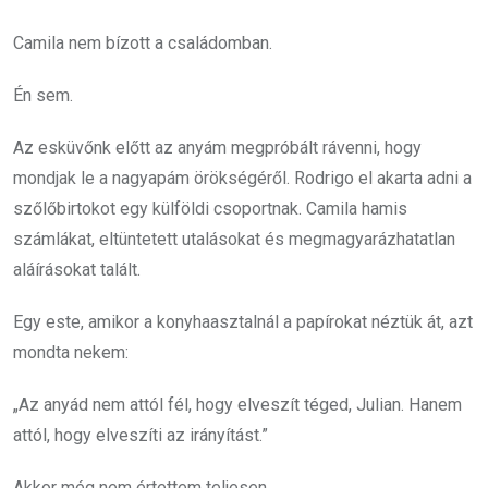
Camila nem bízott a családomban.
Én sem.
Az esküvőnk előtt az anyám megpróbált rávenni, hogy
mondjak le a nagyapám örökségéről. Rodrigo el akarta adni a
szőlőbirtokot egy külföldi csoportnak. Camila hamis
számlákat, eltüntetett utalásokat és megmagyarázhatatlan
aláírásokat talált.
Egy este, amikor a konyhaasztalnál a papírokat néztük át, azt
mondta nekem:
„Az anyád nem attól fél, hogy elveszít téged, Julian. Hanem
attól, hogy elveszíti az irányítást.”
Akkor még nem értettem teljesen.