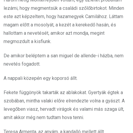
lezárni, hogy megmentsük a családi szőlőbirtokot. Minden
este azt képzeltem, hogy hazamegyek Camilához. Láttam
magam előtt a mosolyát, a kezét a kerekedő hasán, és
hallottam a nevetését, amikor azt mondja, megint
megmozdult a kisfiunk.
De amikor beléptem a san miguel de allende-i házba, nem
nevetés fogadott.
A nappali közepén egy koporsó állt.
Fekete függönyök takarták az ablakokat. Gyertyák égtek a
szobában, mintha valaki előre elrendezte volna a gyászt. A
levegőben viasz, hervadt virágok és valami más szaga ült,
amit akkor még nem tudtam hova tenni.
Teresa Armenta, az anyám, a kandalló mellett állt