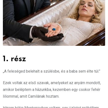
1. rész
„A feleséged belehalt a szülésbe, és a baba sem élte túl.”
Ezek voltak az első szavak, amelyeket az anyám mondott,
amikor beléptem a házunkba, kezemben egy csokor fehér
liliommal, amit Camilának hoztam.
Három hétig Monterreyben voltam, egy üzletet próbáltam