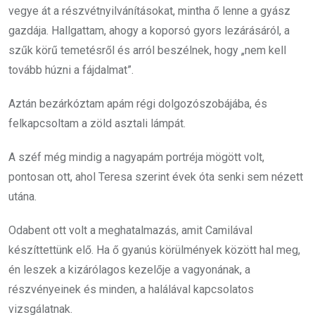
vegye át a részvétnyilvánításokat, mintha ő lenne a gyász
gazdája. Hallgattam, ahogy a koporsó gyors lezárásáról, a
szűk körű temetésről és arról beszélnek, hogy „nem kell
tovább húzni a fájdalmat”.
Aztán bezárkóztam apám régi dolgozószobájába, és
felkapcsoltam a zöld asztali lámpát.
A széf még mindig a nagyapám portréja mögött volt,
pontosan ott, ahol Teresa szerint évek óta senki sem nézett
utána.
Odabent ott volt a meghatalmazás, amit Camilával
készíttettünk elő. Ha ő gyanús körülmények között hal meg,
én leszek a kizárólagos kezelője a vagyonának, a
részvényeinek és minden, a halálával kapcsolatos
vizsgálatnak.