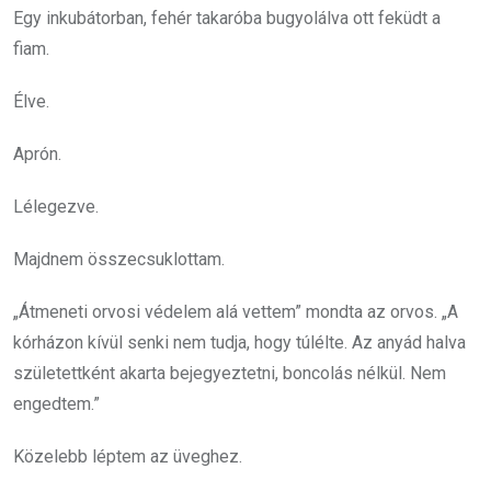
Egy inkubátorban, fehér takaróba bugyolálva ott feküdt a
fiam.
Élve.
Aprón.
Lélegezve.
Majdnem összecsuklottam.
„Átmeneti orvosi védelem alá vettem” mondta az orvos. „A
kórházon kívül senki nem tudja, hogy túlélte. Az anyád halva
születettként akarta bejegyeztetni, boncolás nélkül. Nem
engedtem.”
Közelebb léptem az üveghez.