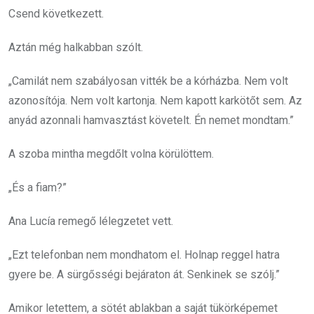
Csend következett.
Aztán még halkabban szólt.
„Camilát nem szabályosan vitték be a kórházba. Nem volt
azonosítója. Nem volt kartonja. Nem kapott karkötőt sem. Az
anyád azonnali hamvasztást követelt. Én nemet mondtam.”
A szoba mintha megdőlt volna körülöttem.
„És a fiam?”
Ana Lucía remegő lélegzetet vett.
„Ezt telefonban nem mondhatom el. Holnap reggel hatra
gyere be. A sürgősségi bejáraton át. Senkinek se szólj.”
Amikor letettem, a sötét ablakban a saját tükörképemet