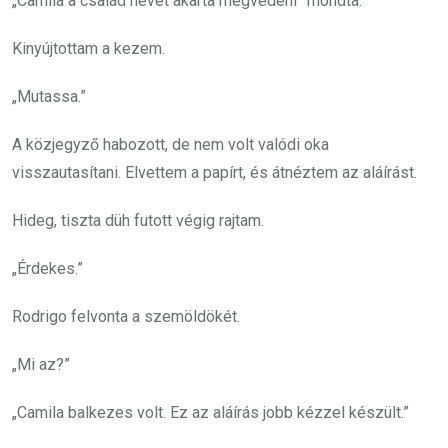
„Camila a család nevét akarta megvédeni” mondta.
Kinyújtottam a kezem.
„Mutassa.”
A közjegyző habozott, de nem volt valódi oka
visszautasítani. Elvettem a papírt, és átnéztem az aláírást.
Hideg, tiszta düh futott végig rajtam.
„Érdekes.”
Rodrigo felvonta a szemöldökét.
„Mi az?”
„Camila balkezes volt. Ez az aláírás jobb kézzel készült.”