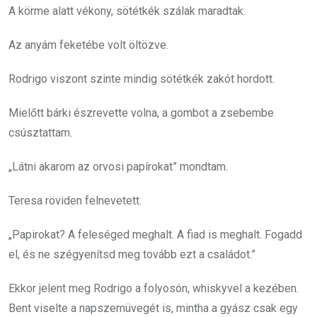
A körme alatt vékony, sötétkék szálak maradtak.
Az anyám feketébe volt öltözve.
Rodrigo viszont szinte mindig sötétkék zakót hordott.
Mielőtt bárki észrevette volna, a gombot a zsebembe
csúsztattam.
„Látni akarom az orvosi papírokat” mondtam.
Teresa röviden felnevetett.
„Papirokat? A feleséged meghalt. A fiad is meghalt. Fogadd
el, és ne szégyenítsd meg tovább ezt a családot.”
Ekkor jelent meg Rodrigo a folyosón, whiskyvel a kezében.
Bent viselte a napszemüvegét is, mintha a gyász csak egy