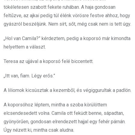
tökéletesen szabott fekete ruhában. A haja gondosan
feltűzve, az ajkai pedig túl élénk vörösre festve ahhoz, hogy
gyászról beszéljünk. Nem sírt, sőt, még csak nem is tett úgy.
„Hol van Camila?” kérdeztem, pedig a koporsó már kimondta
helyettem a választ.
Teresa az ujjával a koporsó felé biccentett.
„Itt van, fiam. Légy erős.”
A liliomok kicsúsztak a kezemből, és végiggurultak a padlón.
A koporsóhoz léptem, mintha a szoba körülöttem
elcsendesedett volna. Camila ott feküdt benne, sápadtan,
gyönyörűen, gondosan elrendezett hajjal egy fehér párnán.
Úgy nézett ki, mintha csak aludna.