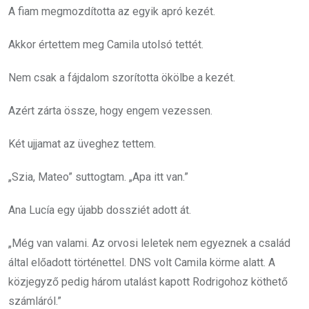
A fiam megmozdította az egyik apró kezét.
Akkor értettem meg Camila utolsó tettét.
Nem csak a fájdalom szorította ökölbe a kezét.
Azért zárta össze, hogy engem vezessen.
Két ujjamat az üveghez tettem.
„Szia, Mateo” suttogtam. „Apa itt van.”
Ana Lucía egy újabb dossziét adott át.
„Még van valami. Az orvosi leletek nem egyeznek a család
által előadott történettel. DNS volt Camila körme alatt. A
közjegyző pedig három utalást kapott Rodrigohoz köthető
számláról.”