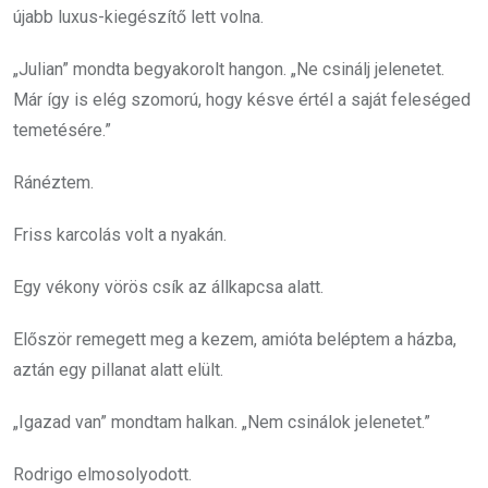
újabb luxus-kiegészítő lett volna.
„Julian” mondta begyakorolt hangon. „Ne csinálj jelenetet.
Már így is elég szomorú, hogy késve értél a saját feleséged
temetésére.”
Ránéztem.
Friss karcolás volt a nyakán.
Egy vékony vörös csík az állkapcsa alatt.
Először remegett meg a kezem, amióta beléptem a házba,
aztán egy pillanat alatt elült.
„Igazad van” mondtam halkan. „Nem csinálok jelenetet.”
Rodrigo elmosolyodott.