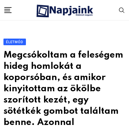
Skip
to
content
ÉLETMÓD
Megcsókoltam a feleségem
hideg homlokát a
koporsóban, és amikor
kinyitottam az ökölbe
szorított kezét, egy
sötétkék gombot találtam
benne. Azonnal