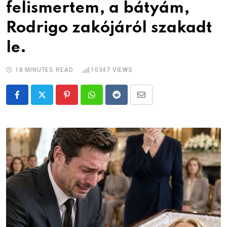
felismertem, a bátyám,
Rodrigo zakójáról szakadt
le.
18 MINUTES READ
10347
VIEWS
Pinterest
Whatsapp
Reddit
Share
via
Email