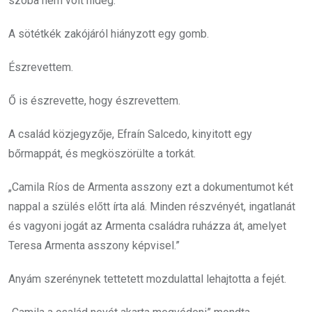
szoba nem volt hideg.
A sötétkék zakójáról hiányzott egy gomb.
Észrevettem.
Ő is észrevette, hogy észrevettem.
A család közjegyzője, Efraín Salcedo, kinyitott egy
bőrmappát, és megköszörülte a torkát.
„Camila Ríos de Armenta asszony ezt a dokumentumot két
nappal a szülés előtt írta alá. Minden részvényét, ingatlanát
és vagyoni jogát az Armenta családra ruházza át, amelyet
Teresa Armenta asszony képvisel.”
Anyám szerénynek tettetett mozdulattal lehajtotta a fejét.