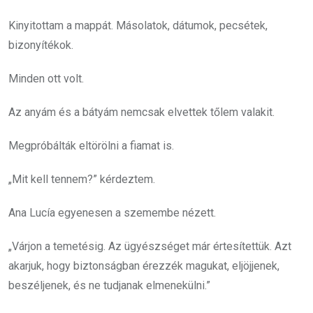
Kinyitottam a mappát. Másolatok, dátumok, pecsétek,
bizonyítékok.
Minden ott volt.
Az anyám és a bátyám nemcsak elvettek tőlem valakit.
Megpróbálták eltörölni a fiamat is.
„Mit kell tennem?” kérdeztem.
Ana Lucía egyenesen a szemembe nézett.
„Várjon a temetésig. Az ügyészséget már értesítettük. Azt
akarjuk, hogy biztonságban érezzék magukat, eljöjjenek,
beszéljenek, és ne tudjanak elmenekülni.”