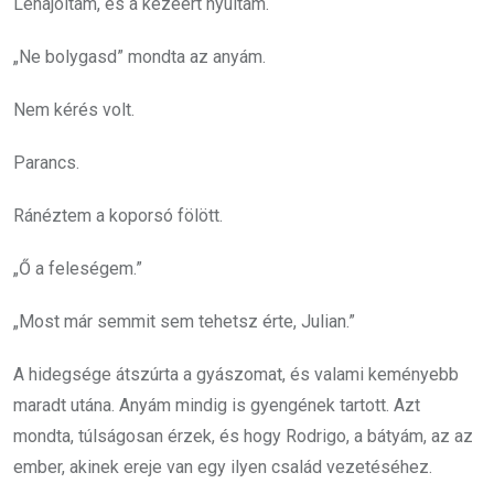
Lehajoltam, és a kezéért nyúltam.
„Ne bolygasd” mondta az anyám.
Nem kérés volt.
Parancs.
Ránéztem a koporsó fölött.
„Ő a feleségem.”
„Most már semmit sem tehetsz érte, Julian.”
A hidegsége átszúrta a gyászomat, és valami keményebb
maradt utána. Anyám mindig is gyengének tartott. Azt
mondta, túlságosan érzek, és hogy Rodrigo, a bátyám, az az
ember, akinek ereje van egy ilyen család vezetéséhez.