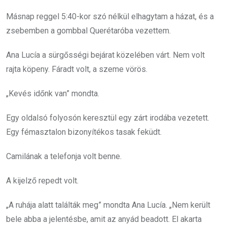
Másnap reggel 5:40-kor szó nélkül elhagytam a házat, és a
zsebemben a gombbal Querétaróba vezettem.
Ana Lucía a sürgősségi bejárat közelében várt. Nem volt
rajta köpeny. Fáradt volt, a szeme vörös.
„Kevés időnk van” mondta.
Egy oldalsó folyosón keresztül egy zárt irodába vezetett.
Egy fémasztalon bizonyítékos tasak feküdt.
Camilának a telefonja volt benne.
A kijelző repedt volt.
„A ruhája alatt találták meg” mondta Ana Lucía. „Nem került
bele abba a jelentésbe, amit az anyád beadott. El akarta