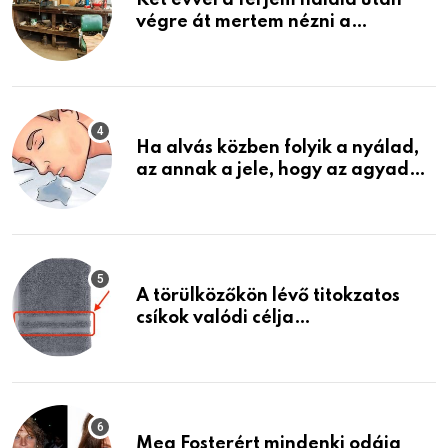
Két évvel a férjem halála után
végre át mertem nézni a
garázsban lévő holmiját – amit
találtam, megváltoztatta az
életemet
Ha alvás közben folyik a nyálad,
az annak a jele, hogy az agyad…
A törülközőkön lévő titokzatos
csíkok valódi célja…
Meg Fosterért mindenki odáig