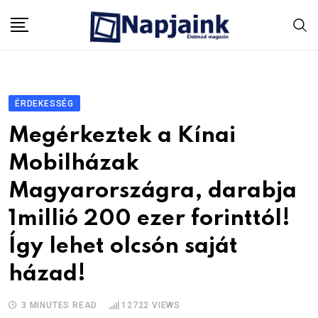
Skip
to
content
ÉRDEKESSÉG
Megérkeztek a Kínai
Mobilházak
Magyarországra, darabja
1millió 200 ezer forinttól!
Így lehet olcsón saját
házad!
3 MINUTES READ
12722
VIEWS