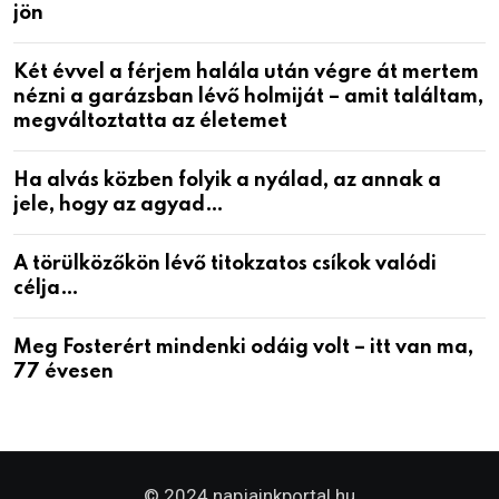
jön
Két évvel a férjem halála után végre át mertem
nézni a garázsban lévő holmiját – amit találtam,
megváltoztatta az életemet
Ha alvás közben folyik a nyálad, az annak a
jele, hogy az agyad…
A törülközőkön lévő titokzatos csíkok valódi
célja…
Meg Fosterért mindenki odáig volt – itt van ma,
77 évesen
© 2024 napjainkportal.hu