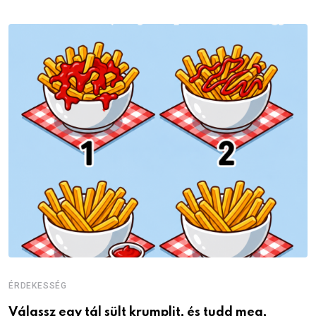
ÉRDEKESSÉG
É
Válassz egy tál sült krumplit, és tudd meg,
M