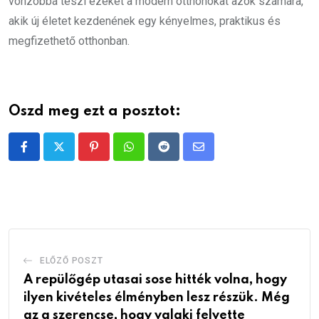
vonzóbbá teszi ezeket a modern otthonokat azok számára,
akik új életet kezdenének egy kényelmes, praktikus és
megfizethető otthonban.
Oszd meg ezt a posztot:
Pinterest
Whatsapp
Reddit
Share
via
Email
ELŐZŐ POSZT
A repülőgép utasai sose hitték volna, hogy
ilyen kivételes élményben lesz részük. Még
az a szerencse, hogy valaki felvette