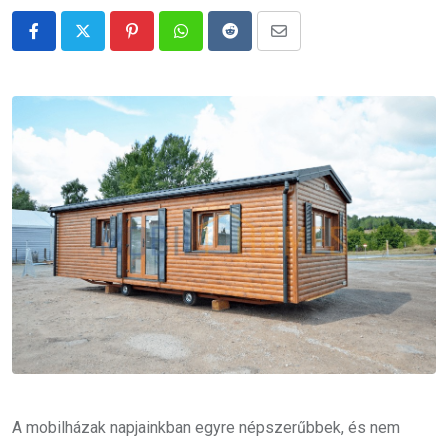
Pinterest
Whatsapp
Reddit
Share
via
Email
A mobilházak napjainkban egyre népszerűbbek, és nem