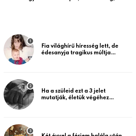
Fia világhírű híresség lett, de
édesanyja tragikus múltja
rosszabb, mint azt el tudnád
képzelni
Ha a szüleid ezt a 3 jelet
mutatják, életük végéhez
közeledhetnek. Készülj fel arra,
ami jön