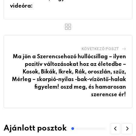
videóra:
KÖVETKEZŐ POSZT
Ma jön a Szerencsehozó hullócsillag – ilyen
pozitív változásokat hoz az életedbe –
Kosok, Bikák, Ikrek, Rák, oroszlán, szűz,
Mérleg – skorpió-nyilas -bak-vízöntő-halak
figyelem! oszd meg, és hamarosan
szerencse ér!
Ajánlott posztok