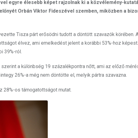
ével egyre élesebb képet rajzolnak ki a közvélemény-kutat
e előnyét Orbán Viktor Fideszével szemben, miközben a bizo
ezette Tisza párt erősödni tudott a döntött szavazók körében. 
ttságot élvez, ami emelkedést jelent a korábbi 53%-hoz képest
i 39%-ról.
s szerint a különbség 19 százalékpontra nőtt, ami az előző mér
integy 26%-a még nem döntötte el, melyik pártra szavazna.
sz 28%-os támogatottságot mutat.