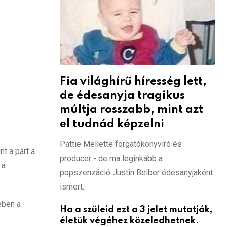
Fia világhírű híresség lett,
de édesanyja tragikus
múltja rosszabb, mint azt
el tudnád képzelni
Pattie Mellette forgatókönyvíró és
t a párt a
producer - de ma leginkább a
 a
popszenzáció Justin Beiber édesanyjaként
ismert.
ében a
Ha a szüleid ezt a 3 jelet mutatják,
életük végéhez közeledhetnek.