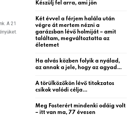
Készülj fel arra, ami jön
Két évvel a férjem halála után
nk. A 21
végre át mertem nézni a
ényüket.
garázsban lévő holmiját – amit
találtam, megváltoztatta az
életemet
Ha alvás közben folyik a nyálad,
az annak a jele, hogy az agyad…
A törülközőkön lévő titokzatos
csíkok valódi célja…
Meg Fosterért mindenki odáig volt
– itt van ma, 77 évesen