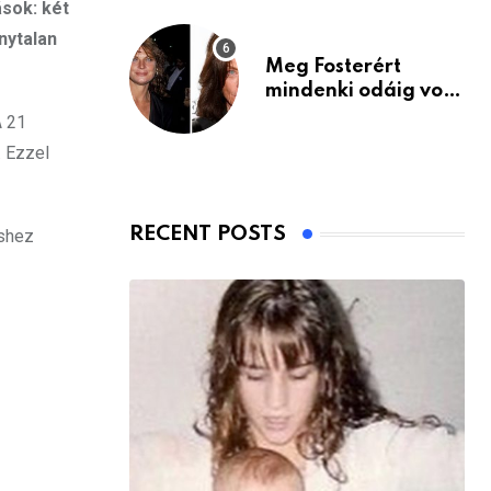
ások: két
nytalan
Meg Fosterért
mindenki odáig volt
– itt van ma, 77
A 21
évesen
. Ezzel
RECENT POSTS
éshez