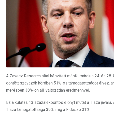
A Zavecz Research által készített másik, március 24. és 28. k
döntött szavazók körében 51%-os támogatottságot élvez, a
mérésben 38%-on áll, változatlan eredménnyel.
Ez a kutatás 13 százalékpontos előnyt mutat a Tisza javára
Tisza támogatottsága 39%, míg a Fideszé 31%.