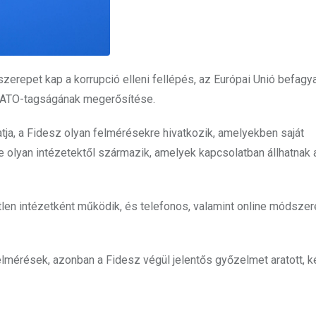
zerepet kap a korrupció elleni fellépés, az Európai Unió befagy
 NATO-tagságának megerősítése.
ja, a Fidesz olyan felmérésekre hivatkozik, amelyekben saját
 olyan intézetektől származik, amelyek kapcsolatban állhatnak 
len intézetként működik, és telefonos, valamint online módszer
felmérések, azonban a Fidesz végül jelentős győzelmet aratott,