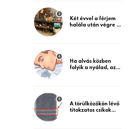
Készülj fel arra, ami
jön
Két évvel a férjem
halála után végre át
mertem nézni a
garázsban lévő
holmiját – amit
találtam,
megváltoztatta az
Ha alvás közben
életemet
folyik a nyálad, az
annak a jele, hogy
az agyad…
A törülközőkön lévő
titokzatos csíkok
valódi célja…