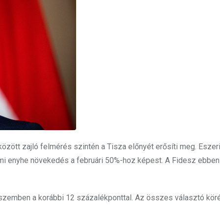
özött zajló felmérés szintén a Tisza előnyét erősíti meg. Eszerin
mi enyhe növekedés a februári 50%-hoz képest. A Fidesz ebben
, szemben a korábbi 12 százalékponttal. Az összes választó kör