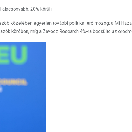
 alacsonyabb, 20% körüli.
küszöb közelében egyetlen további politikai erő mozog: a Mi Hazá
vazók körében, míg a Zavecz Research 4%-ra becsülte az eredm