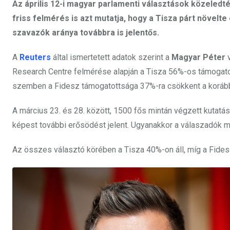
Az április 12-i magyar parlamenti választások közeledt
friss felmérés is azt mutatja, hogy a Tisza párt növelt
szavazók aránya továbbra is jelentős.
A
Reuters
által ismertetett adatok szerint a
Magyar Péter
v
Research Centre felmérése alapján a Tisza 56%-os támogato
szemben a Fidesz támogatottsága 37%-ra csökkent a korább
A március 23. és 28. között, 1500 fős mintán végzett kutatá
képest további erősödést jelent. Ugyanakkor a válaszadók m
Az összes választó körében a Tisza 40%-on áll, míg a Fide