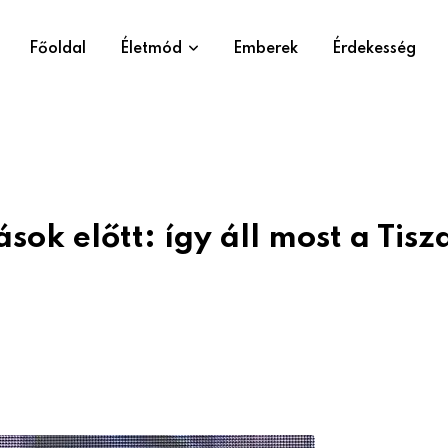
Főoldal
Életmód
Emberek
Érdekesség
ok előtt: így áll most a Tisz