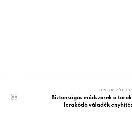
KÖVETKEZŐ POS
Biztonságos módszerek a toro
lerakódó váladék enyhíté