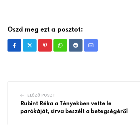
Oszd meg ezt a posztot:
Pinterest
Whatsapp
Reddit
Share
via
Email
ELŐZŐ POSZT
Rubint Réka a Tényekben vette le
parókáját, sírva beszélt a betegségéről