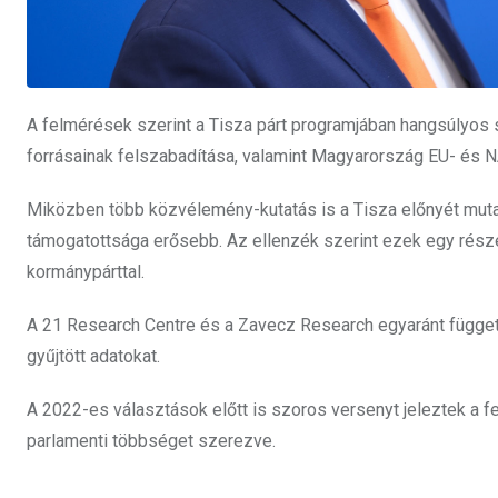
A felmérések szerint a Tisza párt programjában hangsúlyos s
forrásainak felszabadítása, valamint Magyarország EU- és
Miközben több közvélemény-kutatás is a Tisza előnyét mutat
támogatottsága erősebb. Az ellenzék szerint ezek egy része
kormánypárttal.
A 21 Research Centre és a Zavecz Research egyaránt függet
gyűjtött adatokat.
A 2022-es választások előtt is szoros versenyt jeleztek a 
parlamenti többséget szerezve.