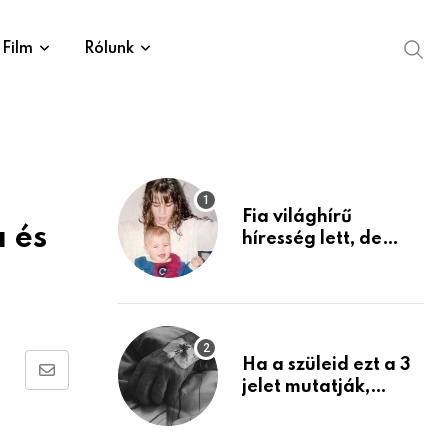
Film
Rólunk
Fia világhírű
a és
híresség lett, de
édesanyja tragikus
múltja rosszabb,
mint azt el tudnád
képzelni
Ha a szüleid ezt a 3
Share
jelet mutatják,
életük végéhez
via
közeledhetnek.
Email