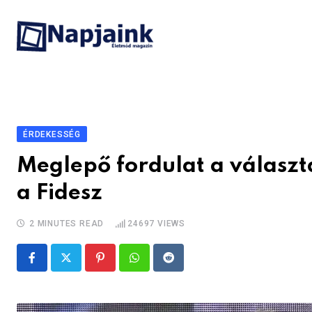
Skip
to
content
ÉRDEKESSÉG
Meglepő fordulat a választás
a Fidesz
2 MINUTES READ
24697
VIEWS
Pinterest
Whatsapp
Reddit