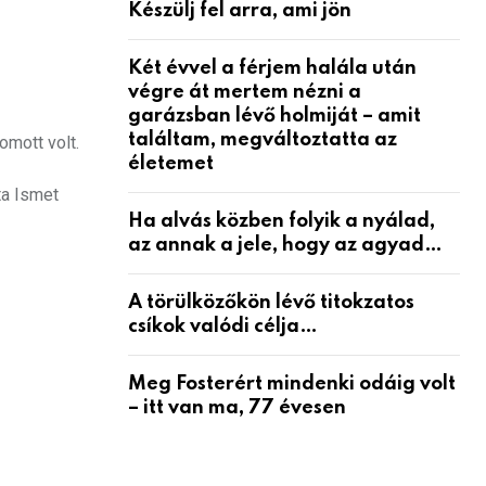
Készülj fel arra, ami jön
Két évvel a férjem halála után
végre át mertem nézni a
garázsban lévő holmiját – amit
találtam, megváltoztatta az
omott volt.
életemet
ta Ismet
Ha alvás közben folyik a nyálad,
az annak a jele, hogy az agyad…
A törülközőkön lévő titokzatos
csíkok valódi célja…
Meg Fosterért mindenki odáig volt
– itt van ma, 77 évesen