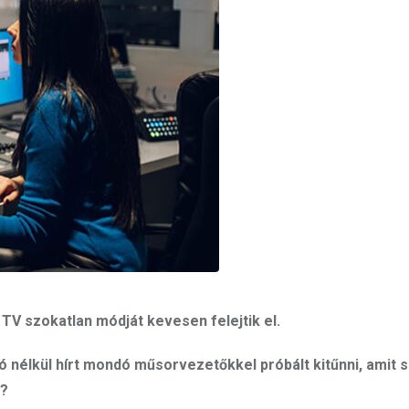
 TV szokatlan módját kevesen felejtik el.
ó nélkül hírt mondó műsorvezetőkkel próbált kitűnni, amit
s?