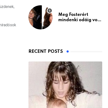
küzdenek,
Meg Fosterért
mindenki odáig volt
 híradósok
– itt van ma, 77
évesen
RECENT POSTS