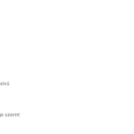
yelvű
e szerint: