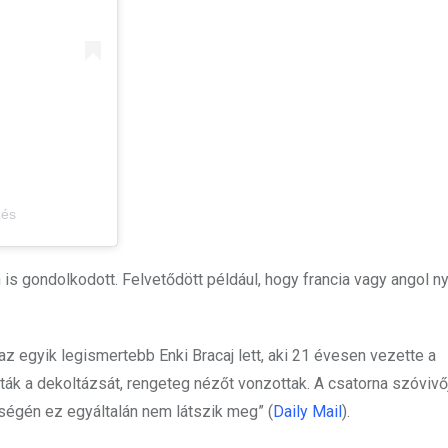
zés
is gondolkodott. Felvetődött például, hogy francia vagy angol n
az egyik legismertebb Enki Bracaj lett, aki 21 évesen vezette a
k a dekoltázsát, rengeteg nézőt vonzottak. A csatorna szóvivőj
tségén ez egyáltalán nem látszik meg” (
Daily Mail
).