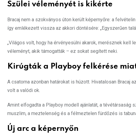
Szülei véleményét is kikérte
Bracaj nem a szokványos úton került képernyőre: a felvételin
így emlékezett vissza az akkori döntésére: „Egyszerűen tal
„Világos volt, hogy ha érvényesülni akarok, merésznek kell len
véleményt, akik támogatták – ez sokat segített neki.
Kirúgták a Playboy felkérése mia
A csatorna azonban határokat is húzott. Hivatalosan Bracaj 
volt a valódi ok.
Amint elfogadta a Playboy modell ajánlatát, a tévétársaság s
muszlim, a meztelenség és a félmeztelen fürdőzés is tabun
Új arc a képernyőn