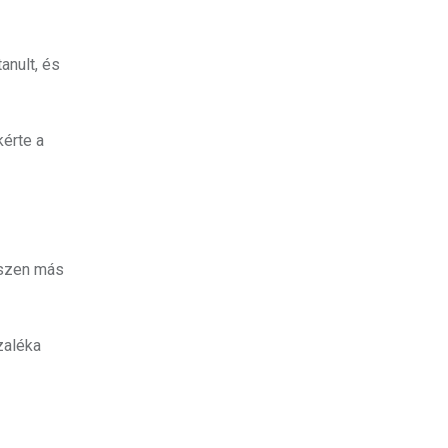
anult, és
kérte a
gészen más
zaléka