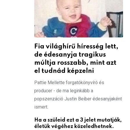
Fia világhírű híresség lett,
de édesanyja tragikus
múltja rosszabb, mint azt
el tudnád képzelni
Pattie Mellette forgatókönyvíró és
producer - de ma leginkább a
popszenzáció Justin Beiber édesanyjaként
ismert.
Ha a szüleid ezt a 3 jelet mutatják,
életük végéhez közeledhetnek.