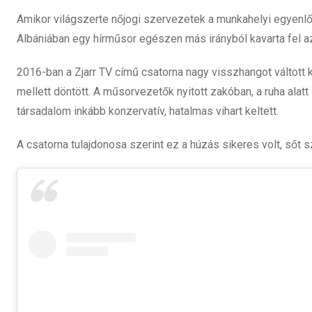
Amikor világszerte nőjogi szervezetek a munkahelyi egyenlős
Albániában egy hírműsor egészen más irányból kavarta fel az
2016-ban a Zjarr TV című csatorna nagy visszhangot váltott 
mellett döntött. A műsorvezetők nyitott zakóban, a ruha alatt
társadalom inkább konzervatív, hatalmas vihart keltett.
A csatorna tulajdonosa szerint ez a húzás sikeres volt, sőt s