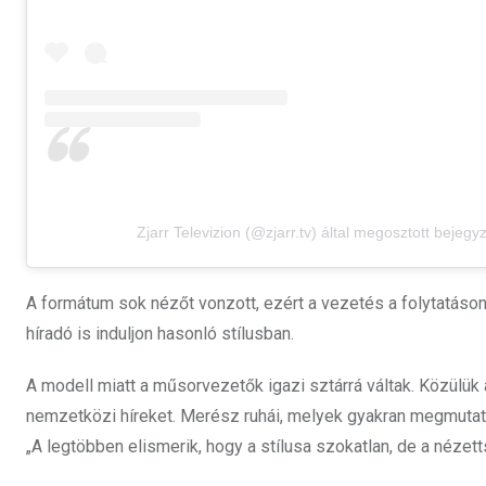
Zjarr Televizion (@zjarr.tv) által megosztott bejegy
A formátum sok nézőt vonzott, ezért a vezetés a folytatáson 
híradó is induljon hasonló stílusban.
A modell miatt a műsorvezetők igazi sztárrá váltak. Közülük 
nemzetközi híreket. Merész ruhái, melyek gyakran megmutattá
„A legtöbben elismerik, hogy a stílusa szokatlan, de a nézet