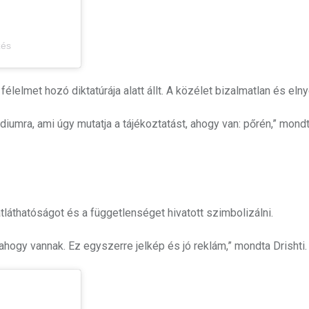
zés
elmet hozó diktatúrája alatt állt. A közélet bizalmatlan és elny
édiumra, ami úgy mutatja a tájékoztatást, ahogy van: pőrén,” mond
láthatóságot és a függetlenséget hivatott szimbolizálni.
ahogy vannak. Ez egyszerre jelkép és jó reklám,” mondta Drishti.