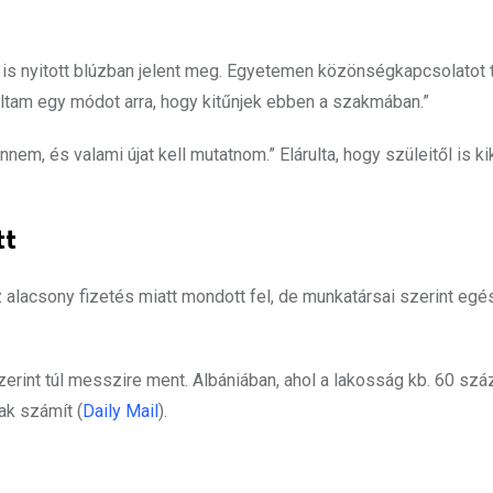
 is nyitott blúzban jelent meg. Egyetemen közönségkapcsolatot t
áltam egy módot arra, hogy kitűnjek ebben a szakmában.”
nem, és valami újat kell mutatnom.” Elárulta, hogy szüleitől is ki
tt
az alacsony fizetés miatt mondott fel, de munkatársai szerint e
zerint túl messzire ment. Albániában, ahol a lakosság kb. 60 szá
ak számít (
Daily Mail
).