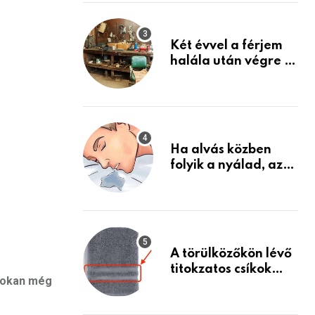
Készülj fel arra, ami
jön
Két évvel a férjem
halála után végre át
mertem nézni a
garázsban lévő
holmiját – amit
találtam,
megváltoztatta az
Ha alvás közben
életemet
folyik a nyálad, az
annak a jele, hogy
az agyad…
A törülközőkön lévő
titokzatos csíkok
 sokan még
valódi célja…