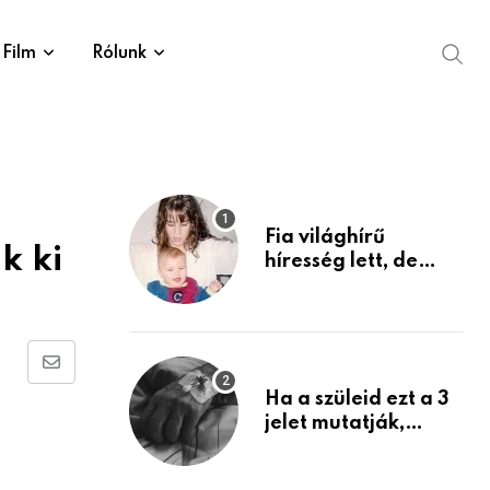
Film
Rólunk
Fia világhírű
k ki
híresség lett, de
édesanyja tragikus
múltja rosszabb,
mint azt el tudnád
képzelni
Share
Ha a szüleid ezt a 3
via
jelet mutatják,
Email
életük végéhez
közeledhetnek.