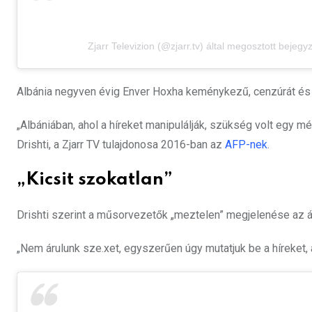
Zjarr Televizion (@zjarr.tv) által megosztott bejegy
Albánia negyven évig Enver Hoxha keménykezű, cenzúrát és fél
„Albániában, ahol a híreket manipulálják, szükség volt egy m
Drishti, a Zjarr TV tulajdonosa 2016-ban az
AFP-nek
.
„Kicsit szokatlan”
Drishti szerint a műsorvezetők „meztelen” megjelenése az át
„Nem árulunk sze.xet, egyszerűen úgy mutatjuk be a híreket, 