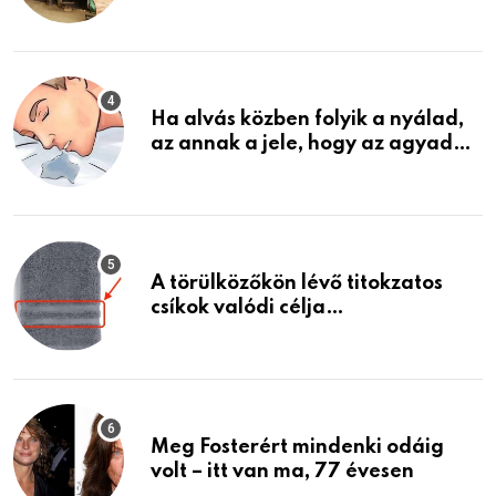
garázsban lévő holmiját – amit
találtam, megváltoztatta az
életemet
Ha alvás közben folyik a nyálad,
az annak a jele, hogy az agyad…
A törülközőkön lévő titokzatos
csíkok valódi célja…
Meg Fosterért mindenki odáig
volt – itt van ma, 77 évesen