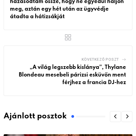
házasodtam össze, hogy ne egyedül haljon
meg, aztán egy hét után az ügyvédje
átadta a hátizsákját
KÖVETKEZŐ POSZT
„A világ legszebb kislánya”, Thylane
Blondeau mesebeli párizsi esküvőn ment
férjhez a francia DJ-hez
Ajánlott posztok