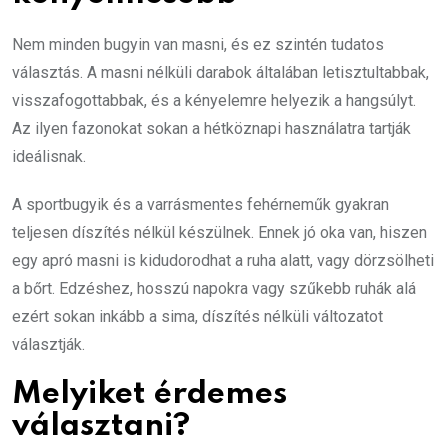
Nem minden bugyin van masni, és ez szintén tudatos
választás. A masni nélküli darabok általában letisztultabbak,
visszafogottabbak, és a kényelemre helyezik a hangsúlyt.
Az ilyen fazonokat sokan a hétköznapi használatra tartják
ideálisnak.
A sportbugyik és a varrásmentes fehérneműk gyakran
teljesen díszítés nélkül készülnek. Ennek jó oka van, hiszen
egy apró masni is kidudorodhat a ruha alatt, vagy dörzsölheti
a bőrt. Edzéshez, hosszú napokra vagy szűkebb ruhák alá
ezért sokan inkább a sima, díszítés nélküli változatot
választják.
Melyiket érdemes
választani?