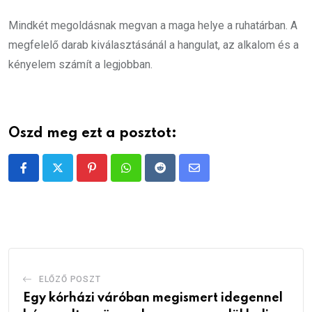
Mindkét megoldásnak megvan a maga helye a ruhatárban. A
megfelelő darab kiválasztásánál a hangulat, az alkalom és a
kényelem számít a legjobban.
Oszd meg ezt a posztot:
Pinterest
Whatsapp
Reddit
Share
via
Email
ELŐZŐ POSZT
Egy kórházi váróban megismert idegennel