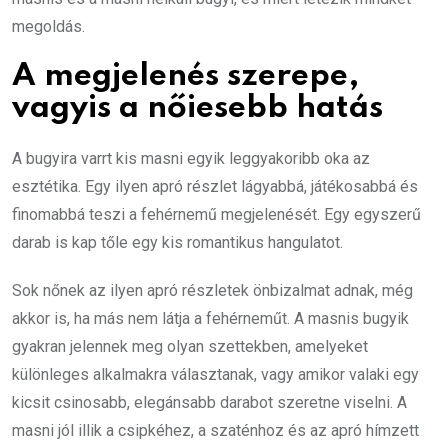
megoldás.
A megjelenés szerepe,
vagyis a nőiesebb hatás
A bugyira varrt kis masni egyik leggyakoribb oka az
esztétika. Egy ilyen apró részlet lágyabbá, játékosabbá és
finomabbá teszi a fehérnemű megjelenését. Egy egyszerű
darab is kap tőle egy kis romantikus hangulatot.
Sok nőnek az ilyen apró részletek önbizalmat adnak, még
akkor is, ha más nem látja a fehérneműt. A masnis bugyik
gyakran jelennek meg olyan szettekben, amelyeket
különleges alkalmakra választanak, vagy amikor valaki egy
kicsit csinosabb, elegánsabb darabot szeretne viselni. A
masni jól illik a csipkéhez, a szaténhoz és az apró hímzett