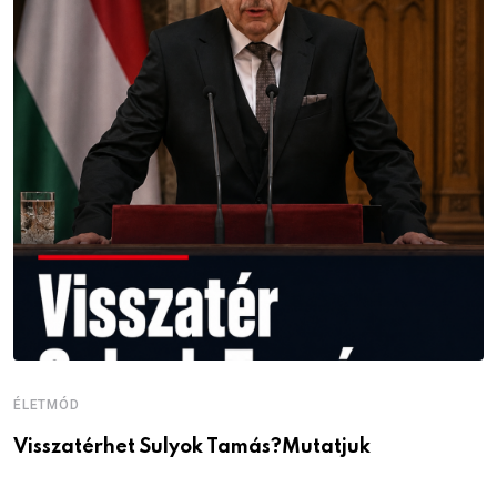
ÉLETMÓD
É
Visszatérhet Sulyok Tamás?Mutatjuk
J
p