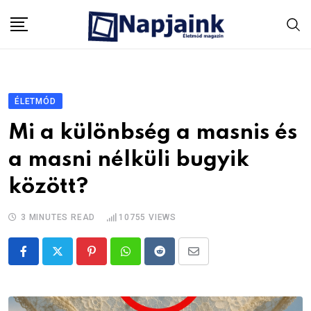
Skip
to
content
ÉLETMÓD
Mi a különbség a masnis és
a masni nélküli bugyik
között?
3 MINUTES READ
10755
VIEWS
Pinterest
Whatsapp
Reddit
Share
via
Email