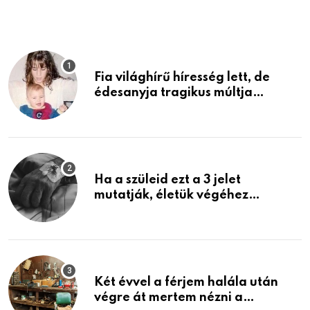
Fia világhírű híresség lett, de
édesanyja tragikus múltja
rosszabb, mint azt el tudnád
képzelni
Ha a szüleid ezt a 3 jelet
mutatják, életük végéhez
közeledhetnek. Készülj fel arra,
ami jön
Két évvel a férjem halála után
végre át mertem nézni a