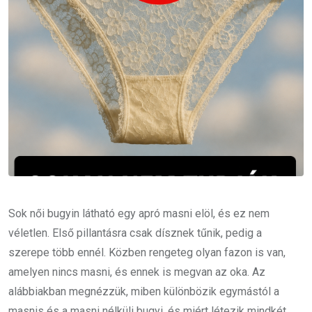
Sok női bugyin látható egy apró masni elöl, és ez nem
véletlen. Első pillantásra csak dísznek tűnik, pedig a
szerepe több ennél. Közben rengeteg olyan fazon is van,
amelyen nincs masni, és ennek is megvan az oka. Az
alábbiakban megnézzük, miben különbözik egymástól a
masnis és a masni nélküli bugyi, és miért létezik mindkét