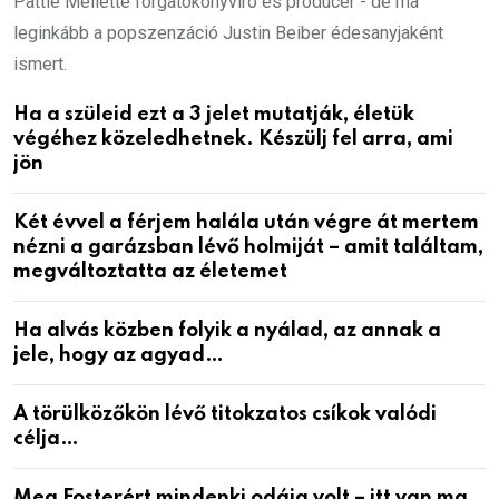
Pattie Mellette forgatókönyvíró és producer - de ma
leginkább a popszenzáció Justin Beiber édesanyjaként
ismert.
Ha a szüleid ezt a 3 jelet mutatják, életük
végéhez közeledhetnek. Készülj fel arra, ami
jön
Két évvel a férjem halála után végre át mertem
nézni a garázsban lévő holmiját – amit találtam,
megváltoztatta az életemet
Ha alvás közben folyik a nyálad, az annak a
jele, hogy az agyad…
A törülközőkön lévő titokzatos csíkok valódi
célja…
Meg Fosterért mindenki odáig volt – itt van ma,