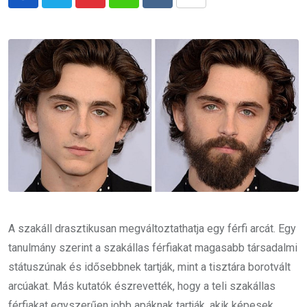
Pinterest
Whatsapp
Reddit
Share
via
Email
A szakáll drasztikusan megváltoztathatja egy férfi arcát. Egy
tanulmány szerint a szakállas férfiakat magasabb társadalmi
státuszúnak és idősebbnek tartják, mint a tisztára borotvált
arcúakat. Más kutatók észrevették, hogy a teli szakállas
férfiakat egyszerűen jobb apáknak tartják, akik képesek