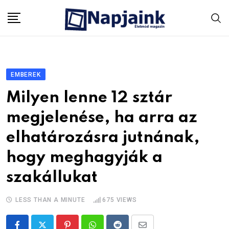
Skip
to
content
EMBEREK
Milyen lenne 12 sztár
megjelenése, ha arra az
elhatározásra jutnának,
hogy meghagyják a
szakállukat
LESS THAN A MINUTE
675
VIEWS