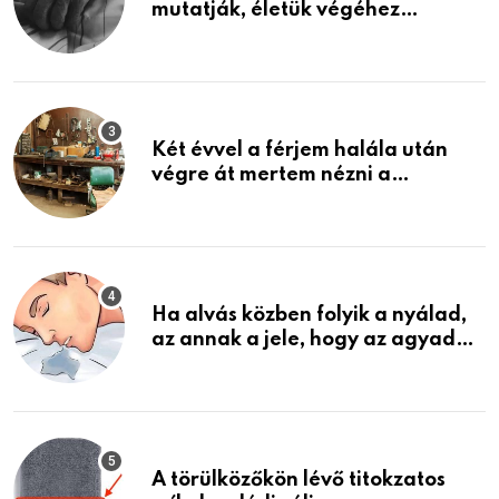
mutatják, életük végéhez
közeledhetnek. Készülj fel arra,
ami jön
Két évvel a férjem halála után
végre át mertem nézni a
garázsban lévő holmiját – amit
találtam, megváltoztatta az
életemet
Ha alvás közben folyik a nyálad,
az annak a jele, hogy az agyad…
A törülközőkön lévő titokzatos