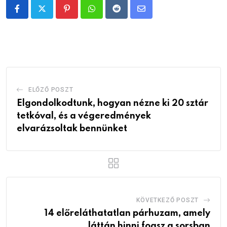
Pinterest
Whatsapp
Reddit
Share
via
Email
ELŐZŐ POSZT
Elgondolkodtunk, hogyan nézne ki 20 sztár
tetkóval, és a végeredmények
elvarázsoltak bennünket
KÖVETKEZŐ POSZT
14 előreláthatatlan párhuzam, amely
láttán hinni fogsz a sorsban