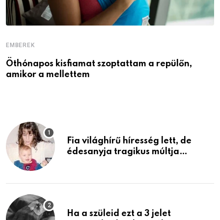
EMBEREK
E
Öthónapos kisfiamat szoptattam a repülőn,
M
amikor a mellettem
l
Fia világhírű híresség lett, de
édesanyja tragikus múltja
rosszabb, mint azt el tudnád
képzelni
Ha a szüleid ezt a 3 jelet