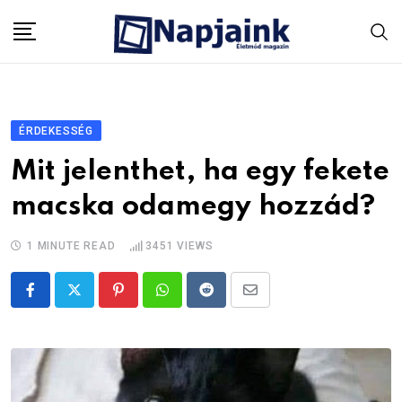
Skip
to
content
ÉRDEKESSÉG
Mit jelenthet, ha egy fekete
macska odamegy hozzád?
1 MINUTE READ
3451
VIEWS
Pinterest
Whatsapp
Reddit
Share
via
Email