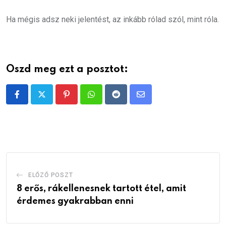
Ha mégis adsz neki jelentést, az inkább rólad szól, mint róla.
Oszd meg ezt a posztot:
Pinterest
Whatsapp
Reddit
Share
via
Email
ELŐZŐ POSZT
8 erős, rákellenesnek tartott étel, amit
érdemes gyakrabban enni