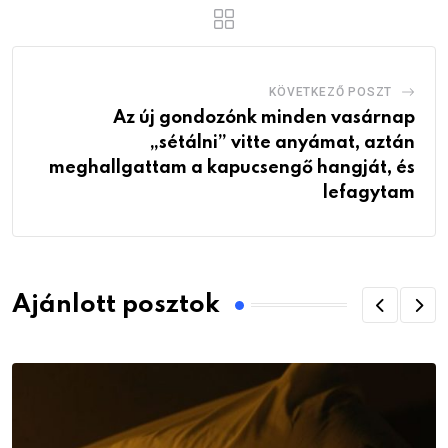
KÖVETKEZŐ POSZT
Az új gondozónk minden vasárnap
„sétálni” vitte anyámat, aztán
meghallgattam a kapucsengő hangját, és
lefagytam
Ajánlott posztok