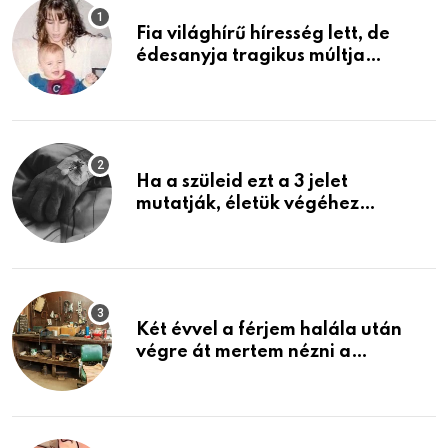
Fia világhírű híresség lett, de
édesanyja tragikus múltja
rosszabb, mint azt el tudnád
képzelni
Ha a szüleid ezt a 3 jelet
mutatják, életük végéhez
közeledhetnek. Készülj fel arra,
ami jön
Két évvel a férjem halála után
végre át mertem nézni a
garázsban lévő holmiját – amit
találtam, megváltoztatta az
életemet