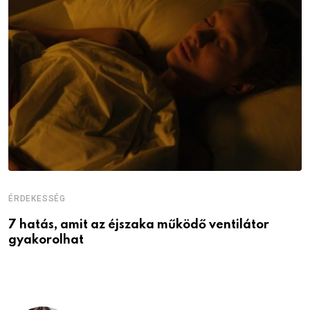
ÉRDEKESSÉG
É
7 hatás, amit az éjszaka működő ventilátor
6
gyakorolhat
é