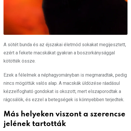
A sötét bunda és az éjszakai életmód sokakat megijesztett,
ezért a fekete macskákat gyakran a boszorkánysággal
kötötték össze.
Ezek a félelmek a néphagyományban is megmaradtak, pedig
nincs mögöttük valós alap. A macskák üldözése ráadásul
kézzelfogható gondokat is okozott, mert elszaporodtak a
rágcsálók, és ezzel a betegségek is könnyebben terjedtek.
Más helyeken viszont a szerencse
jelének tartották