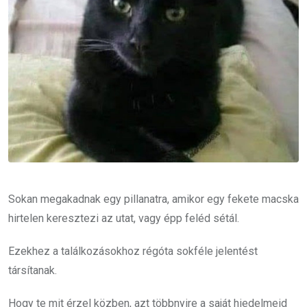
Sokan megakadnak egy pillanatra, amikor egy fekete macska
hirtelen keresztezi az utat, vagy épp feléd sétál.
Ezekhez a találkozásokhoz régóta sokféle jelentést
társítanak.
Hogy te mit érzel közben, azt többnyire a saját hiedelmeid