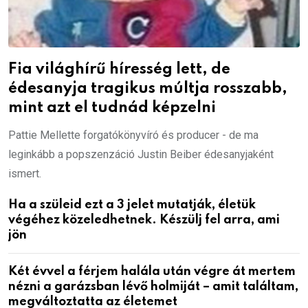
Fia világhírű híresség lett, de
édesanyja tragikus múltja rosszabb,
mint azt el tudnád képzelni
Pattie Mellette forgatókönyvíró és producer - de ma
leginkább a popszenzáció Justin Beiber édesanyjaként
ismert.
Ha a szüleid ezt a 3 jelet mutatják, életük
végéhez közeledhetnek. Készülj fel arra, ami
jön
Két évvel a férjem halála után végre át mertem
nézni a garázsban lévő holmiját – amit találtam,
megváltoztatta az életemet