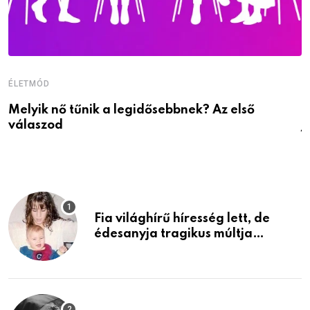
ÉLETMÓD
É
Melyik nő tűnik a legidősebbnek? Az első
D
válaszod
j
Fia világhírű híresség lett, de
édesanyja tragikus múltja
rosszabb, mint azt el tudnád
képzelni