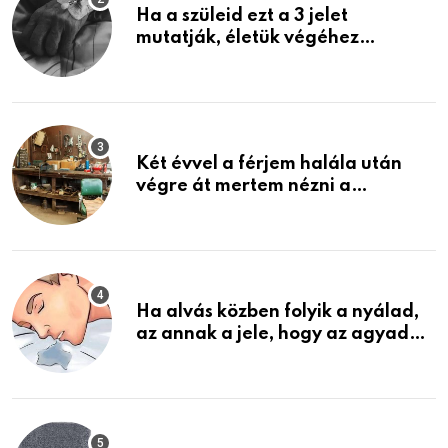
Ha a szüleid ezt a 3 jelet
mutatják, életük végéhez
közeledhetnek. Készülj fel arra,
ami jön
Két évvel a férjem halála után
végre át mertem nézni a
garázsban lévő holmiját – amit
találtam, megváltoztatta az
életemet
Ha alvás közben folyik a nyálad,
az annak a jele, hogy az agyad…