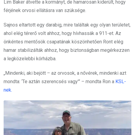
Lim Baker átvette a kormányt, de hamarosan kiderült, hogy
férjének orvosi ellátásra van szüksége.
Sajnos eltartott egy darabig, mire találtak egy olyan területet,
ahol elég térerő volt ahhoz, hogy hívhassák a 911-et. Az
önkéntes mentősök csapatának köszönhetően Ront elég
hamar stabilizálták ahhoz, hogy biztonságban megérkezzen
a legközelebbi kórházba.
„Mindenki, aki bejött – az orvosok, a nővérek, mindenki azt
mondta: ‘Te aztán szerencsés vagy'” – mondta Ron a
KSL-
nek.