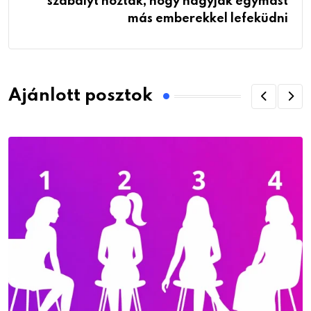
szabályt hoztak, hogy hagyják egymást
más emberekkel lefeküdni
Ajánlott posztok