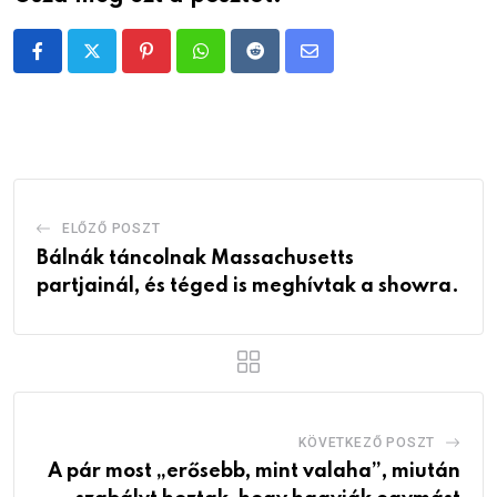
Pinterest
Whatsapp
Reddit
Share
via
Email
ELŐZŐ POSZT
Bálnák táncolnak Massachusetts
partjainál, és téged is meghívtak a showra.
KÖVETKEZŐ POSZT
A pár most „erősebb, mint valaha”, miután