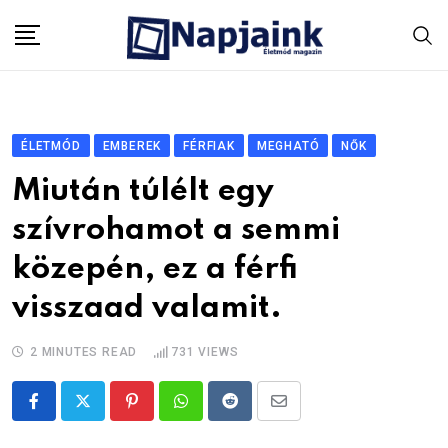
Skip
to
content
ÉLETMÓD
EMBEREK
FÉRFIAK
MEGHATÓ
NŐK
Miután túlélt egy
szívrohamot a semmi
közepén, ez a férfi
visszaad valamit.
2 MINUTES READ
731
VIEWS
Pinterest
Whatsapp
Reddit
Share
via