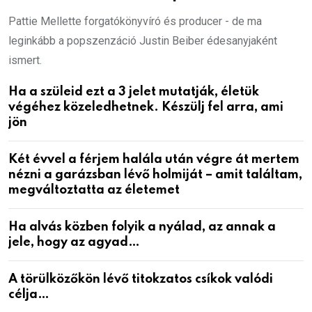
Pattie Mellette forgatókönyvíró és producer - de ma
leginkább a popszenzáció Justin Beiber édesanyjaként
ismert.
Ha a szüleid ezt a 3 jelet mutatják, életük
végéhez közeledhetnek. Készülj fel arra, ami
jön
Két évvel a férjem halála után végre át mertem
nézni a garázsban lévő holmiját – amit találtam,
megváltoztatta az életemet
Ha alvás közben folyik a nyálad, az annak a
jele, hogy az agyad…
A törülközőkön lévő titokzatos csíkok valódi
célja…