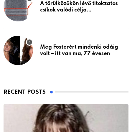
A törülközőkön lévő titokzatos
csíkok valódi célja…
Meg Fosterért mindenki odáig
volt – itt van ma, 77 évesen
RECENT POSTS