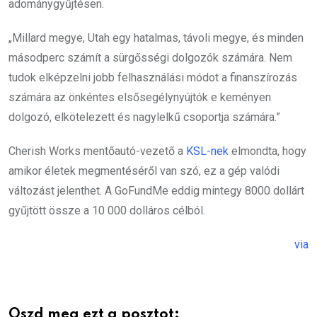
adománygyűjtésen.
„Millard megye, Utah egy hatalmas, távoli megye, és minden
másodperc számít a sürgősségi dolgozók számára. Nem
tudok elképzelni jobb felhasználási módot a finanszírozás
számára az önkéntes elsősegélynyújtók e keményen
dolgozó, elkötelezett és nagylelkű csoportja számára.”
Cherish Works mentőautó-vezető a
KSL-nek
elmondta, hogy
amikor életek megmentéséről van szó, ez a gép valódi
változást jelenthet. A GoFundMe eddig mintegy 8000 dollárt
gyűjtött össze a 10 000 dolláros célból.
via
Oszd meg ezt a posztot: