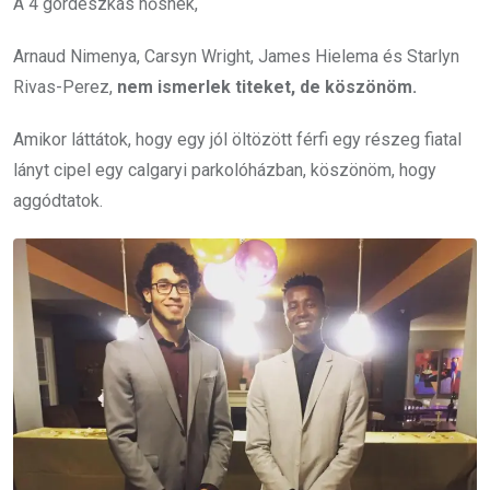
A 4 gördeszkás hősnek,
Arnaud Nimenya, Carsyn Wright, James Hielema és Starlyn
Rivas-Perez,
nem ismerlek titeket, de köszönöm.
Amikor láttátok, hogy egy jól öltözött férfi egy részeg fiatal
lányt cipel egy calgaryi parkolóházban, köszönöm, hogy
aggódtatok.