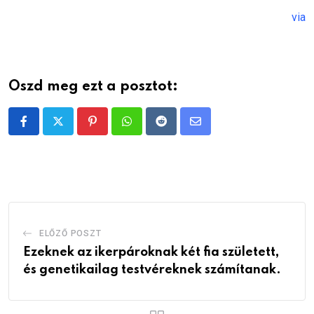
via
Oszd meg ezt a posztot:
Pinterest
Whatsapp
Reddit
Share
via
Email
ELŐZŐ POSZT
Ezeknek az ikerpároknak két fia született,
és genetikailag testvéreknek számítanak.