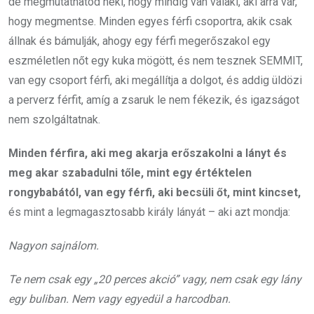
de megmutathatod neki, hogy mindig van valaki, aki arra vár,
hogy megmentse. Minden egyes férfi csoportra, akik csak
állnak és bámulják, ahogy egy férfi megerőszakol egy
eszméletlen nőt egy kuka mögött, és nem tesznek SEMMIT,
van egy csoport férfi, aki megállítja a dolgot, és addig üldözi
a perverz férfit, amíg a zsaruk le nem fékezik, és igazságot
nem szolgáltatnak.
Minden férfira, aki meg akarja erőszakolni a lányt és
meg akar szabadulni tőle, mint egy értéktelen
rongybabától, van egy férfi, aki becsüli őt, mint kincset,
és mint a legmagasztosabb király lányát – aki azt mondja:
Nagyon sajnálom.
Te nem csak egy „20 perces akció” vagy, nem csak egy lány
egy buliban. Nem vagy egyedül a harcodban.