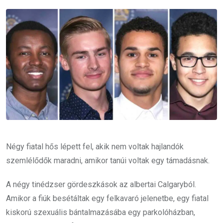
Email
Négy fiatal hős lépett fel, akik nem voltak hajlandók
szemlélődők maradni, amikor tanúi voltak egy támadásnak.
A négy tinédzser gördeszkások az albertai Calgaryból.
Amikor a fiúk besétáltak egy felkavaró jelenetbe, egy fiatal
kiskorú szexuális bántalmazásába egy parkolóházban,