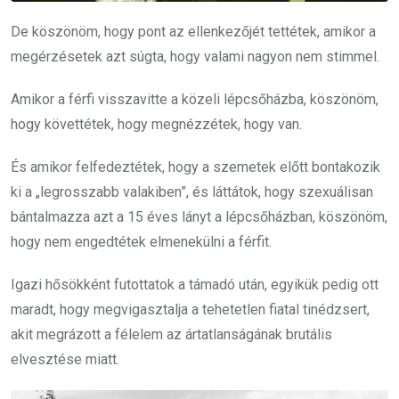
De köszönöm, hogy pont az ellenkezőjét tettétek, amikor a
megérzésetek azt súgta, hogy valami nagyon nem stimmel.
Amikor a férfi visszavitte a közeli lépcsőházba, köszönöm,
hogy követtétek, hogy megnézzétek, hogy van.
És amikor felfedeztétek, hogy a szemetek előtt bontakozik
ki a „legrosszabb valakiben”, és láttátok, hogy szexuálisan
bántalmazza azt a 15 éves lányt a lépcsőházban, köszönöm,
hogy nem engedtétek elmenekülni a férfit.
Igazi hősökként futottatok a támadó után, egyikük pedig ott
maradt, hogy megvigasztalja a tehetetlen fiatal tinédzsert,
akit megrázott a félelem az ártatlanságának brutális
elvesztése miatt.