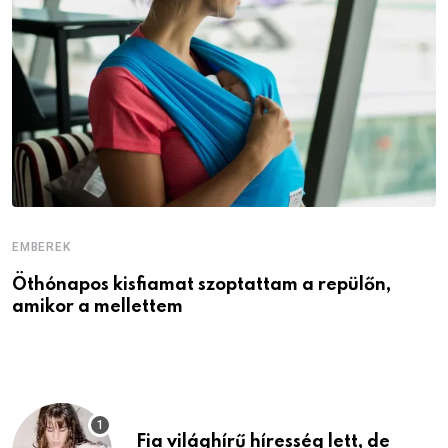
EMBEREK
E
Öthónapos kisfiamat szoptattam a repülőn,
M
amikor a mellettem
l
Fia világhírű híresség lett, de