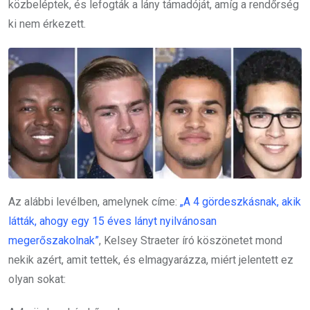
közbeléptek, és lefogták a lány támadóját, amíg a rendőrség
ki nem érkezett.
Az alábbi levélben, amelynek címe:
„A 4 gördeszkásnak, akik
látták, ahogy egy 15 éves lányt nyilvánosan
megerőszakolnak”
, Kelsey Straeter író köszönetet mond
nekik azért, amit tettek, és elmagyarázza, miért jelentett ez
olyan sokat: