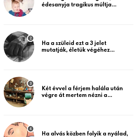
édesanyja tragikus múltja
rosszabb, mint azt el tudnád
képzelni
Ha a szüleid ezt a 3 jelet
mutatják, életük végéhez
közeledhetnek. Készülj fel arra,
ami jön
Két évvel a férjem halála után
végre át mertem nézni a
garázsban lévő holmiját – amit
találtam, megváltoztatta az
életemet
Ha alvás közben folyik a nyálad,