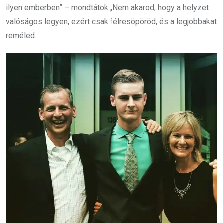
ilyen emberben” – mondtátok „Nem akarod, hogy a helyzet
valóságos legyen, ezért csak félresöpöröd, és a legjobbakat
reméled.