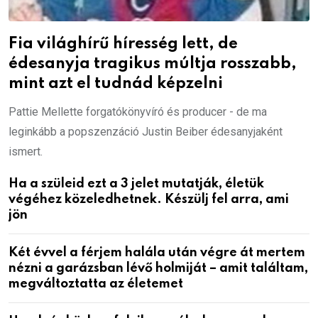
Fia világhírű híresség lett, de
édesanyja tragikus múltja rosszabb,
mint azt el tudnád képzelni
Pattie Mellette forgatókönyvíró és producer - de ma
leginkább a popszenzáció Justin Beiber édesanyjaként
ismert.
Ha a szüleid ezt a 3 jelet mutatják, életük
végéhez közeledhetnek. Készülj fel arra, ami
jön
Két évvel a férjem halála után végre át mertem
nézni a garázsban lévő holmiját – amit találtam,
megváltoztatta az életemet