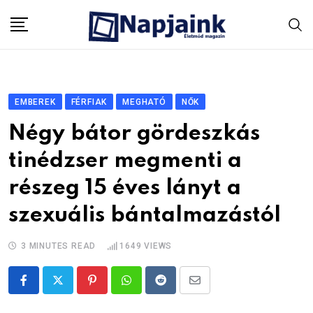
Skip
to
content
EMBEREK
FÉRFIAK
MEGHATÓ
NŐK
Négy bátor gördeszkás
tinédzser megmenti a
részeg 15 éves lányt a
szexuális bántalmazástól
3 MINUTES READ
1649
VIEWS
Pinterest
Whatsapp
Reddit
Share
via