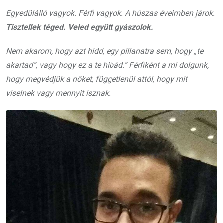
Egyedülálló vagyok. Férfi vagyok. A húszas éveimben járok.
Tisztellek téged. Veled együtt gyászolok.
Nem akarom, hogy azt hidd, egy pillanatra sem, hogy „te
akartad”, vagy hogy ez a te hibád.” Férfiként a mi dolgunk,
hogy megvédjük a nőket, függetlenül attól, hogy mit
viselnek vagy mennyit isznak.