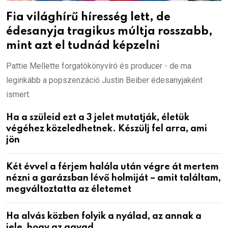
Fia világhírű híresség lett, de
édesanyja tragikus múltja rosszabb,
mint azt el tudnád képzelni
Pattie Mellette forgatókönyvíró és producer - de ma
leginkább a popszenzáció Justin Beiber édesanyjaként
ismert.
Ha a szüleid ezt a 3 jelet mutatják, életük
végéhez közeledhetnek. Készülj fel arra, ami
jön
Két évvel a férjem halála után végre át mertem
nézni a garázsban lévő holmiját – amit találtam,
megváltoztatta az életemet
Ha alvás közben folyik a nyálad, az annak a
jele, hogy az agyad…