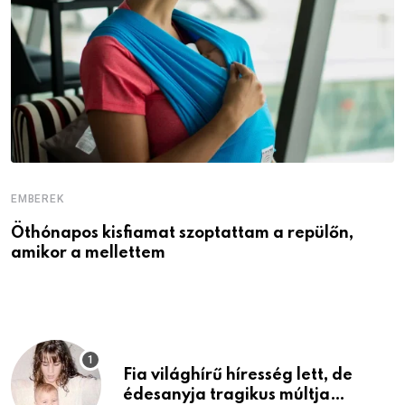
EMBEREK
E
Öthónapos kisfiamat szoptattam a repülőn,
M
amikor a mellettem
l
Fia világhírű híresség lett, de
édesanyja tragikus múltja