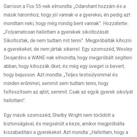
Garrison a Fox 55-nek elmondta: „Odarohant hozzám és a
másik háromhoz, hogy jól vannak-e a gyerekei, én pedig azt
mondtam neki, hogy még mindig bent vannak”. Hozzátette:
„Folyamatosan hallottam a gyerekek sikoltozását.
Sikoltoztak, de nem tudtam mit tenni”. Megpróbálták kihozni
a gyerekeket, de nem jártak sikerrel. Egy szomszéd, Wesley
Desjardins a WANE-nak elmondta, hogy megpróbált segíteni
abban, hogy kihozzák őket, és még egy üveget is bevert,
hogy bejusson. Azt mondta: „Teljes testsúlyommal és
minden erőmmel, semmit sem tudtam tenni, hogy
felfeszítsem az ajtót, semmit. Csak az egyik gyerek sikolyát
hallottam”.
Egy másik szomszéd, Shelby Wright nem törődött a
biztonságával, és megsérült a keze, amikor megpróbálta
kiszabadítani a gyerekeket. Azt mondta: „Hallottam, hogy a