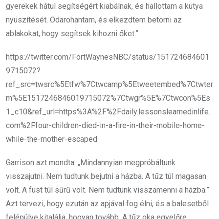
gyerekek hátul segítségért kiabálnak, és hallottam a kutya
nyüszítését. Odarohantam, és elkezdtem betörni az
ablakokat, hogy segítsek kihozni őket.”
https://twitter.com/FortWaynesNBC/status/151724684601
9715072?
ref_src=twsrc%5Etfw%7Ctwcamp%5Etweetembed%7Ctwter
m%5E1517246846019715072%7Ctwgr%5E%7Ctwcon%5Es
1_c10&ref_url=https%3A%2F%2Fdaily.lessonslearnedinlife.
com%2Ffour-children-died-in-a-fire-in-their-mobile-home-
while-the-mother-escaped
Garrison azt mondta: „Mindannyian megpróbáltunk
visszajutni. Nem tudtunk bejutni a házba. A tűz túl magasan
volt. A füst túl sűrű volt. Nem tudtunk visszamenni a házba.”
Azt tervezi, hogy ezután az apjával fog élni, és a balesetből
felépülve kitalálja, hogyan tovább. A tűz oka egyelőre