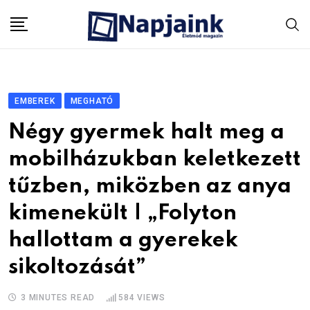
Skip
to
content
EMBEREK
MEGHATÓ
Négy gyermek halt meg a
mobilházukban keletkezett
tűzben, miközben az anya
kimenekült | „Folyton
hallottam a gyerekek
sikoltozását”
3 MINUTES READ
584
VIEWS