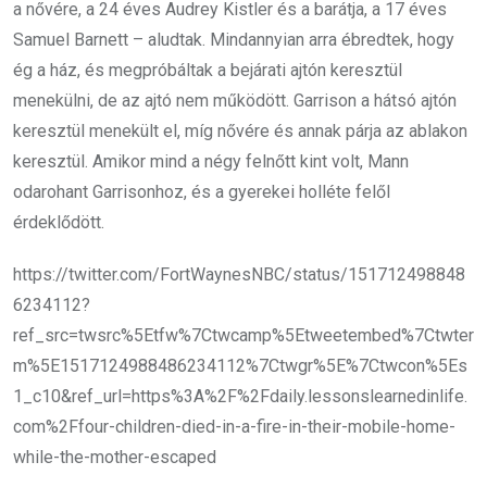
a nővére, a 24 éves Audrey Kistler és a barátja, a 17 éves
Samuel Barnett – aludtak. Mindannyian arra ébredtek, hogy
ég a ház, és megpróbáltak a bejárati ajtón keresztül
menekülni, de az ajtó nem működött. Garrison a hátsó ajtón
keresztül menekült el, míg nővére és annak párja az ablakon
keresztül. Amikor mind a négy felnőtt kint volt, Mann
odarohant Garrisonhoz, és a gyerekei holléte felől
érdeklődött.
https://twitter.com/FortWaynesNBC/status/151712498848
6234112?
ref_src=twsrc%5Etfw%7Ctwcamp%5Etweetembed%7Ctwter
m%5E1517124988486234112%7Ctwgr%5E%7Ctwcon%5Es
1_c10&ref_url=https%3A%2F%2Fdaily.lessonslearnedinlife.
com%2Ffour-children-died-in-a-fire-in-their-mobile-home-
while-the-mother-escaped