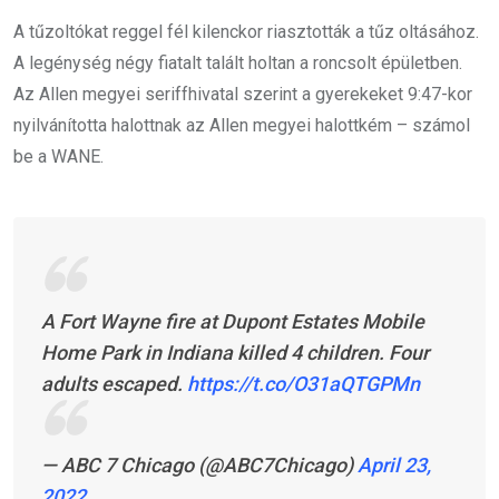
A tűzoltókat reggel fél kilenckor riasztották a tűz oltásához.
A legénység négy fiatalt talált holtan a roncsolt épületben.
Az Allen megyei seriffhivatal szerint a gyerekeket 9:47-kor
nyilvánította halottnak az Allen megyei halottkém – számol
be a WANE.
A Fort Wayne fire at Dupont Estates Mobile
Home Park in Indiana killed 4 children. Four
adults escaped.
https://t.co/O31aQTGPMn
— ABC 7 Chicago (@ABC7Chicago)
April 23,
2022