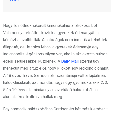
Négy felnőttnek sikerült kimenekülnie a lakókocsiból.
Valamennyi felnőttet, köztük a gyerekek édesanyját is,
kórházba szállították. A hatóságok nem ismerik a felnőttek
állapotát, de Jessica Mann, a gyerekek édesanyja egy
indianapolisi égési osztályon van, ahol a tűz okozta súlyos
égési sérülésekkel küzdenek. A
Daily Mail
szerint úgy
menekült meg a tűz elől, hogy kilökött egy légkondicionálót.
A 18 éves Travis Garrison, aki szemtanúja volt a fájdalmas
haldoklásuknak, azt mondta, hogy négy gyermeke, akik 2, 3,
5 és 10 évesek, mindannyian az elülső hálószobában
aludtak, és sikoltozva haltak meg.
Egy harmadik hálószobában Garrison és két másik ember –