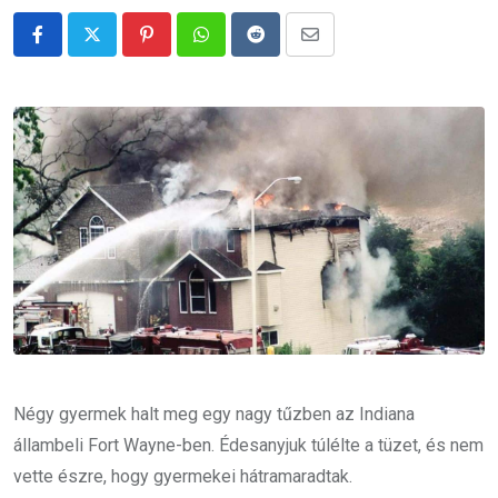
Pinterest
Whatsapp
Reddit
Share
via
Email
Négy gyermek halt meg egy nagy tűzben az Indiana
állambeli Fort Wayne-ben. Édesanyjuk túlélte a tüzet, és nem
vette észre, hogy gyermekei hátramaradtak.