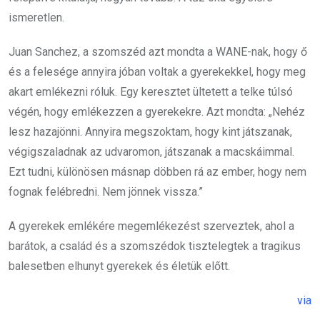
ismeretlen.
Juan Sanchez, a szomszéd azt mondta a WANE-nak, hogy ő
és a felesége annyira jóban voltak a gyerekekkel, hogy meg
akart emlékezni róluk. Egy keresztet ültetett a telke túlsó
végén, hogy emlékezzen a gyerekekre. Azt mondta: „Nehéz
lesz hazajönni. Annyira megszoktam, hogy kint játszanak,
végigszaladnak az udvaromon, játszanak a macskáimmal.
Ezt tudni, különösen másnap döbben rá az ember, hogy nem
fognak felébredni. Nem jönnek vissza.”
A gyerekek emlékére megemlékezést szerveztek, ahol a
barátok, a család és a szomszédok tisztelegtek a tragikus
balesetben elhunyt gyerekek és életük előtt.
via