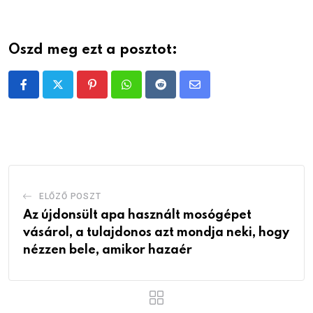
Oszd meg ezt a posztot:
Pinterest
Whatsapp
Reddit
Share
via
Email
ELŐZŐ POSZT
Az újdonsült apa használt mosógépet
vásárol, a tulajdonos azt mondja neki, hogy
nézzen bele, amikor hazaér