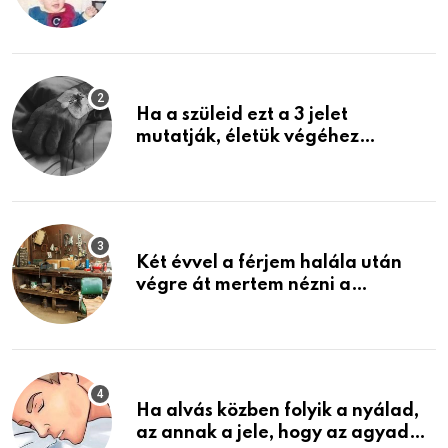
rosszabb, mint azt el tudnád
képzelni
Ha a szüleid ezt a 3 jelet
mutatják, életük végéhez
közeledhetnek. Készülj fel arra,
ami jön
Két évvel a férjem halála után
végre át mertem nézni a
garázsban lévő holmiját – amit
találtam, megváltoztatta az
életemet
Ha alvás közben folyik a nyálad,
az annak a jele, hogy az agyad…