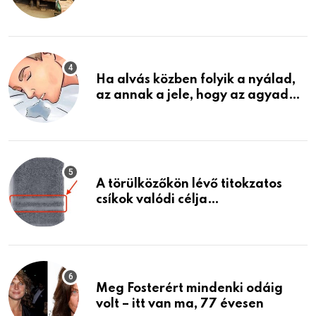
garázsban lévő holmiját – amit
találtam, megváltoztatta az
életemet
Ha alvás közben folyik a nyálad,
az annak a jele, hogy az agyad…
A törülközőkön lévő titokzatos
csíkok valódi célja…
Meg Fosterért mindenki odáig
volt – itt van ma, 77 évesen