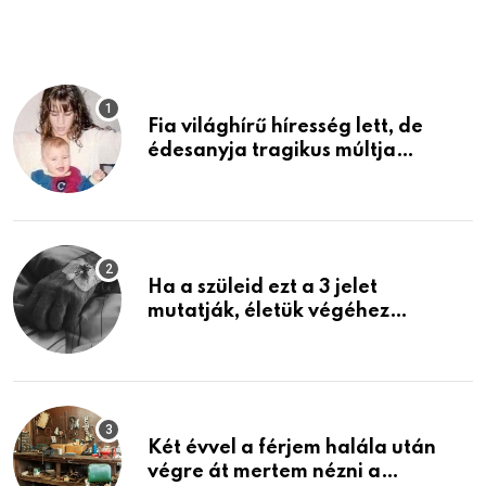
Fia világhírű híresség lett, de
édesanyja tragikus múltja
rosszabb, mint azt el tudnád
képzelni
Ha a szüleid ezt a 3 jelet
mutatják, életük végéhez
közeledhetnek. Készülj fel arra,
ami jön
Két évvel a férjem halála után
végre át mertem nézni a