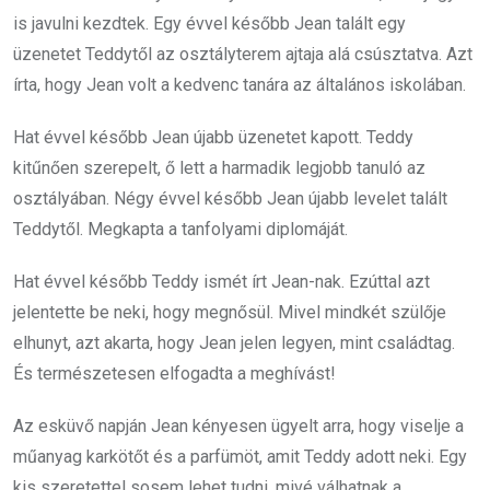
is javulni kezdtek. Egy évvel később Jean talált egy
üzenetet Teddytől az osztályterem ajtaja alá csúsztatva. Azt
írta, hogy Jean volt a kedvenc tanára az általános iskolában.
Hat évvel később Jean újabb üzenetet kapott. Teddy
kitűnően szerepelt, ő lett a harmadik legjobb tanuló az
osztályában. Négy évvel később Jean újabb levelet talált
Teddytől. Megkapta a tanfolyami diplomáját.
Hat évvel később Teddy ismét írt Jean-nak. Ezúttal azt
jelentette be neki, hogy megnősül. Mivel mindkét szülője
elhunyt, azt akarta, hogy Jean jelen legyen, mint családtag.
És természetesen elfogadta a meghívást!
Az esküvő napján Jean kényesen ügyelt arra, hogy viselje a
műanyag karkötőt és a parfümöt, amit Teddy adott neki. Egy
kis szeretettel sosem lehet tudni, mivé válhatnak a