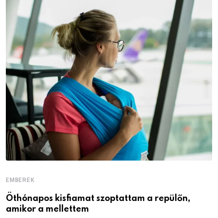
EMBEREK
E
Öthónapos kisfiamat szoptattam a repülőn,
M
amikor a mellettem
l