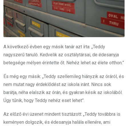
A következő évben egy másik tanár azt írta: „Teddy
nagyszerű tanuló. Kedvelik az osztálytársai, de édesanyja
betegsége mélyen érintette őt. Nehéz lehet az élete otthon.”
És még egy másik: „Teddy szellemileg hiányzik az óráról, és
nem mutat nagy érdeklődést az iskola iránt. Nincs sok
barátja, néha elalszik az órán, és gyakran késik az iskolából.
Úgy tűnik, hogy Teddy nehéz eset lehet”.
Az előző évi üzenet mindent tisztázott: „Teddy továbbra is
keményen dolgozik, és édesanyja halála ellenére, ami