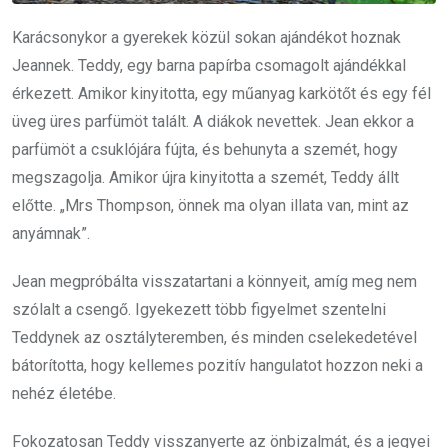
Karácsonykor a gyerekek közül sokan ajándékot hoznak
Jeannek. Teddy, egy barna papírba csomagolt ajándékkal
érkezett. Amikor kinyitotta, egy műanyag karkötőt és egy fél
üveg üres parfümöt talált. A diákok nevettek. Jean ekkor a
parfümöt a csuklójára fújta, és behunyta a szemét, hogy
megszagolja. Amikor újra kinyitotta a szemét, Teddy állt
előtte. „Mrs Thompson, önnek ma olyan illata van, mint az
anyámnak”.
Jean megpróbálta visszatartani a könnyeit, amíg meg nem
szólalt a csengő. Igyekezett több figyelmet szentelni
Teddynek az osztályteremben, és minden cselekedetével
bátorította, hogy kellemes pozitív hangulatot hozzon neki a
nehéz életébe.
Fokozatosan Teddy visszanyerte az önbizalmát, és a jegyei