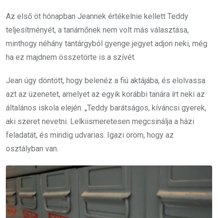
Az első öt hónapban Jeannek értékelnie kellett Teddy
teljesítményét, a tanárnőnek nem volt más választása,
minthogy néhány tantárgyból gyenge jegyet adjon neki, még
ha ez majdnem összetörte is a szívét.
Jean úgy döntött, hogy belenéz a fiú aktájába, és elolvassa
azt az üzenetet, amelyet az egyik korábbi tanára írt neki az
általános iskola elején. „Teddy barátságos, kíváncsi gyerek,
aki szeret nevetni. Lelkiismeretesen megcsinálja a házi
feladatát, és mindig udvarias. Igazi öröm, hogy az
osztályban van.