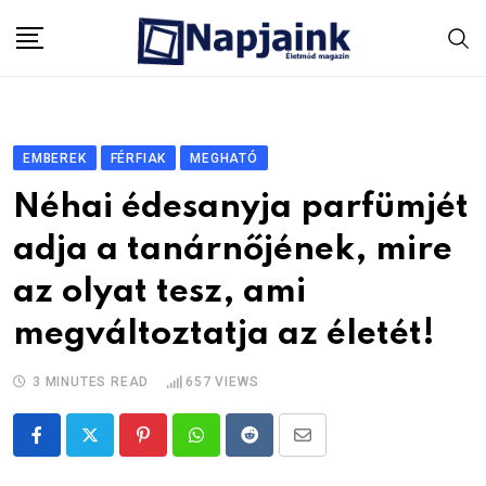
Skip
to
content
EMBEREK
FÉRFIAK
MEGHATÓ
Néhai édesanyja parfümjét
adja a tanárnőjének, mire
az olyat tesz, ami
megváltoztatja az életét!
3 MINUTES READ
657
VIEWS
Pinterest
Whatsapp
Reddit
Share
via