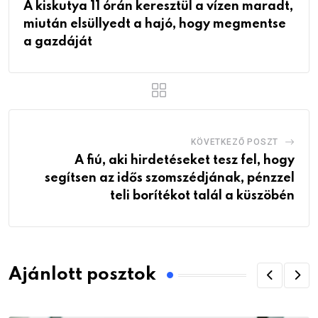
A kiskutya 11 órán keresztül a vízen maradt,
miután elsüllyedt a hajó, hogy megmentse
a gazdáját
KÖVETKEZŐ POSZT
A fiú, aki hirdetéseket tesz fel, hogy
segítsen az idős szomszédjának, pénzzel
teli borítékot talál a küszöbén
Ajánlott posztok