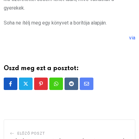
gyerekek.
Soha ne ítélj meg egy könyvet a borítója alapján.
via
Oszd meg ezt a posztot:
Pinterest
Whatsapp
Reddit
Share
via
Email
ELŐZŐ POSZT