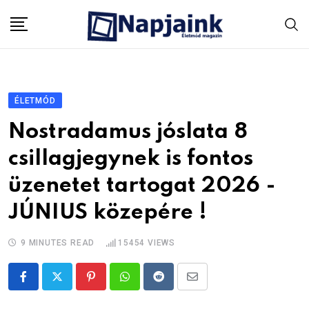
Skip
to
content
ÉLETMÓD
Nostradamus jóslata 8
csillagjegynek is fontos
üzenetet tartogat 2026 -
JÚNIUS közepére !
9 MINUTES READ
15454
VIEWS
Pinterest
Whatsapp
Reddit
Share
via