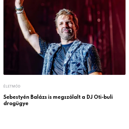
ÉLETMÓD
É
Sebestyén Balázs is megszólalt a DJ Oti-buli
9
drogügye
m