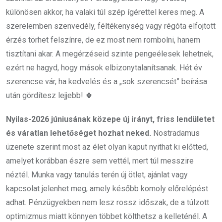
különösen akkor, ha valaki túl szép ígérettel keres meg. A
szerelemben szenvedély, féltékenység vagy régóta elfojtott
érzés törhet felszínre, de ez most nem rombolni, hanem
tisztítani akar. A megérzéseid szinte pengeélesek lehetnek,
ezért ne hagyd, hogy mások elbizonytalanítsanak. Hét év
szerencse vár, ha kedvelés és a „sok szerencsét” beírása
után gördítesz lejjebb! 🍀
Nyilas-2026 júniusának közepe új irányt, friss lendületet
és váratlan lehetőséget hozhat neked.
Nostradamus
üzenete szerint most az élet olyan kaput nyithat ki előtted,
amelyet korábban észre sem vettél, mert túl messzire
néztél. Munka vagy tanulás terén új ötlet, ajánlat vagy
kapcsolat jelenhet meg, amely később komoly előrelépést
adhat. Pénzügyekben nem lesz rossz időszak, de a túlzott
optimizmus miatt könnyen többet költhetsz a kelleténél. A