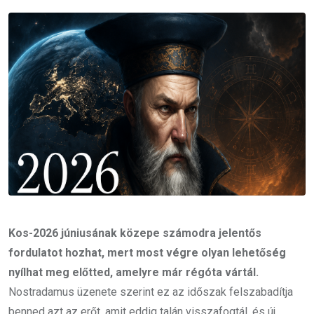
Email
Kos-2026 júniusának közepe számodra jelentős
fordulatot hozhat, mert most végre olyan lehetőség
nyílhat meg előtted, amelyre már régóta vártál.
Nostradamus üzenete szerint ez az időszak felszabadítja
benned azt az erőt, amit eddig talán visszafogtál, és új