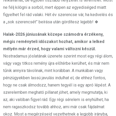
felkavarhat, de egyben tisztább helyzetet is teremthet. Most
ne félj kilógni a sorból, mert éppen az egyediséged miatt
figyelhet fel rád valaki. Hét év szerencse vár, ha kedvelés és
a „sok szerencsét” beírása után gördítesz lejjebb! 🍀
Halak-2026 júniusának közepe számodra érzékeny,
mégis reményteli időszakot hozhat, amikor a lelked
mélyén már érzed, hogy valami változni készül.
Nostradamus jóslatának üzenete szerint most egy régi álom,
vágy vagy titkos remény újra előtérbe kerülhet, és már nem
tűnik annyira távolinak, mint korábban. A munkában vagy
pénzügyekben lassú javulás indulhat el, de ehhez fontos,
hogy ne csak álmodozz, hanem tegyél is egy apró lépést. A
szerelemben megható pillanat jöhet, amely megmutatja, ki
az, aki valóban figyel rád. Egy régi sérelem is enyhülhet, ha
nem ragaszkodsz tovább ahhoz, ami már csak fájdalmat
okoz. Most a megérzéseid vezethetnek a legjobb irányba,