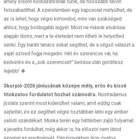
amely elsőre kockázatosnak tűnik, de hosszabb távon
felszabadíthat. A szerelemben egy kapcsolat mélyülhet, de
az is lehet, hogy végre kimondod, mire van szükséged
ahhoz, hogy boldogabb legyél. Most ne mások elvárásai
alapján dönts, mert a te életedet nem élheti le helyetted
senki. Egy baráti tanács sokat segíthet, de a végső választ a
saját szíved fogja megadni. Hét év szerencse vár, ha
kedvelés és a „sok szerencsét” beírása után gördítesz
lejjebb! 🍀
Skorpió-2026 júniusának közepe mély, erős és kissé
titokzatos fordulatot hozhat számodra.
Nostradamus
jóslata szerint most kiderülhet valami, amit eddig csak
sejtettél, és ez segíthet végre tisztábban látni egy ember
valódi szándékait. Munka terén egy háttérben zajló folyamat
a javadra fordulhat, még akkor is, ha először nem látod
azonnal az eredményét. Pénzügyekben légy óvatos,