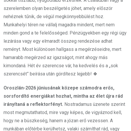
sokkal tisztább, nyugodtabb érzésnek. A családban vagy a
szerelemben olyan beszélgetés jöhet, amely először
nehéznek tűnik, de végül megkönnyebbülést hoz.
Munkahelyi téren ne vállalj magadra mindent, mert nem
minden gond a te felelősséged. Pénzügyekben egy régi ügy
lezárása vagy egy elmaradt összeg rendezése adhat
reményt. Most különösen hallgass a megérzéseidre, mert
hamarabb megérzed az igazságot, mint ahogy más
kimondaná. Hét év szerencse vár, ha kedvelés és a „sok
szerencsét” beírása után gördítesz lejjebb! 🍀
Oroszlán-2026 júniusának közepe számodra erős,
sorsfordító energiákat hozhat, mintha az élet újra rád
irányítaná a reflektorfényt.
Nostradamus üzenete szerint
most megmutathatod, mire vagy képes, de vigyáznod kell,
hogy ne a büszkeség, hanem a józan erő vezessen. A
munkában előtérbe kerülhetsz, valaki számíthat rád, vagy