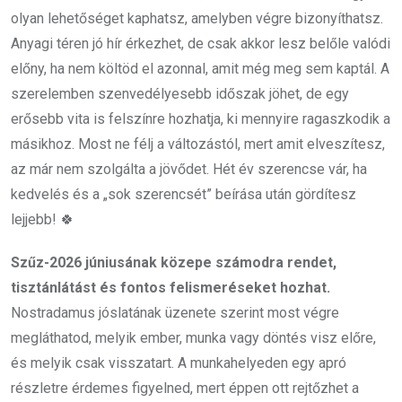
olyan lehetőséget kaphatsz, amelyben végre bizonyíthatsz.
Anyagi téren jó hír érkezhet, de csak akkor lesz belőle valódi
előny, ha nem költöd el azonnal, amit még meg sem kaptál. A
szerelemben szenvedélyesebb időszak jöhet, de egy
erősebb vita is felszínre hozhatja, ki mennyire ragaszkodik a
másikhoz. Most ne félj a változástól, mert amit elveszítesz,
az már nem szolgálta a jövődet. Hét év szerencse vár, ha
kedvelés és a „sok szerencsét” beírása után gördítesz
lejjebb! 🍀
Szűz-2026 júniusának közepe számodra rendet,
tisztánlátást és fontos felismeréseket hozhat.
Nostradamus jóslatának üzenete szerint most végre
megláthatod, melyik ember, munka vagy döntés visz előre,
és melyik csak visszatart. A munkahelyeden egy apró
részletre érdemes figyelned, mert éppen ott rejtőzhet a