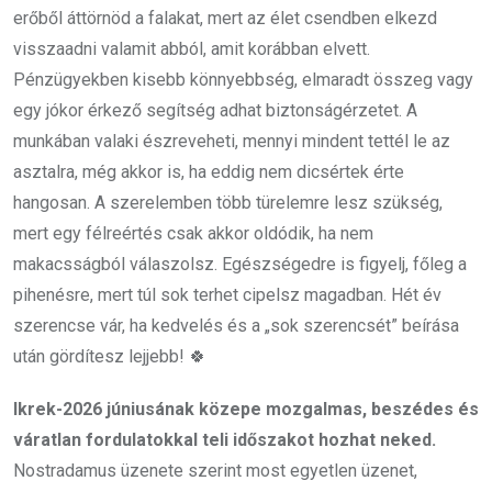
erőből áttörnöd a falakat, mert az élet csendben elkezd
visszaadni valamit abból, amit korábban elvett.
Pénzügyekben kisebb könnyebbség, elmaradt összeg vagy
egy jókor érkező segítség adhat biztonságérzetet. A
munkában valaki észreveheti, mennyi mindent tettél le az
asztalra, még akkor is, ha eddig nem dicsértek érte
hangosan. A szerelemben több türelemre lesz szükség,
mert egy félreértés csak akkor oldódik, ha nem
makacsságból válaszolsz. Egészségedre is figyelj, főleg a
pihenésre, mert túl sok terhet cipelsz magadban. Hét év
szerencse vár, ha kedvelés és a „sok szerencsét” beírása
után gördítesz lejjebb! 🍀
Ikrek-2026 júniusának közepe mozgalmas, beszédes és
váratlan fordulatokkal teli időszakot hozhat neked.
Nostradamus üzenete szerint most egyetlen üzenet,