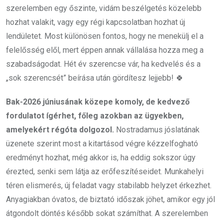
szerelemben egy őszinte, vidám beszélgetés közelebb
hozhat valakit, vagy egy régi kapcsolatban hozhat új
lendületet. Most különösen fontos, hogy ne menekülj el a
felelősség elől, mert éppen annak vállalása hozza meg a
szabadságodat. Hét év szerencse vár, ha kedvelés és a
„sok szerencsét” beírása után gördítesz lejjebb! 🍀
Bak-2026 júniusának közepe komoly, de kedvező
fordulatot ígérhet, főleg azokban az ügyekben,
amelyekért régóta dolgozol.
Nostradamus jóslatának
üzenete szerint most a kitartásod végre kézzelfogható
eredményt hozhat, még akkor is, ha eddig sokszor úgy
érezted, senki sem látja az erőfeszítéseidet. Munkahelyi
téren elismerés, új feladat vagy stabilabb helyzet érkezhet.
Anyagiakban óvatos, de biztató időszak jöhet, amikor egy jól
átgondolt döntés később sokat számíthat. A szerelemben