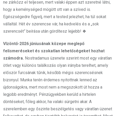
ne zárkózz el teljesen, mert valaki éppen azt szeretné látni,
hogy a keménységed mögött ott van a szíved is.
Egészségedre figyelj, mert a tested jelezhet, ha túl sokat
vállaltál. Hét év szerencse vár, ha kedvelés és a „sok
szerencsét” beírása után gördítesz lejjebb! 🍀
Vízöntő-2026 júniusának közepe meglepő
felismeréseket és szokatlan lehetőségeket hozhat
számodra.
Nostradamus üzenete szerint most egy váratlan
ötlet vagy különös találkozás olyan irányba terelhet, amely
először furcsának tűnik, később mégis szerencsésnek
bizonyul. Munka terén érdemes nyitottnak lenned az
újdonságokra, mert most nem a megszokott út hozza a
legjobb eredményt. Pénzügyekben kerüld a hirtelen
döntéseket, főleg akkor, ha valaki sürgetni akar. A
szerelemben egy őszinte beszélgetés vagy váratlan üzenet