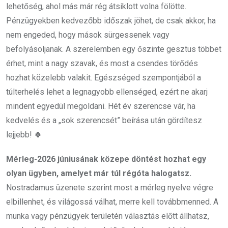
lehetőség, ahol más már rég átsiklott volna fölötte.
Pénzügyekben kedvezőbb időszak jöhet, de csak akkor, ha
nem engeded, hogy mások sürgessenek vagy
befolyásoljanak. A szerelemben egy őszinte gesztus többet
érhet, mint a nagy szavak, és most a csendes törődés
hozhat közelebb valakit. Egészséged szempontjából a
túlterhelés lehet a legnagyobb ellenséged, ezért ne akarj
mindent egyedül megoldani. Hét év szerencse vár, ha
kedvelés és a „sok szerencsét” beírása után gördítesz
lejjebb! 🍀
Mérleg-2026 júniusának közepe döntést hozhat egy
olyan ügyben, amelyet már túl régóta halogatsz.
Nostradamus üzenete szerint most a mérleg nyelve végre
elbillenhet, és világossá válhat, merre kell továbbmenned. A
munka vagy pénzügyek területén választás előtt állhatsz,