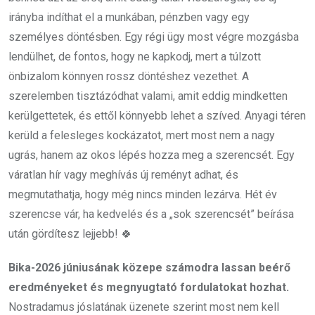
irányba indíthat el a munkában, pénzben vagy egy
személyes döntésben. Egy régi ügy most végre mozgásba
lendülhet, de fontos, hogy ne kapkodj, mert a túlzott
önbizalom könnyen rossz döntéshez vezethet. A
szerelemben tisztázódhat valami, amit eddig mindketten
kerülgettetek, és ettől könnyebb lehet a szíved. Anyagi téren
kerüld a felesleges kockázatot, mert most nem a nagy
ugrás, hanem az okos lépés hozza meg a szerencsét. Egy
váratlan hír vagy meghívás új reményt adhat, és
megmutathatja, hogy még nincs minden lezárva. Hét év
szerencse vár, ha kedvelés és a „sok szerencsét” beírása
után gördítesz lejjebb! 🍀
Bika-2026 júniusának közepe számodra lassan beérő
eredményeket és megnyugtató fordulatokat hozhat.
Nostradamus jóslatának üzenete szerint most nem kell