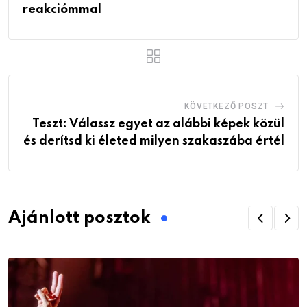
reakciómmal
KÖVETKEZŐ POSZT
Teszt: Válassz egyet az alábbi képek közül
és derítsd ki életed milyen szakaszába értél
Ajánlott posztok