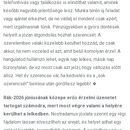
telefonhívás vagy találkozás is elindíthat valamit, aminek
később nagyobb jelentősége lesz. Munka terén új feladat
vagy ajánlat érkezhet, de ne vállalj el mindent csak azért,
mert izgalmasnak tűnik. Pénzügyekben a gyors döntések
helyett a józan átgondolás hozhat szerencsét. A
szerelemben valaki közelebb kerülhet hozzád, de csak
akkor, ha nem vicceled el azt, amit belül komolyan érzel. A
hangulatod hullámzó lehet, egyik nap lelkes, másik nap
bizonytalan, de ez most csak azt jelzi, hogy változás előtt
állsz. Hét év szerencse vár, ha kedvelés és a „sok
szerencsét” beírása után gördítesz lejjebb! 🍀
Rák-2026 júniusának közepe erős érzelmi üzenetet
tartogat számodra, mert most végre valami a helyére
kerülhet a lelkedben.
Nostradamus jóslata szerint egy régi
fájdalom lassan elveszítheti az erejét, és helyet adhat egy