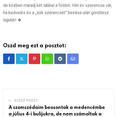
de közben maradj két lábbal a földön. Hét év szerencse vár,
ha kedvelés és a „sok szerencsét” beírása után gördítesz
lejjebb! 🍀
Oszd meg ezt a posztot:
Pinterest
Whatsapp
Reddit
Share
via
Email
ELŐZŐ POSZT
A szomszédaim beosontak a medencémbe
a július 4-i bulijukra, de nem számoltak a