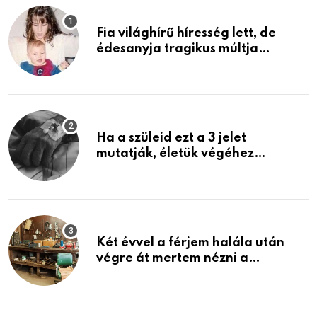
Fia világhírű híresség lett, de
édesanyja tragikus múltja
rosszabb, mint azt el tudnád
képzelni
Ha a szüleid ezt a 3 jelet
mutatják, életük végéhez
közeledhetnek. Készülj fel arra,
ami jön
Két évvel a férjem halála után
végre át mertem nézni a
garázsban lévő holmiját – amit
találtam, megváltoztatta az
életemet