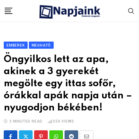
Skip
to
content
EMBEREK
MEGHATÓ
Öngyilkos lett az apa,
akinek a 3 gyerekét
megölte egy ittas sofőr,
órákkal apák napja után –
nyugodjon békében!
3 MINUTES READ
550
VIEWS