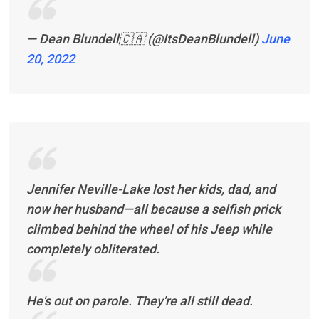
— Dean Blundell🇨🇦 (@ItsDeanBlundell)
June
20, 2022
Jennifer Neville-Lake lost her kids, dad, and
now her husband⁠—all because a selfish prick
climbed behind the wheel of his Jeep while
completely obliterated.
He's out on parole. They're all still dead.