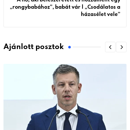
A nő, aki beleszeretett és hozzáment egy
„rongybabához”, babát vár | „Csodálatos a
házasélet vele”
Ajánlott posztok