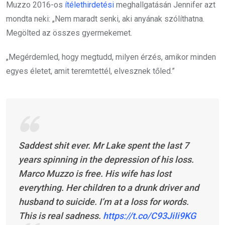
Muzzo 2016-os
ítélethirdetési
meghallgatásán Jennifer azt
mondta neki: „Nem maradt senki, aki anyának szólíthatna.
Megölted az összes gyermekemet.
„Megérdemled, hogy megtudd, milyen érzés, amikor minden
egyes életet, amit teremtettél, elvesznek tőled.”
Saddest shit ever. Mr Lake spent the last 7
years spinning in the depression of his loss.
Marco Muzzo is free. His wife has lost
everything. Her children to a drunk driver and
husband to suicide. I’m at a loss for words.
This is real sadness.
https://t.co/C93JiIi9KG