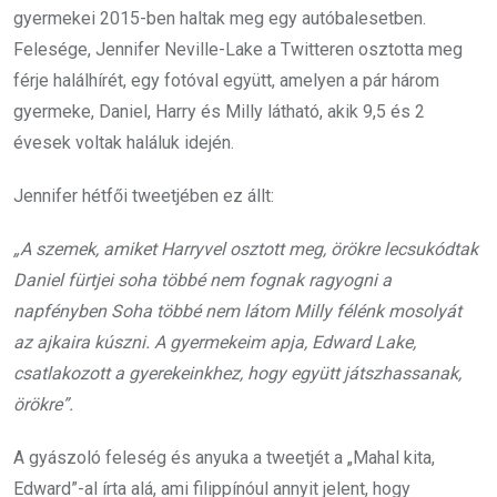
gyermekei 2015-ben haltak meg egy autóbalesetben.
Felesége, Jennifer Neville-Lake a Twitteren osztotta meg
férje halálhírét, egy fotóval együtt, amelyen a pár három
gyermeke, Daniel, Harry és Milly látható, akik 9,5 és 2
évesek voltak haláluk idején.
Jennifer hétfői tweetjében ez állt:
„A szemek, amiket Harryvel osztott meg, örökre lecsukódtak
Daniel fürtjei soha többé nem fognak ragyogni a
napfényben Soha többé nem látom Milly félénk mosolyát
az ajkaira kúszni. A gyermekeim apja, Edward Lake,
csatlakozott a gyerekeinkhez, hogy együtt játszhassanak,
örökre”.
A gyászoló feleség és anyuka a tweetjét a „Mahal kita,
Edward”-al írta alá, ami filippínóul annyit jelent, hogy