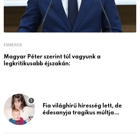
EMBEREK
E
Magyar Péter szerint túl vagyunk a
A
legkritikusabb éjszakán:
Fia világhírű híresség lett, de
édesanyja tragikus múltja
rosszabb, mint azt el tudnád
képzelni