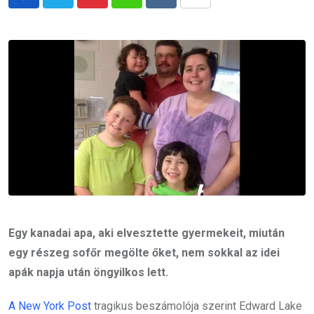
Pinterest
Whatsapp
Reddit
Share
via
Email
Egy kanadai apa, aki elvesztette gyermekeit, miután
egy részeg sofőr megölte őket, nem sokkal az idei
apák napja után öngyilkos lett.
A New York Post
tragikus beszámolója szerint Edward Lake