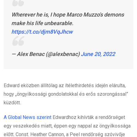
Wherever he is, I hope Marco Muzzo's demons
make his life unbearable.
https://t.co/djm8VqJhcw
— Alex Benac (@alexbenac)
June 20, 2022
Edward eközben állítólag az ítélethirdetés idején elárulta,
hogy „öngyilkossági gondolatokkal és erős szorongással”
küzdött.
A Global News szerint
Edwardhoz kihívták a rendőrséget
egy veszekedés miatt, éppen egy nappal az öngyilkossága
előtt. Const. Heather Cannon, a Peel rendőrség szóvivője