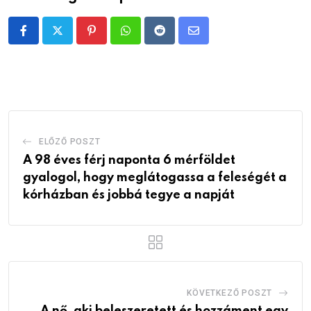
Pinterest
Whatsapp
Reddit
Share
via
Email
ELŐZŐ POSZT
A 98 éves férj naponta 6 mérföldet
gyalogol, hogy meglátogassa a feleségét a
kórházban és jobbá tegye a napját
KÖVETKEZŐ POSZT