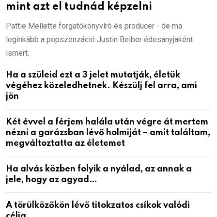
mint azt el tudnád képzelni
Pattie Mellette forgatókönyvíró és producer - de ma
leginkább a popszenzáció Justin Beiber édesanyjaként
ismert.
Ha a szüleid ezt a 3 jelet mutatják, életük
végéhez közeledhetnek. Készülj fel arra, ami
jön
Két évvel a férjem halála után végre át mertem
nézni a garázsban lévő holmiját – amit találtam,
megváltoztatta az életemet
Ha alvás közben folyik a nyálad, az annak a
jele, hogy az agyad…
A törülközőkön lévő titokzatos csíkok valódi
célja…