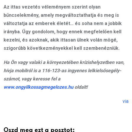
Az ittas vezetés véleményem szerint olyan
bűncselekmény, amely megváltoztathatja és meg is
változtatja az emberek életét… és soha nem a jobbik
irányba. Úgy gondolom, hogy ennek megfelelően kell
kezelni, és azoknak, akik ittasan ülnek volán mögé,
szigorúbb következményekkel kell szembenézniük.
Ha Ön vagy valaki a környezetében krízishelyzetben van,
hívja mobilról is a 116-123-as ingyenes lelkielsősegély-
számot, vagy keresse fel a
www.ongyilkossagmegelozes.hu
oldalt!
via
Oszd meg ezt a posztot: