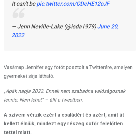
It can't be
pic.twitter.com/ODeHE12cJF
— Jenn Neville-Lake (@isda1979)
June 20,
2022
Vasárnap Jennifer egy fotót posztolt a Twitterére, amelyen
gyermekei sírja látható.
„Apák napja 2022. Ennek nem szabadna valóságosnak
lennie. Nem lehet” – állt a tweetben.
A szívem vérzik ezért a családért és azért, amit át
kellett élniük, mindezt egy részeg sofőr felelőtlen
tettei miatt.