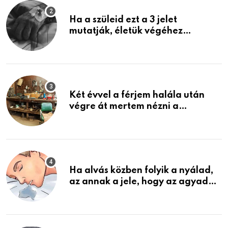
Ha a szüleid ezt a 3 jelet
mutatják, életük végéhez
közeledhetnek. Készülj fel arra,
ami jön
Két évvel a férjem halála után
végre át mertem nézni a
garázsban lévő holmiját – amit
találtam, megváltoztatta az
életemet
Ha alvás közben folyik a nyálad,
az annak a jele, hogy az agyad…