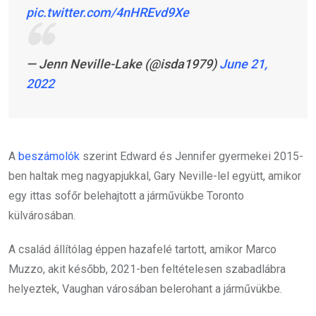
pic.twitter.com/4nHREvd9Xe
— Jenn Neville-Lake (@isda1979)
June 21,
2022
A
beszámolók
szerint Edward és Jennifer gyermekei 2015-
ben haltak meg nagyapjukkal, Gary Neville-lel együtt, amikor
egy ittas sofőr belehajtott a járművükbe Toronto
külvárosában.
A család állítólag éppen hazafelé tartott, amikor Marco
Muzzo, akit később, 2021-ben feltételesen szabadlábra
helyeztek, Vaughan városában belerohant a járművükbe.