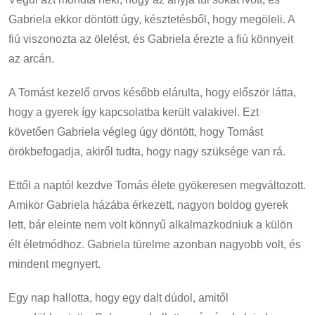
Gabriela ekkor döntött úgy, késztetésből, hogy megöleli. A
fiú viszonozta az ölelést, és Gabriela érezte a fiú könnyeit
az arcán.
A Tomást kezelő orvos később elárulta, hogy először látta,
hogy a gyerek így kapcsolatba került valakivel. Ezt
követően Gabriela végleg úgy döntött, hogy Tomást
örökbefogadja, akiről tudta, hogy nagy szüksége van rá.
Ettől a naptól kezdve Tomás élete gyökeresen megváltozott.
Amikor Gabriela házába érkezett, nagyon boldog gyerek
lett, bár eleinte nem volt könnyű alkalmazkodniuk a külön
élt életmódhoz. Gabriela türelme azonban nagyobb volt, és
mindent megnyert.
Egy nap hallotta, hogy egy dalt dúdol, amitől