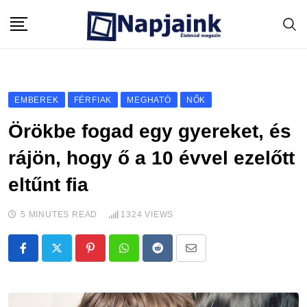
Skip
to
content
EMBEREK
FÉRFIAK
MEGHATÓ
NŐK
Örökbe fogad egy gyereket, és
rájön, hogy ő a 10 évvel ezelőtt
eltűnt fia
5 MINUTES READ
1324
VIEWS
Pinterest
Whatsapp
Reddit
Share
via
Email