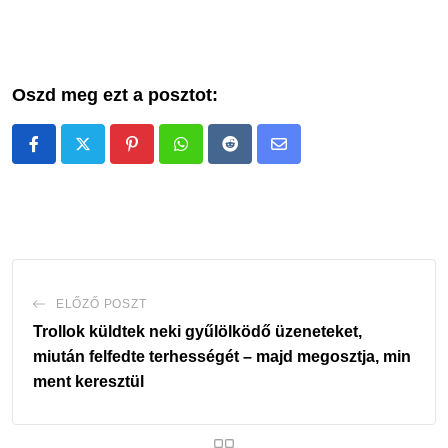
Oszd meg ezt a posztot:
Pinterest
Whatsapp
Reddit
Share
via
Email
ELŐZŐ POSZT
Trollok küldtek neki gyűlölködő üzeneteket,
miután felfedte terhességét – majd megosztja, min
ment keresztül