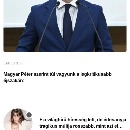
EMBEREK
E
Magyar Péter szerint túl vagyunk a legkritikusabb
A
éjszakán:
Fia világhírű híresség lett, de édesanyja
tragikus múltja rosszabb, mint azt el