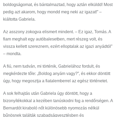
boldogságomat, és bántalmaztad, hogy aztán elküldd! Most
pedig azt akarom, hogy mondd meg neki az igazat!” –
kiáltotta Gabriela.
Az asszony zokogva elismert mindent. – Ez igaz, Tomás. A
fiam meghalt egy autóbalesetben, mert részeg volt, és
vissza kellett szereznem, ezért elloptalak az igazi anyádtól”
– mondta.
A fiú, nem tudván, mi történik, Gabrielához fordult, és
megkérdezte tőle: „Boldog anyám vagy?”, és ekkor döntött
úgy, hogy megosztja a fiatalemberrel az egész történetet.
A sok felhajtás után Gabriela úgy döntött, hogy a
bizonyítékokkal a kezében tanúskodni fog a rendőrségen. A
Bernardót kiraboló nőt különösebb nyomozás nélkül
bűnösnek találták szabadságvesztésben és