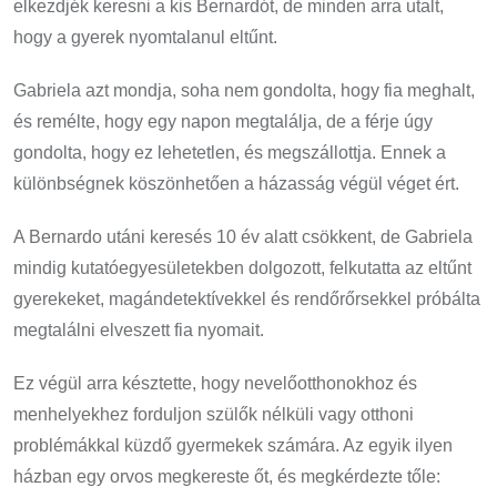
elkezdjék keresni a kis Bernardót, de minden arra utalt,
hogy a gyerek nyomtalanul eltűnt.
Gabriela azt mondja, soha nem gondolta, hogy fia meghalt,
és remélte, hogy egy napon megtalálja, de a férje úgy
gondolta, hogy ez lehetetlen, és megszállottja. Ennek a
különbségnek köszönhetően a házasság végül véget ért.
A Bernardo utáni keresés 10 év alatt csökkent, de Gabriela
mindig kutatóegyesületekben dolgozott, felkutatta az eltűnt
gyerekeket, magándetektívekkel és rendőrőrsekkel próbálta
megtalálni elveszett fia nyomait.
Ez végül arra késztette, hogy nevelőotthonokhoz és
menhelyekhez forduljon szülők nélküli vagy otthoni
problémákkal küzdő gyermekek számára. Az egyik ilyen
házban egy orvos megkereste őt, és megkérdezte tőle: