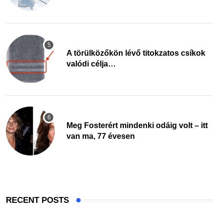
A törülközőkön lévő titokzatos csíkok
valódi célja…
Meg Fosterért mindenki odáig volt – itt
van ma, 77 évesen
RECENT POSTS