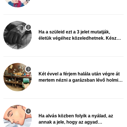
tudnád képzelni
Ha a szüleid ezt a 3 jelet mutatják,
életük végéhez közeledhetnek. Készülj
fel arra, ami jön
Két évvel a férjem halála után végre át
mertem nézni a garázsban lévő holmiját
– amit találtam, megváltoztatta az
életemet
Ha alvás közben folyik a nyálad, az
annak a jele, hogy az agyad…