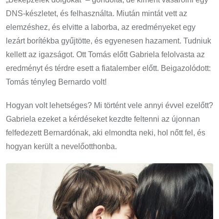
DNS-készletet, és felhasználta. Miután mintát vett az
elemzéshez, és elvitte a laborba, az eredményeket egy
lezárt borítékba gyűjtötte, és egyenesen hazament. Tudniuk
kellett az igazságot. Ott Tomás előtt Gabriela felolvasta az
eredményt és térdre esett a fiatalember előtt. Beigazolódott:
Tomás tényleg Bernardo volt!
Hogyan volt lehetséges? Mi történt vele annyi évvel ezelőtt?
Gabriela ezeket a kérdéseket kezdte feltenni az újonnan
felfedezett Bernardónak, aki elmondta neki, hol nőtt fel, és
hogyan került a nevelőotthonba.