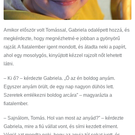
Amikor először volt Tomással, Gabriela odalépett hozzá, és
megkérdezte, hogy megnézhetné-e jobban a gyönyörű
rajzát. A fiatalember igent mondott, és átadta neki a papírt,
ahol egy mosolygós, kinyújtott kézzel rajzolt nőt lehetett
látni.
– Ki ő? – kérdezte Gabriela. „Ő az én boldog anyám.
Egyszer anyám örült, de egy nap nagyon dühös lett.
Szeretek emlékezni boldog arcára” – magyarázta a
fiatalember.
– Sajnálom, Tomás. Hol van most az anyád?” – kérdezte
Gabriela, mire a fiú vállat vont, és sírni kezdett elment.
Végül azt mondta neki, hogy az anyja túl sokat ivott, és