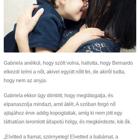
Gabriela anélkül, hogy szólt volna, hallotta, hogy Bernardo
elkezdi leírni a nőt, akivel együtt nőtt fel, de akiről tudta,
hogy nem az anyja.
Gabriela ekkor úgy döntött, hogy meglátogatja, és
elpanaszolja mindazt, amit átélt. A szóban forgó nő
ajtajához érve addig kopogtattak, amíg ki nem jött egy
láthatóan leromlott állapotú hölgy, és megkérdezte, kik ők.
„Elvitted a fiamat, szörnyeteg! Elvetted a babámat, a