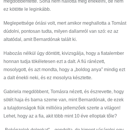
megdöbbentette. Soha nem hallotta még énekelni, de nem
ez kötötte le leginkább.
Meglepettsége óriási volt, mert amikor meghallotta a Tomást
dúdolni, pontosan tudta, milyen dallamról van szó: ez az
altatódal, amit Bernardónak talált ki.
Habozás nélkül úgy döntött, kivizsgálja, hogy a fiatalember
honnan tudja tökéletesen ezt a dalt. A fiú ránézett,
mosolygott, és azt mondta, hogy a „boldog anya” mindig ezt
a dalt énekli neki, és ez mosolyra késztette.
Gabriela megdöbbent, Tomásra nézett, és észrevette, hogy
sötét haja és barna szeme van, mint Bernardónak, de ezek
a tulajdonságok fiúk millióira jellemzőek szerte a világon!
Lehet, hogy az a fia, akit több mint 10 éve elloptak tőle?
„Beképzelek dolgokat” – gondolta, de kiment vásárolni egy