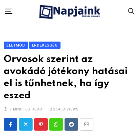
Skip
to
content
ÉLETMÓD
ÉRDEKESSÉG
Orvosok szerint az
avokádó jótékony hatásai
el is tűnhetnek, ha így
eszed
3 MINUTES READ
26400
VIEWS
Pinterest
Whatsapp
Reddit
Share
via