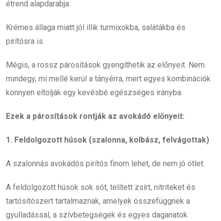
étrend alapdarabja.
Krémes állaga miatt jól illik turmixokba, salátákba és
pirítósra is.
Mégis, a rossz párosítások gyengíthetik az előnyeit. Nem
mindegy, mi mellé kerül a tányérra, mert egyes kombinációk
könnyen eltolják egy kevésbé egészséges irányba.
Ezek a párosítások rontják az avokádó előnyeit:
1. Feldolgozott húsok (szalonna, kolbász, felvágottak)
A szalonnás avokádós pirítós finom lehet, de nem jó ötlet.
A feldolgozott húsok sok sót, telített zsírt, nitriteket és
tartósítószert tartalmaznak, amelyek összefüggnek a
gyulladással, a szívbetegségek és egyes daganatok