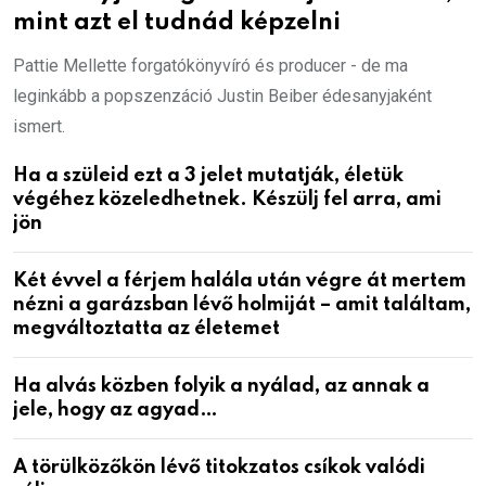
mint azt el tudnád képzelni
Pattie Mellette forgatókönyvíró és producer - de ma
leginkább a popszenzáció Justin Beiber édesanyjaként
ismert.
Ha a szüleid ezt a 3 jelet mutatják, életük
végéhez közeledhetnek. Készülj fel arra, ami
jön
Két évvel a férjem halála után végre át mertem
nézni a garázsban lévő holmiját – amit találtam,
megváltoztatta az életemet
Ha alvás közben folyik a nyálad, az annak a
jele, hogy az agyad…
A törülközőkön lévő titokzatos csíkok valódi