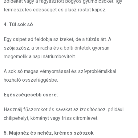
zöldeket vagy a fagyasztott bogyós gyümölcsöket. Így
természetes édességet és plusz rostot kapsz.
4. Túl sok só
Egy csipet só feldobja az ízeket, de a túlzás árt. A
szójaszósz, a sriracha és a bolti öntetek gyorsan
megemelik a napi nátriumbevitelt.
A sok só magas vérnyomással és szívproblémákkal
hozható összefüggésbe.
Egészségesebb csere:
Használj fűszereket és savakat az ízesítéshez, például
chilipehelyt, köményt vagy friss citromlevet.
5. Majonéz és nehéz, krémes szószok