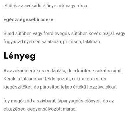
eltűnik az avokádó előnyeinek nagy része.
Egészségesebb csere:
Süsd sütőben vagy forrólevegős sütőben kevés olajjal, vagy
fogyaszd nyersen salátában, pirítóson, tálakban.
Lényeg
Az avokádó értékes és tápláló, de a körítése sokat számít.
Kerüld a túlságosan feldolgozott, cukros és zsíros
kiegészítőket, és párosítsd teljes értékű hozzávalókkal.
Így megőrzöd a szívbarát, tápanyagdús előnyeit, és az
étkezésed kiegyensúlyozott marad.