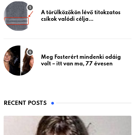
A törülközőkön lévő titokzatos
csíkok valódi célja…
Meg Fosterért mindenki odáig
volt – itt van ma, 77 évesen
RECENT POSTS