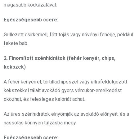
magasabb kockázatával.
Egészségesebb csere:
Grillezett csirkemell, főtt tojás vagy növényi fehérje, például
fekete bab.
2. Finomított szénhidrátok (fehér kenyér, chips,
kekszek)
A fehér kenyérrel, tortillachipsszel vagy ultrafeldolgozott
kekszekkel tálalt avokádó gyors vércukor-emelkedést
okozhat, és felesleges kalóriát adhat.
Az üres szénhidrátok elnyomják az avokádó előnyeit, és a
nassolás könnyen túlzásba megy.
Egészségesebb csere: