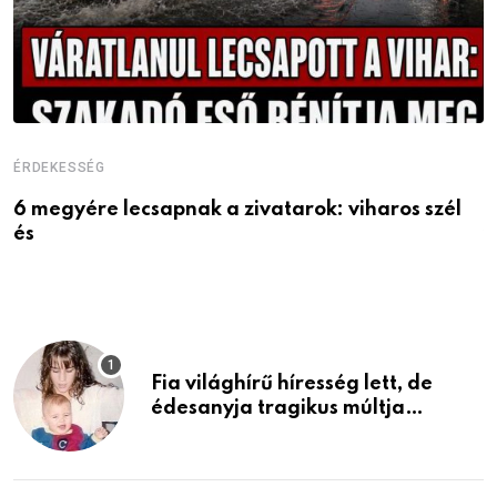
ÉRDEKESSÉG
É
6 megyére lecsapnak a zivatarok: viharos szél
M
és
v
Fia világhírű híresség lett, de
édesanyja tragikus múltja
rosszabb, mint azt el tudnád
képzelni