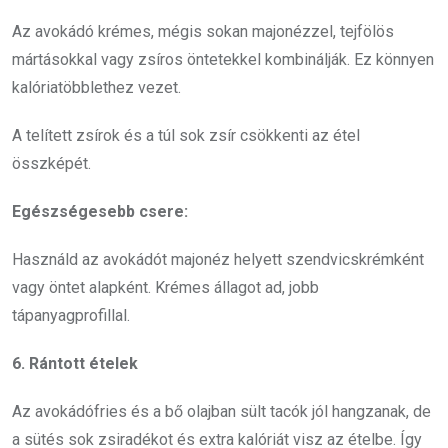
Az avokádó krémes, mégis sokan majonézzel, tejfölös
mártásokkal vagy zsíros öntetekkel kombinálják. Ez könnyen
kalóriatöbblethez vezet.
A telített zsírok és a túl sok zsír csökkenti az étel
összképét.
Egészségesebb csere:
Használd az avokádót majonéz helyett szendvicskrémként
vagy öntet alapként. Krémes állagot ad, jobb
tápanyagprofillal.
6. Rántott ételek
Az avokádófries és a bő olajban sült tacók jól hangzanak, de
a sütés sok zsiradékot és extra kalóriát visz az ételbe. Így