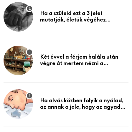
Ha a szüleid ezt a 3 jelet
mutatják, életük végéhez
közeledhetnek. Készülj fel arra,
ami jön
Két évvel a férjem halála után
végre át mertem nézni a
garázsban lévő holmiját – amit
találtam, megváltoztatta az
életemet
Ha alvás közben folyik a nyálad,
az annak a jele, hogy az agyad…