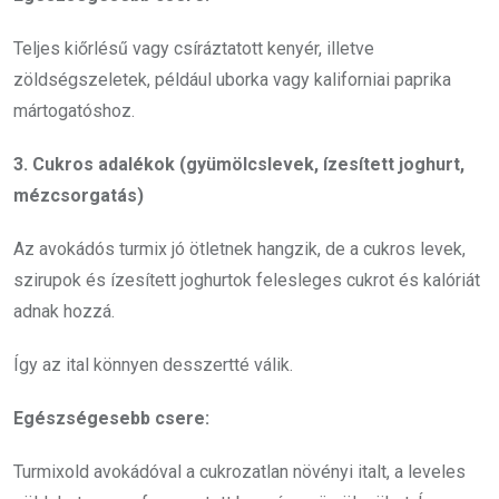
Teljes kiőrlésű vagy csíráztatott kenyér, illetve
zöldségszeletek, például uborka vagy kaliforniai paprika
mártogatóshoz.
3. Cukros adalékok (gyümölcslevek, ízesített joghurt,
mézcsorgatás)
Az avokádós turmix jó ötletnek hangzik, de a cukros levek,
szirupok és ízesített joghurtok felesleges cukrot és kalóriát
adnak hozzá.
Így az ital könnyen desszertté válik.
Egészségesebb csere:
Turmixold avokádóval a cukrozatlan növényi italt, a leveles