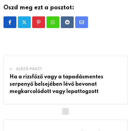
Oszd meg ezt a posztot:
Pinterest
Whatsapp
Reddit
Share
via
Email
ELŐZŐ POSZT
Ha a rizsfőző vagy a tapadásmentes
serpenyő belsejében lévő bevonat
megkarcolódott vagy lepattogzott