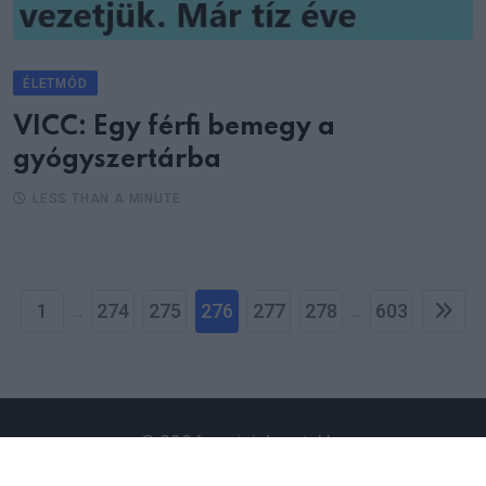
ÉLETMÓD
VICC: Egy férfi bemegy a
gyógyszertárba
LESS THAN A MINUTE
1
274
275
276
277
278
603
...
...
© 2024 napjainkportal.hu