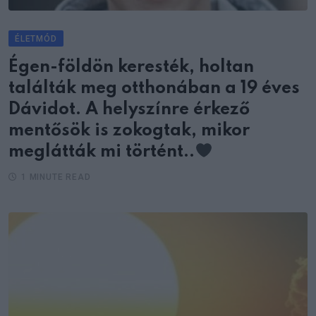
ÉLETMÓD
Égen-földön keresték, holtan
találták meg otthonában a 19 éves
Dávidot. A helyszínre érkező
mentősök is zokogtak, mikor
meglátták mi történt..
1 MINUTE READ