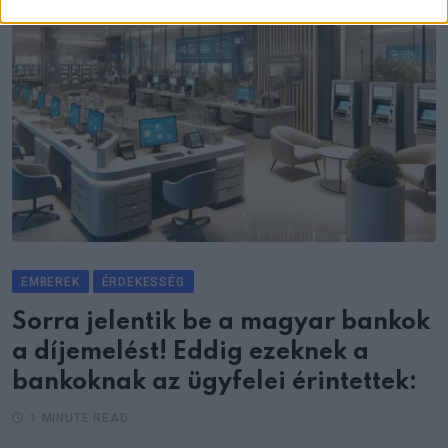
EMBEREK
ÉRDEKESSÉG
Sorra jelentik be a magyar bankok
a díjemelést! Eddig ezeknek a
bankoknak az ügyfelei érintettek:
1 MINUTE READ