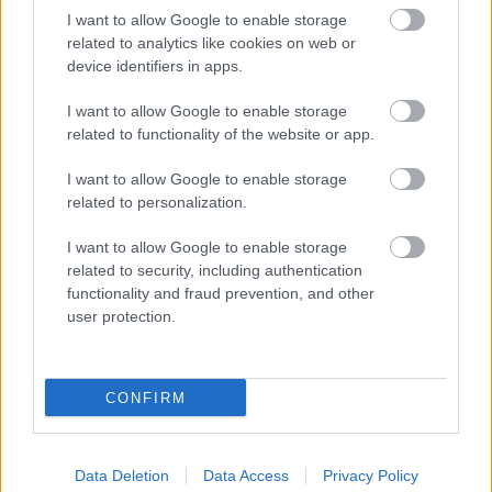
I want to allow Google to enable storage
related to analytics like cookies on web or
device identifiers in apps.
I want to allow Google to enable storage
related to functionality of the website or app.
I want to allow Google to enable storage
EMBEREK
related to personalization.
Szemtanúk szerint 8-an is ülhettek
I want to allow Google to enable storage
a sportkocsiban – további
related to security, including authentication
functionality and fraud prevention, and other
részletek Sallai Nóra balesetéről
user protection.
2 MINUTES READ
CONFIRM
Data Deletion
Data Access
Privacy Policy