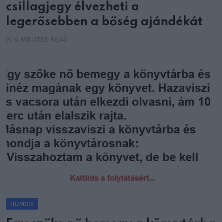
csillagjegy élvezheti a
legerősebben a bőség ajándékát
6 MINUTES READ
HUMOR