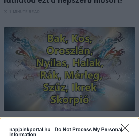
láthatod ezt a népszerű műsort!
1 MINUTE READ
HOROSZKÓP
napjainkportal.hu -
Do Not Process My Personal
Information
Napi horoszkóp október 3. – Egy