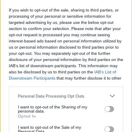
hatalmas égi ajándékban lesz
If you wish to opt-out of the sale, sharing to third parties, or
részed!
processing of your personal or sensitive information for
targeted advertising by us, please use the below opt-out
3 MINUTES READ
section to confirm your selection. Please note that after your
opt-out request is processed you may continue seeing
interest-based ads based on personal information utilized by
us or personal information disclosed to third parties prior to
your opt-out. You may separately opt-out of the further
disclosure of your personal information by third parties on the
IAB’s list of downstream participants. This information may
also be disclosed by us to third parties on the
IAB’s List of
Downstream Participants
that may further disclose it to other
third parties.
Please note that this website/app uses one or more Google
Personal Data Processing Opt Outs
services and may gather and store information including but
not limited to your visit or usage behaviour. You may click to
I want to opt-out of the Sharing of my
personal data.
grant or deny consent to Google and its third-party tags to
Opted In
use your data for below specified purposes in below Google
consent section.
I want to opt-out of the Sale of my
Personal Data.