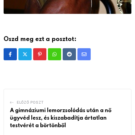
Oszd meg ezt a posztot:
Pinterest
Whatsapp
Reddit
Share
via
Email
ELŐZŐ POSZT
A gimnáziumi lemorzsolódás után a nő
ügyvéd lesz, és kiszabadítja ártatlan
testvérét a börtönből