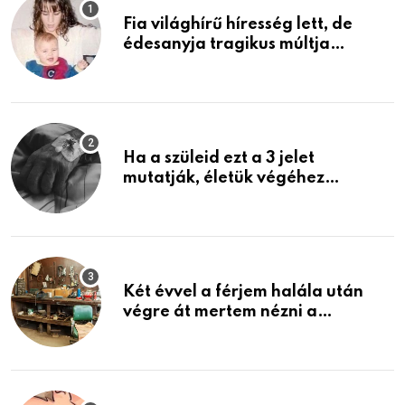
Fia világhírű híresség lett, de
édesanyja tragikus múltja
rosszabb, mint azt el tudnád
képzelni
Ha a szüleid ezt a 3 jelet
mutatják, életük végéhez
közeledhetnek. Készülj fel arra,
ami jön
Két évvel a férjem halála után
végre át mertem nézni a
garázsban lévő holmiját – amit
találtam, megváltoztatta az
életemet