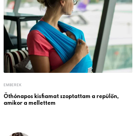
EMBEREK
E
Öthónapos kisfiamat szoptattam a repülőn,
M
amikor a mellettem
l