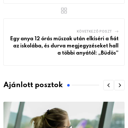
KÖVETKEZŐ POSZT
Egy anya 12 órás műszak után elkíséri a fiát
az iskolába, és durva megjegyzéseket hall
a többi anyától: „Büdös”
Ajánlott posztok