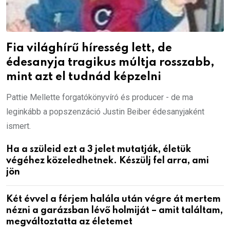
Fia világhírű híresség lett, de
édesanyja tragikus múltja rosszabb,
mint azt el tudnád képzelni
Pattie Mellette forgatókönyvíró és producer - de ma
leginkább a popszenzáció Justin Beiber édesanyjaként
ismert.
Ha a szüleid ezt a 3 jelet mutatják, életük
végéhez közeledhetnek. Készülj fel arra, ami
jön
Két évvel a férjem halála után végre át mertem
nézni a garázsban lévő holmiját – amit találtam,
megváltoztatta az életemet