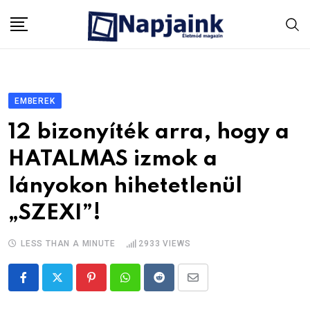
Skip
to
content
EMBEREK
12 bizonyíték arra, hogy a
HATALMAS izmok a
lányokon hihetetlenül
„SZEXI”!
LESS THAN A MINUTE
2933
VIEWS
Pinterest
Whatsapp
Reddit
Share
via