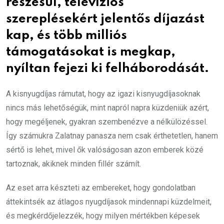
részesül, televíziós
szereplésekért jelentős díjazást
kap, és több milliós
támogatásokat is megkap,
nyíltan fejezi ki felháborodását.
A kisnyugdíjas rámutat, hogy az igazi kisnyugdíjasoknak
nincs más lehetőségük, mint napról napra küzdeniük azért,
hogy megéljenek, gyakran szembenézve a nélkülözéssel.
Így számukra Zalatnay panasza nem csak érthetetlen, hanem
sértő is lehet, mivel ők valóságosan azon emberek közé
tartoznak, akiknek minden fillér számít.
Az eset arra készteti az embereket, hogy gondolatban
áttekintsék az átlagos nyugdíjasok mindennapi küzdelmeit,
és megkérdőjelezzék, hogy milyen mértékben képesek