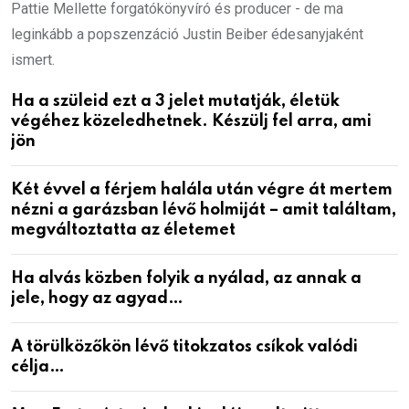
Pattie Mellette forgatókönyvíró és producer - de ma
leginkább a popszenzáció Justin Beiber édesanyjaként
ismert.
Ha a szüleid ezt a 3 jelet mutatják, életük
végéhez közeledhetnek. Készülj fel arra, ami
jön
Két évvel a férjem halála után végre át mertem
nézni a garázsban lévő holmiját – amit találtam,
megváltoztatta az életemet
Ha alvás közben folyik a nyálad, az annak a
jele, hogy az agyad…
A törülközőkön lévő titokzatos csíkok valódi
célja…