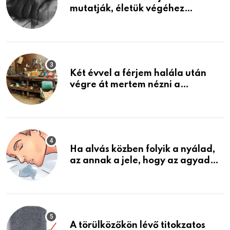
mutatják, életük végéhez
közeledhetnek. Készülj fel arra,
ami jön
Két évvel a férjem halála után
végre át mertem nézni a
garázsban lévő holmiját – amit
találtam, megváltoztatta az
életemet
Ha alvás közben folyik a nyálad,
az annak a jele, hogy az agyad…
A törülközőkön lévő titokzatos