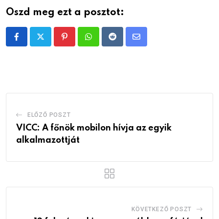
Oszd meg ezt a posztot:
Pinterest
Whatsapp
Reddit
Share
via
Email
ELŐZŐ POSZT
VICC: A főnök mobilon hívja az egyik
alkalmazottját
KÖVETKEZŐ POSZT