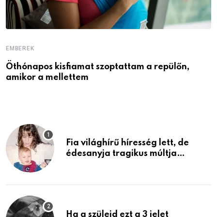
EMBEREK
E
Öthónapos kisfiamat szoptattam a repülőn,
M
amikor a mellettem
l
Fia világhírű híresség lett, de
édesanyja tragikus múltja
rosszabb, mint azt el tudnád
képzelni
Ha a szüleid ezt a 3 jelet