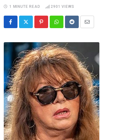
1 MINUTE READ
2901
VIEWS
Pinterest
Whatsapp
Reddit
Share
via
Email