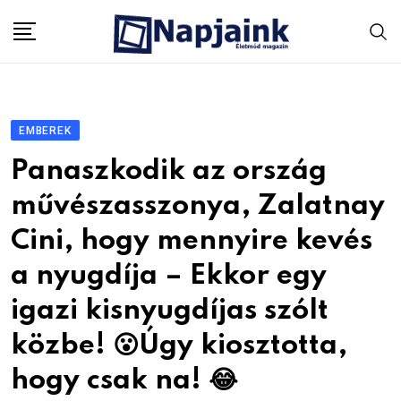
Skip
to
content
EMBEREK
Panaszkodik az ország
művészasszonya, Zalatnay
Cini, hogy mennyire kevés
a nyugdíja – Ekkor egy
igazi kisnyugdíjas szólt
közbe! 😮Úgy kiosztotta,
hogy csak na! 😂