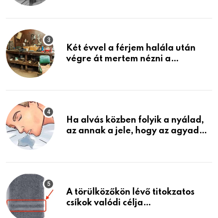
ami jön
Két évvel a férjem halála után
végre át mertem nézni a
garázsban lévő holmiját – amit
találtam, megváltoztatta az
életemet
Ha alvás közben folyik a nyálad,
az annak a jele, hogy az agyad…
A törülközőkön lévő titokzatos
csíkok valódi célja…