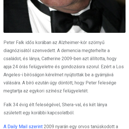
Peter Falk idős korában az Alzheimer-kór szörnyű
diagnózisától szenvedett. A demencia megterhelte a
családot, és lánya, Catherine 2009-ben azt állította, hogy
apja 24 órás felügyeletre és gondozásra szorul. Ezért a Los
Angeles-i bíróságon kérelmet nyújtottak be a gyámjává
válására. A bíró ezután úgy döntött, hogy Peter felesége
megtartja az egykori színész felügyeletét.
Falk 34 évig élt feleségével, Shera-val, és két lánya
született egy korábbi kapcsolatból.
A Daily Mail szerint
2009 nyarán egy orvos tanúskodott a