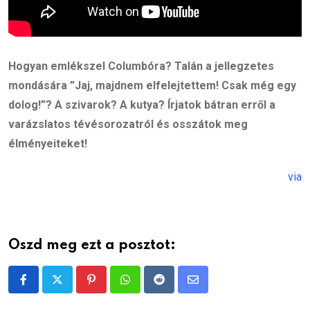
Hogyan emlékszel Columbóra? Talán a jellegzetes
mondására ”Jaj, majdnem elfelejtettem! Csak még egy
dolog!”? A szivarok? A kutya? Írjatok bátran erről a
varázslatos tévésorozatról és osszátok meg
élményeiteket!
via
Oszd meg ezt a posztot:
Pinterest
Whatsapp
Reddit
Share
via