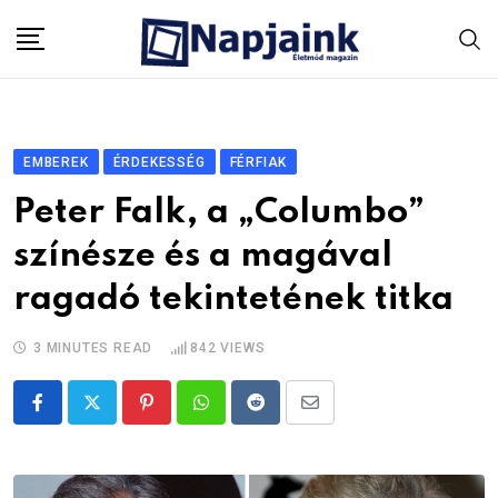
Skip
to
content
EMBEREK
ÉRDEKESSÉG
FÉRFIAK
Peter Falk, a „Columbo”
színésze és a magával
ragadó tekintetének titka
3 MINUTES READ
842
VIEWS
Pinterest
Whatsapp
Reddit
Share
via
Email