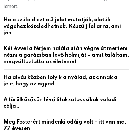
ismert.
Ha a szüleid ezt a 3 jelet mutatják, életük
végéhez közeledhetnek. Készülj fel arra, ami
jön
Két évvel a férjem halála után végre át mertem
nézni a garázsban lévő holmiját – amit találtam,
megváltoztatta az életemet
Ha alvás közben folyik a nyálad, az annak a
jele, hogy az agyad…
A törülközőkön lévő titokzatos csíkok valódi
célja…
Meg Fosterért mindenki odáig volt – itt van ma,
77 évesen