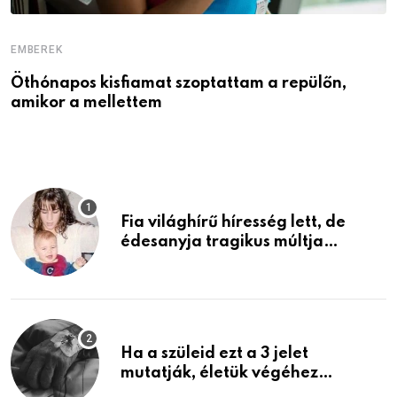
EMBEREK
E
Öthónapos kisfiamat szoptattam a repülőn,
M
amikor a mellettem
l
Fia világhírű híresség lett, de
édesanyja tragikus múltja
rosszabb, mint azt el tudnád
képzelni
Ha a szüleid ezt a 3 jelet
mutatják, életük végéhez
közeledhetnek. Készülj fel arra,