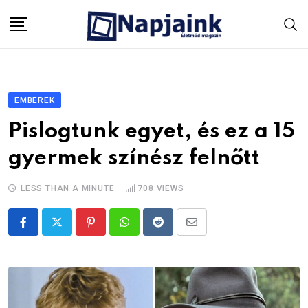
Skip
to
content
EMBEREK
Pislogtunk egyet, és ez a 15
gyermek színész felnőtt
LESS THAN A MINUTE
708
VIEWS
Pinterest
Whatsapp
Reddit
Share
via
Email