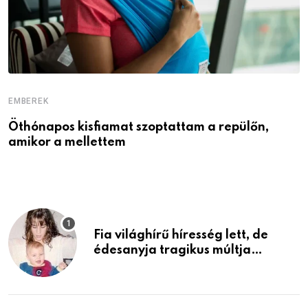
EMBEREK
E
Öthónapos kisfiamat szoptattam a repülőn,
M
amikor a mellettem
l
Fia világhírű híresség lett, de
édesanyja tragikus múltja
rosszabb, mint azt el tudnád
képzelni