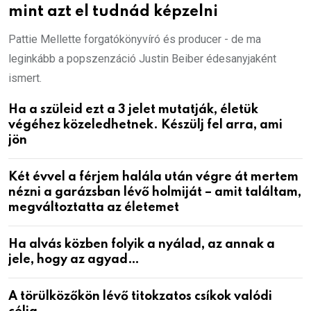
mint azt el tudnád képzelni
Pattie Mellette forgatókönyvíró és producer - de ma
leginkább a popszenzáció Justin Beiber édesanyjaként
ismert.
Ha a szüleid ezt a 3 jelet mutatják, életük
végéhez közeledhetnek. Készülj fel arra, ami
jön
Két évvel a férjem halála után végre át mertem
nézni a garázsban lévő holmiját – amit találtam,
megváltoztatta az életemet
Ha alvás közben folyik a nyálad, az annak a
jele, hogy az agyad…
A törülközőkön lévő titokzatos csíkok valódi