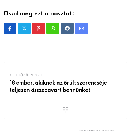
Oszd meg ezt a posztot:
Pinterest
Whatsapp
Reddit
Share
via
Email
ELŐZŐ POSZT
18 ember, akiknek az őrült szerencséje
teljesen összezavart bennünket