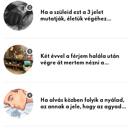
Ha a szüleid ezt a 3 jelet
mutatják, életük végéhez
közeledhetnek. Készülj fel arra,
ami jön
Két évvel a férjem halála után
végre át mertem nézni a
garázsban lévő holmiját – amit
találtam, megváltoztatta az
életemet
Ha alvás közben folyik a nyálad,
az annak a jele, hogy az agyad…