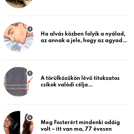
garázsban lévő holmiját – amit
találtam, megváltoztatta az
életemet
Ha alvás közben folyik a nyálad,
az annak a jele, hogy az agyad…
A törülközőkön lévő titokzatos
csíkok valódi célja…
Meg Fosterért mindenki odáig
volt – itt van ma, 77 évesen