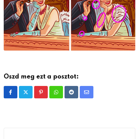
Oszd meg ezt a posztot:
Pinterest
Whatsapp
Reddit
Share
via
Email