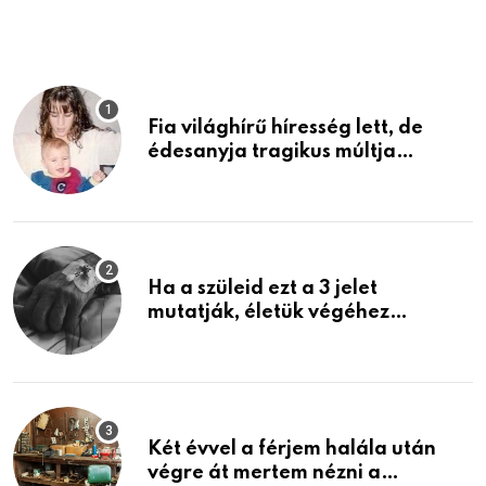
Fia világhírű híresség lett, de
édesanyja tragikus múltja
rosszabb, mint azt el tudnád
képzelni
Ha a szüleid ezt a 3 jelet
mutatják, életük végéhez
közeledhetnek. Készülj fel arra,
ami jön
Két évvel a férjem halála után
végre át mertem nézni a