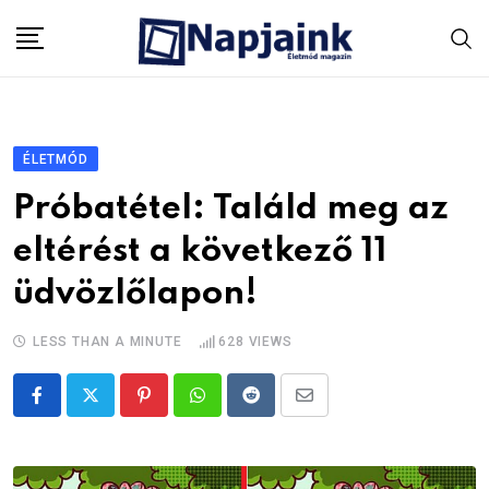
Skip
to
content
ÉLETMÓD
Próbatétel: Találd meg az
eltérést a következő 11
üdvözlőlapon!
LESS THAN A MINUTE
628
VIEWS
Pinterest
Whatsapp
Reddit
Share
via
Email