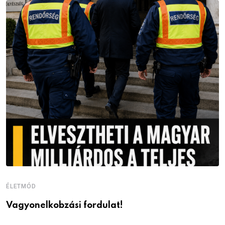
ÉLETMÓD
É
Vagyonelkobzási fordulat!
M
v