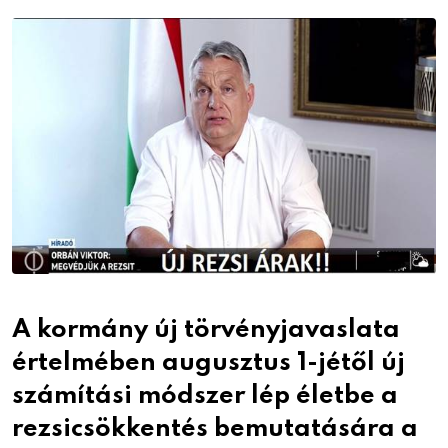
Email
A kormány új törvényjavaslata
értelmében augusztus 1-jétől új
számítási módszer lép életbe a
rezsicsökkentés bemutatására a