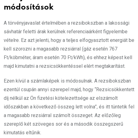
módosítások
A törvényjavaslat értelmében a rezsibokszban a lakossági
sávhatár feletti árak kerülnek referenciaárként figyelembe
vételre. Ez azt jelenti, hogy a teljes elfogyasztott energiát be
kell szorozni a magasabb rezsiárral (gáz esetén 767
Ft/köbméter, áram esetén 70 Ft/kWh), és ehhez képest kell
majd kimutatni a rezsicsökkentéssel elért megtakarítást.
Ezen kívül a számlaképek is módosulnak. A rezsibokszban
ezentúl csupán annyi szerepel majd, hogy “Rezsicsökkentett
díj nélkül az Ön fizetési kötelezettsége az elszámolt
időszakban a következő összeg lett volna”, és itt tüntetik fel
a magasabb rezsiárral számolt összeget. Az előzőleg
szereplő két szöveges sor és a második összegszerű
kimutatás eltűnik.