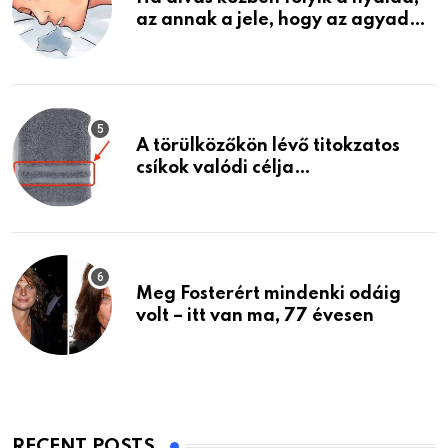
az annak a jele, hogy az agyad…
A törülközőkön lévő titokzatos
csíkok valódi célja…
Meg Fosterért mindenki odáig
volt – itt van ma, 77 évesen
RECENT POSTS