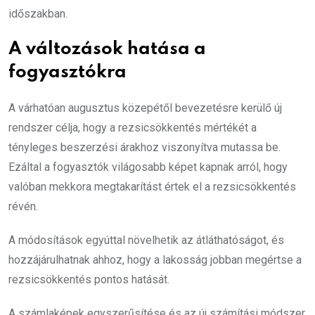
időszakban.
A változások hatása a
fogyasztókra
A várhatóan augusztus közepétől bevezetésre kerülő új
rendszer célja, hogy a rezsicsökkentés mértékét a
tényleges beszerzési árakhoz viszonyítva mutassa be.
Ezáltal a fogyasztók világosabb képet kapnak arról, hogy
valóban mekkora megtakarítást értek el a rezsicsökkentés
révén.
A módosítások egyúttal növelhetik az átláthatóságot, és
hozzájárulhatnak ahhoz, hogy a lakosság jobban megértse a
rezsicsökkentés pontos hatását.
A számlaképek egyszerűsítése és az új számítási módszer