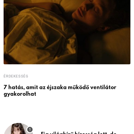
ÉRDEKESSÉG
É
7 hatás, amit az éjszaka működő ventilátor
6
gyakorolhat
é