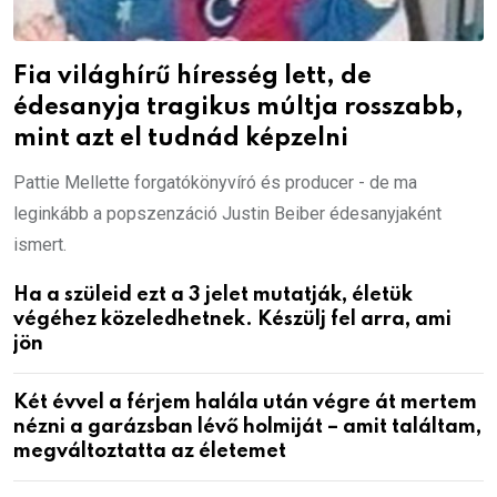
Fia világhírű híresség lett, de
édesanyja tragikus múltja rosszabb,
mint azt el tudnád képzelni
Pattie Mellette forgatókönyvíró és producer - de ma
leginkább a popszenzáció Justin Beiber édesanyjaként
ismert.
Ha a szüleid ezt a 3 jelet mutatják, életük
végéhez közeledhetnek. Készülj fel arra, ami
jön
Két évvel a férjem halála után végre át mertem
nézni a garázsban lévő holmiját – amit találtam,
megváltoztatta az életemet