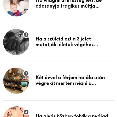
Fia világhírű híresség lett, de
édesanyja tragikus múltja
rosszabb, mint azt el tudnád
képzelni
Ha a szüleid ezt a 3 jelet
mutatják, életük végéhez
közeledhetnek. Készülj fel arra,
ami jön
Két évvel a férjem halála után
végre át mertem nézni a
garázsban lévő holmiját – amit
találtam, megváltoztatta az
életemet
Ha alvás közben folyik a nyálad,