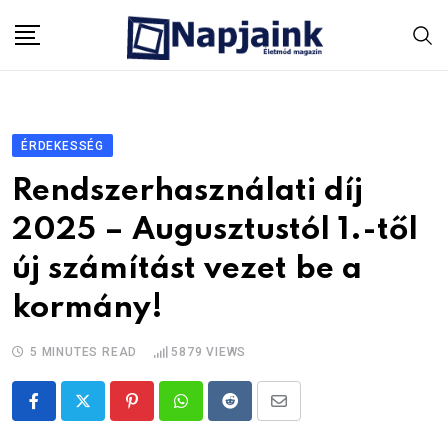
Skip
to
content
ÉRDEKESSÉG
Rendszerhasználati díj
2025 – Augusztustól 1.-től
új számítást vezet be a
kormány!
5 MINUTES READ
5879
VIEWS
Pinterest
Whatsapp
Reddit
Share
via