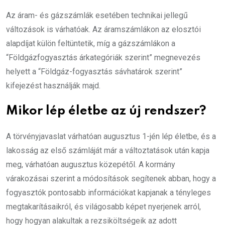
Az áram- és gázszámlák esetében technikai jellegű
változások is várhatóak. Az áramszámlákon az elosztói
alapdíjat külön feltüntetik, míg a gázszámlákon a
“Földgázfogyasztás árkategóriák szerint” megnevezés
helyett a “Földgáz-fogyasztás sávhatárok szerint”
kifejezést használják majd.
Mikor lép életbe az új rendszer?
A törvényjavaslat várhatóan augusztus 1-jén lép életbe, és a
lakosság az első számláját már a változtatások után kapja
meg, várhatóan augusztus közepétől. A kormány
várakozásai szerint a módosítások segítenek abban, hogy a
fogyasztók pontosabb információkat kapjanak a tényleges
megtakarításaikról, és világosabb képet nyerjenek arról,
hogy hogyan alakultak a rezsiköltségeik az adott