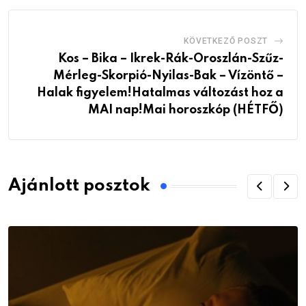
KÖVETKEZŐ POSZT
Kos – Bika – Ikrek-Rák-Oroszlán-Szűz-
Mérleg-Skorpió-Nyilas-Bak – Vízöntő –
Halak figyelem!Hatalmas változást hoz a
MAI nap!Mai horoszkóp (HÉTFŐ)
Ajánlott posztok