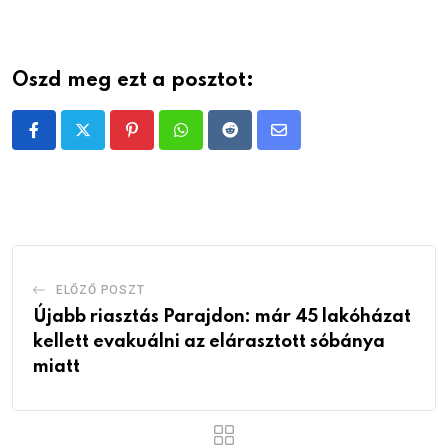
Oszd meg ezt a posztot:
Pinterest
Whatsapp
Reddit
Share
via
Email
ELŐZŐ POSZT
Újabb riasztás Parajdon: már 45 lakóházat
kellett evakuálni az elárasztott sóbánya
miatt