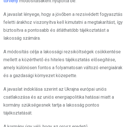
törvény
módosításaként nyújtotta be.
A javaslat lényege, hogy a jövőben a rezsivédett fogyasztás
feletti árakhoz viszonyítva kell kimutatni a megtakarítást, így
biztosítva a pontosabb és átláthatóbb tájékoztatást a
lakosság számára.
A módosítás célja a lakossági rezsiköltségek csökkentése
mellett a közérthető és hiteles tájékoztatás elősegítése,
amely különösen fontos a folyamatosan változó energiaárak
és a gazdasági környezet közepette.
A javaslat indoklása szerint az Ukrajna európai uniós
csatlakozása és az uniós energiapolitika hatásai miatt a
kormány szükségesnek tartja a lakosság pontos
tájékoztatását.
A kormány úgy véli, hogy az orosz eredetű