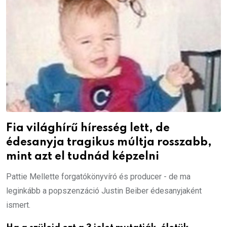
Fia világhírű híresség lett, de
édesanyja tragikus múltja rosszabb,
mint azt el tudnád képzelni
Pattie Mellette forgatókönyvíró és producer - de ma
leginkább a popszenzáció Justin Beiber édesanyjaként
ismert.