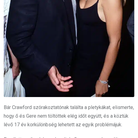
Bár Crawford szórakoztatónak találta a pletykákat, elismerte,
hogy ő és Gere nem töltöttek elég időt együtt, és a köztük
lévő 17 év korkülönbség lehetett az egyik problémájuk.