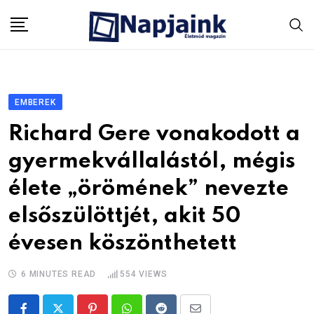
Skip
to
content
EMBEREK
Richard Gere vonakodott a
gyermekvállalástól, mégis
élete „örömének” nevezte
elsőszülöttjét, akit 50
évesen köszönthetett
6 MINUTES READ
554
VIEWS