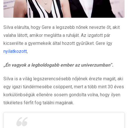
Silva elárulta, hogy Gere a legszebb nőnek nevezte őt, akit
valaha látott, amikor meglátta a ruháját. Az izgatott pár
kicserélte a gyermekeik által hozott gyűrűket. Gere így
nyilatkozott
,
„Én vagyok a legboldogabb ember az univerzumban”.
Silva is a világ legszerencsésebb nőjének érezte magát, aki
egy igazi tündérmesébe csöppent, mert a több mint 30 éves
korkülönbségük ellenére sosem gondolta volna, hogy ilyen
tökéletes férfit fog találni magának.