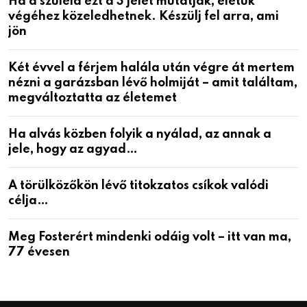
Ha a szüleid ezt a 3 jelet mutatják, életük
végéhez közeledhetnek. Készülj fel arra, ami
jön
Két évvel a férjem halála után végre át mertem
nézni a garázsban lévő holmiját – amit találtam,
megváltoztatta az életemet
Ha alvás közben folyik a nyálad, az annak a
jele, hogy az agyad…
A törülközőkön lévő titokzatos csíkok valódi
célja…
Meg Fosterért mindenki odáig volt – itt van ma,
77 évesen