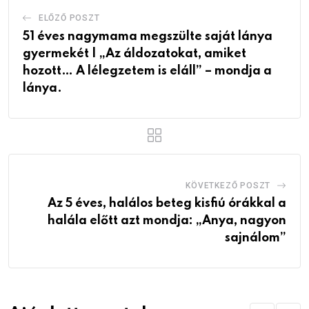
ELŐZŐ POSZT
51 éves nagymama megszülte saját lánya
gyermekét | „Az áldozatokat, amiket
hozott… A lélegzetem is eláll” – mondja a
lánya.
KÖVETKEZŐ POSZT
Az 5 éves, halálos beteg kisfiú órákkal a
halála előtt azt mondja: „Anya, nagyon
sajnálom”