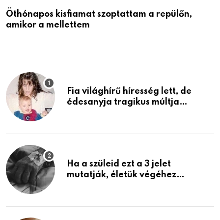
Öthónapos kisfiamat szoptattam a repülőn,
M
amikor a mellettem
l
Fia világhírű híresség lett, de
édesanyja tragikus múltja
rosszabb, mint azt el tudnád
képzelni
Ha a szüleid ezt a 3 jelet
mutatják, életük végéhez
közeledhetnek. Készülj fel arra,
ami jön