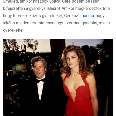
Emellett, amikor házasok voltak, Gere sosem beszélt
kifejezetten a gyerekvállalásról. Amikor megkérdezték tőle,
hogy tervez-e közös gyerekeket, Gere azt
mondta
, hogy
inkább minden teremtményre úgy szeretne gondolni, mint a
gyerekeire.