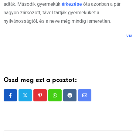
adták. Második gyermekük
érkezése
óta azonban a pár
nagyon zárkózott, távol tartják gyermeküket a
nyilvánosságtól, és a neve még mindig ismeretlen.
via
Oszd meg ezt a posztot:
Pinterest
Whatsapp
Reddit
Share
via
Email