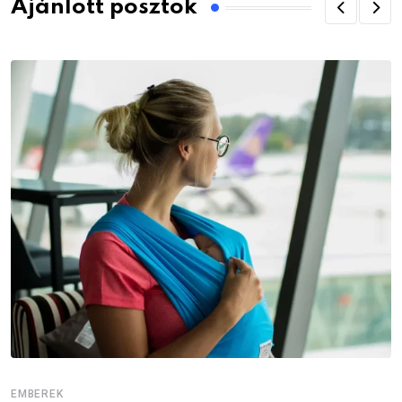
Ajánlott posztok
EMBEREK
E