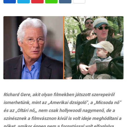
Pinterest
Whatsapp
Reddit
Share
via
Email
Richard Gere, akit olyan filmekben játszott szerepeiről
ismerhetünk, mint az „Amerikai dzsigoló”, a „Micsoda nő”
és az „
Oltári nő
„, nem csak hollywoodi nagymenő, de a
színésznek a filmvásznon kívül is volt ideje meghódítani a
nőket, amikor éppen nem a forgatással volt elfoglalva.