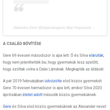
Alejandra Gere (@alejandragere) által megosztott bejegyzés
A CSALÁD BŐVÍTÉSE
Gere 69 évesen másodszor is apa lett. Ő és Silva
elárulták
,
hogy nem jelenthették be, hogy gyermekük lesz azelőtt,
hogy szóltak volna a Dalai Lámának. Megkapták az áldását.
A pár 2019 februárjában
üdvözölte
első közös gyermekét.
Gere 70 évesen harmadszor is apa lett, amikor Silva 2020
áprilisában
életet adott
második közös gyermeküknek.
Gere
és Silva első közös gyermeküknek az Alexander nevet