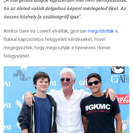
„A marginális dolgok egyszerűen már nem befolyásolnak,
ha az életed valódi dolgaihoz képest mérlegeled őket. Az
összes közhely [a szülőségről] igaz”.
Amikor Gere és Lowell elváltak, gyorsan
megoldották
a
fiukkal kapcsolatos felügyeleti kérdéseket, mivel
megegyeztek, hogy megosztják a tizenéves Homer
felügyeletét.