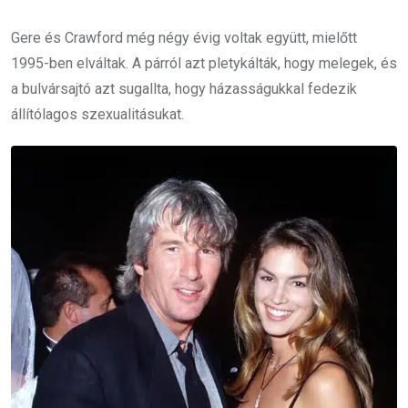
Gere és Crawford még négy évig voltak együtt, mielőtt
1995-ben elváltak. A párról azt pletykálták, hogy melegek, és
a bulvársajtó azt sugallta, hogy házasságukkal fedezik
állítólagos szexualitásukat.