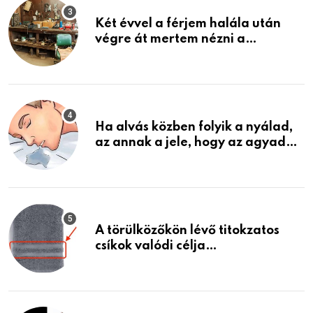
Két évvel a férjem halála után
végre át mertem nézni a
garázsban lévő holmiját – amit
találtam, megváltoztatta az
életemet
Ha alvás közben folyik a nyálad,
az annak a jele, hogy az agyad…
A törülközőkön lévő titokzatos
csíkok valódi célja…