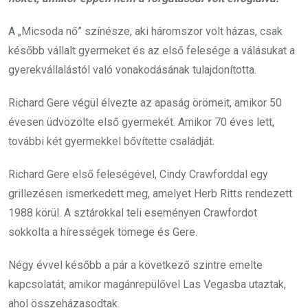
A „Micsoda nő” színésze, aki háromszor volt házas, csak
később vállalt gyermeket és az első felesége a válásukat a
gyerekvállalástól való vonakodásának tulajdonította.
Richard Gere végül élvezte az apaság örömeit, amikor 50
évesen üdvözölte első gyermekét. Amikor 70 éves lett,
további két gyermekkel bővítette családját.
Richard Gere első feleségével, Cindy Crawforddal egy
grillezésen ismerkedett meg, amelyet Herb Ritts rendezett
1988 körül. A sztárokkal teli eseményen Crawfordot
sokkolta a hírességek tömege és Gere.
Négy évvel később a pár a következő szintre emelte
kapcsolatát, amikor magánrepülővel Las Vegasba utaztak,
ahol összeházasodtak.