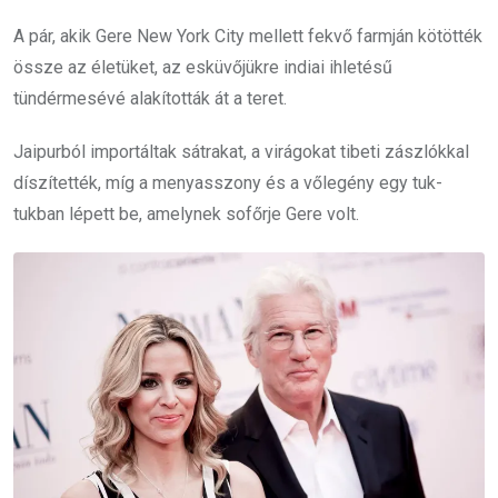
A pár, akik Gere New York City mellett fekvő farmján kötötték
össze az életüket, az esküvőjükre indiai ihletésű
tündérmesévé alakították át a teret.
Jaipurból importáltak sátrakat, a virágokat tibeti zászlókkal
díszítették, míg a menyasszony és a vőlegény egy tuk-
tukban lépett be, amelynek sofőrje Gere volt.