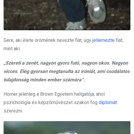
Gere, aki élete örömének nevezte fiát, úgy
jellemezte
fiát,
mint aki:
„Szereti a zenét, nagyon gyors futó, nagyon okos. Nagyon
vicces. Elég gyorsan megtanulta az iróniát, ami csodálatos
tulajdonság minden ember számára”.
Homer jelenleg a Brown Egyetem hallgatója, ahol
pszichológia és képzőművészet szakon fog
diplomát
szerezni.