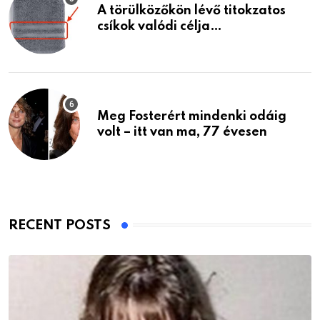
A törülközőkön lévő titokzatos
csíkok valódi célja…
Meg Fosterért mindenki odáig
volt – itt van ma, 77 évesen
RECENT POSTS