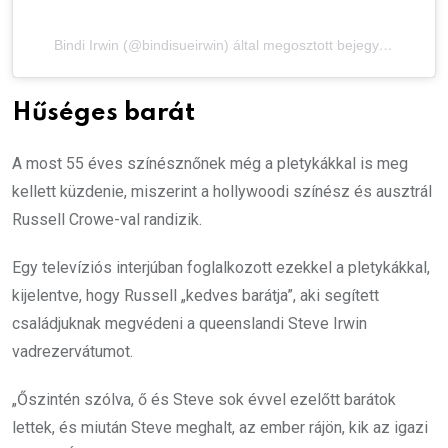
Bindi Irwin (@bindisueirwin) által megosztott bejegyzés
Hűséges barát
A most 55 éves színésznőnek még a pletykákkal is meg
kellett küzdenie, miszerint a hollywoodi színész és ausztrál
Russell Crowe-val randizik.
Egy televíziós interjúban foglalkozott ezekkel a pletykákkal,
kijelentve, hogy Russell „kedves barátja”, aki segített
családjuknak megvédeni a queenslandi Steve Irwin
vadrezervátumot.
„Őszintén szólva, ő és Steve sok évvel ezelőtt barátok
lettek, és miután Steve meghalt, az ember rájön, kik az igazi