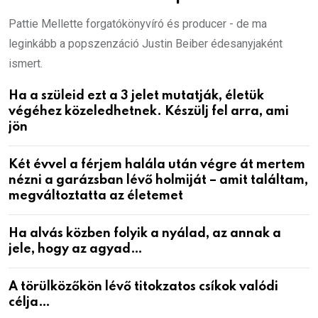
Pattie Mellette forgatókönyvíró és producer - de ma
leginkább a popszenzáció Justin Beiber édesanyjaként
ismert.
Ha a szüleid ezt a 3 jelet mutatják, életük
végéhez közeledhetnek. Készülj fel arra, ami
jön
Két évvel a férjem halála után végre át mertem
nézni a garázsban lévő holmiját – amit találtam,
megváltoztatta az életemet
Ha alvás közben folyik a nyálad, az annak a
jele, hogy az agyad…
A törülközőkön lévő titokzatos csíkok valódi
célja…