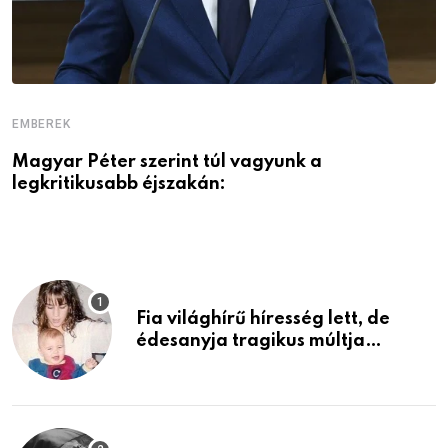
EMBEREK
E
Magyar Péter szerint túl vagyunk a
A
legkritikusabb éjszakán:
Fia világhírű híresség lett, de
édesanyja tragikus múltja
rosszabb, mint azt el tudnád
képzelni