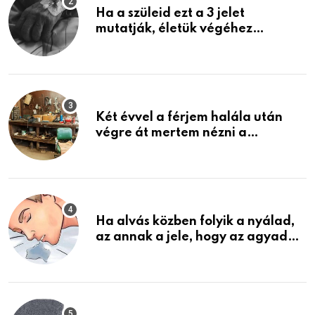
Ha a szüleid ezt a 3 jelet
mutatják, életük végéhez
közeledhetnek. Készülj fel arra,
ami jön
Két évvel a férjem halála után
végre át mertem nézni a
garázsban lévő holmiját – amit
találtam, megváltoztatta az
életemet
Ha alvás közben folyik a nyálad,
az annak a jele, hogy az agyad…