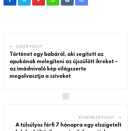
Pinterest
Whatsapp
Reddit
Share
via
Email
ELŐZŐ POSZT
Történet egy babáról, aki segített az
apukának melegíteni az újszülött ikreket –
az imádnivaló kép világszerte
megolvasztja a szíveket
KÖVETKEZŐ POSZT
A túlsúlyos férfi 7 hónapra egy elszigetelt