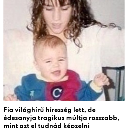
Fia világhírű híresség lett, de
édesanyja tragikus múltja rosszabb,
mint azt el tudnád képzelni