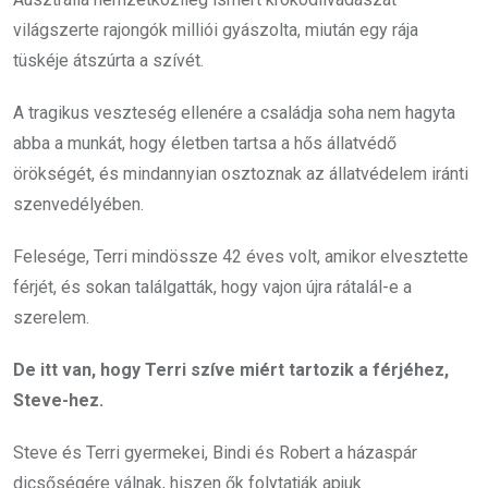
világszerte rajongók milliói gyászolta, miután egy rája
tüskéje átszúrta a szívét.
A tragikus veszteség ellenére a családja soha nem hagyta
abba a munkát, hogy életben tartsa a hős állatvédő
örökségét, és mindannyian osztoznak az állatvédelem iránti
szenvedélyében.
Felesége, Terri mindössze 42 éves volt, amikor elvesztette
férjét, és sokan találgatták, hogy vajon újra rátalál-e a
szerelem.
De itt van, hogy Terri szíve miért tartozik a férjéhez,
Steve-hez.
Steve és Terri gyermekei, Bindi és Robert a házaspár
dicsőségére válnak, hiszen ők folytatják apjuk