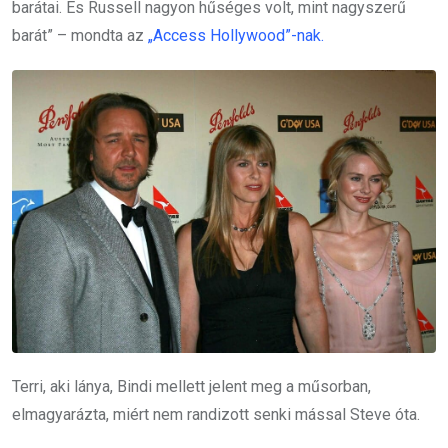
barátai. És Russell nagyon hűséges volt, mint nagyszerű
barát” – mondta az
„Access Hollywood”-nak.
Terri, aki lánya, Bindi mellett jelent meg a műsorban,
elmagyarázta, miért nem randizott senki mással Steve óta.