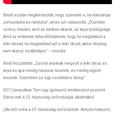
Bindit ezután megkérdezték, hogy szeretné-e, ha édesanyja
„kimozdulna és randizna”, amire azt válaszolta: „Őszintén
szólva, minden, amit az életben akarok, az anya boldogsága.
Amit az emberek néha elfelejtenek, hogy ha megtalálod a
lelki társad, ha megtaláltad azt a lelki társat, akkor tényleg
nem akarsz továbblépni” – mondta.
Bindi hozzátette: „Szóval anyának megvolt a lelki társa, és
anya és apa mindig házasok lesznek, és mindig együtt
lesznek. Szerintem ez egy csodálatos dolog”.
2017 júniusában Terri egy gyönyörű emlékezést posztolt
Steve-nek a 25. házassági évfordulójuk alkalmából.
„Ma lett volna a 25. házassági évfordulónk. Annyira hiányzol,