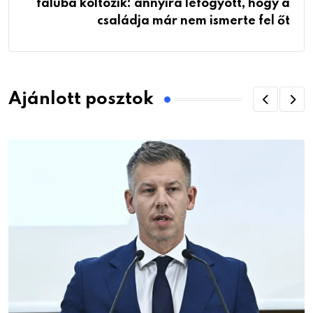
faluba költözik: annyira lefogyott, hogy a
családja már nem ismerte fel őt
Ajánlott posztok