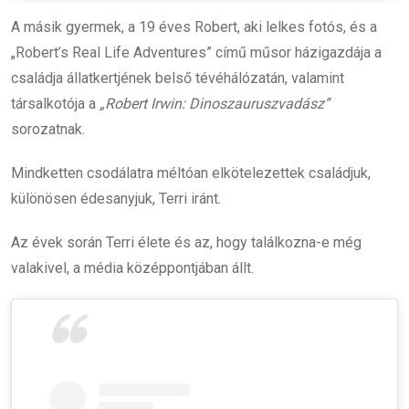
A másik gyermek, a 19 éves Robert, aki lelkes fotós, és a
„Robert’s Real Life Adventures” című műsor házigazdája a
családja állatkertjének belső tévéhálózatán, valamint
társalkotója a
„Robert Irwin: Dinoszauruszvadász”
sorozatnak.
Mindketten csodálatra méltóan elkötelezettek családjuk,
különösen édesanyjuk, Terri iránt.
Az évek során Terri élete és az, hogy találkozna-e még
valakivel, a média középpontjában állt.