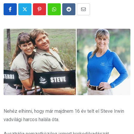
Pinterest
Whatsapp
Reddit
Share
via
Email
Nehéz elhinni, hogy már majdnem 16 év telt el Steve Irwin
vadvilági harcos halála óta.
Ausztrália nemzetközileg ismert krokodilvadászát