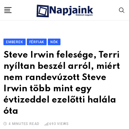
Skip
to
content
EMBEREK
FÉRFIAK
NŐK
Steve Irwin felesége, Terri
nyíltan beszél arról, miért
nem randevúzott Steve
Irwin több mint egy
évtizeddel ezelőtti halála
óta
4 MINUTES READ
693
VIEWS