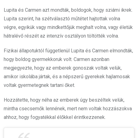
Lupita és Carmen azt mondták, boldogok, hogy sziámi ikrek.
Lupita szerint, ha szétválasztó műtétet hajtottak volna
végre, egyikük vagy mindkettőjük meghalt volna, vagy életük
hátralévő részét az intenzív osztályon töltötték volna.
Fizikai állapotuktól függetlenül Lupita és Carmen elmondták,
hogy boldog gyermekkoruk volt. Carmen azonban
megjegyezte, hogy az emberek gonoszak voltak velük,
amikor iskolába jártak, és a népszerű gyerekek hajlamosak
voltak gyermetegnek tartani őket.
Hozzátette, hogy néha az emberek úgy beszéltek velük,
mintha csecsemők lennének, mert nem voltak hozzászokva
ahhoz, hogy fogyatékkal élőkkel érintkezzenek.