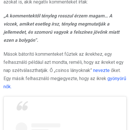
azokat is, akik negatív kommenteket írtak:
„A kommentektől tényleg rosszul érzem magam… A
viccek, amiket esetleg írsz, tényleg megmutatják a
jellemedet, és szomorú vagyok a felszínes jövőnk miatt
ezen a bolygón”.
Mások bátorító kommenteket fűztek az ikrekhez, egy
felhasználó például azt mondta, reméli, hogy az ikreket egy
nap szétválaszthatják. Ő „csinos lányoknak”
nevezte
őket.
Egy másik felhasználó megjegyezte, hogy az ikrek
gyönyörű
nők.