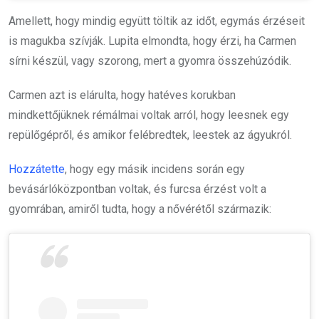
Amellett, hogy mindig együtt töltik az időt, egymás érzéseit
is magukba szívják. Lupita elmondta, hogy érzi, ha Carmen
sírni készül, vagy szorong, mert a gyomra összehúzódik.
Carmen azt is elárulta, hogy hatéves korukban
mindkettőjüknek rémálmai voltak arról, hogy leesnek egy
repülőgépről, és amikor felébredtek, leestek az ágyukról.
Hozzátette
, hogy egy másik incidens során egy
bevásárlóközpontban voltak, és furcsa érzést volt a
gyomrában, amiről tudta, hogy a nővérétől származik: