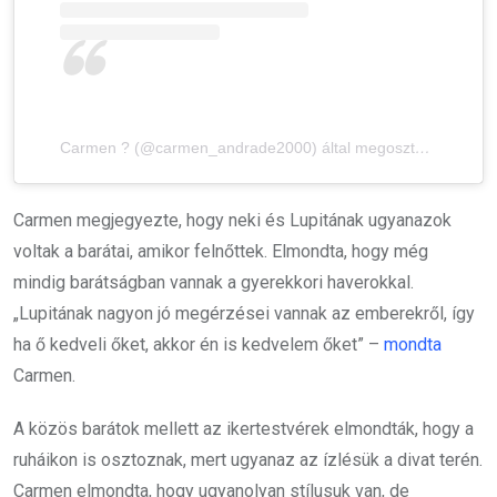
Carmen ? (@carmen_andrade2000) által megosztott bejegyzés
Carmen megjegyezte, hogy neki és Lupitának ugyanazok
voltak a barátai, amikor felnőttek. Elmondta, hogy még
mindig barátságban vannak a gyerekkori haverokkal.
„Lupitának nagyon jó megérzései vannak az emberekről, így
ha ő kedveli őket, akkor én is kedvelem őket” –
mondta
Carmen.
A közös barátok mellett az ikertestvérek elmondták, hogy a
ruháikon is osztoznak, mert ugyanaz az ízlésük a divat terén.
Carmen elmondta, hogy ugyanolyan stílusuk van, de