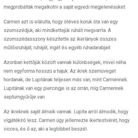
megpróbálták megalkotni a saját egyedi megjelenésüket.
Carmen azt is elárulta, hogy ötéves koruk óta van egy
szomszédjuk, aki mindkettejük ruháit megvarrta. A
szomszédasszony készítette az ikerlányok összes
műtősruháját, ruháját, ingét és egyéb ruhadarabjait.
Azonban kettőjük között vannak különbségek, mivel néha
nem egyforma hosszú a hajuk. Az ikrek szemüveget
hordanak, de Lupitának teljesen más van, mint Carmennek.
Lupitának van egy piercingje is az orrán, míg Carmennek
septumgyűrűje van.
Az ikreknek saját álmaik vannak. Lupita arról álmodik, hogy
vígjátékíró lesz. Carmen úgy jellemezte ikertestvérét, hogy
vicces, és ő az, aki a legtöbbet beszél.