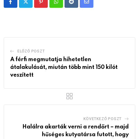
Pinterest
Whatsapp
Reddit
Share
via
Email
ELŐZŐ POSZT
A férfi megmutatja hihetetlen
átalakulását, miután több mint 150 kilót
veszített
KÖVETKEZŐ POSZT
Halálra akarták verni a rendőrt – majd
hűséges kutyatársa futott, hogy