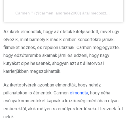
Carmen ? (@carmen_andrade2000) által megosztott bejegyzés
Az ikrek elmondták, hogy az életük kiteljesedett, mivel úgy
élvezik, mint bármelyik másik ember: koncertekre járnak,
filmeket néznek, és repülőn utaznak. Carmen megjegyezte,
hogy edzőterembe akarnak járni és edzeni, hogy nagy
kutyákat cipelhessenek, ahogyan azt az állatorvosi
karrierjükben megszokhatták.
Az ikertestvérek azonban elmondták, hogy nehéz
pillanatokon is átmentek. Carmen
elmondta
, hogy néha
csúnya kommenteket kapnak a közösségi médiában olyan
emberektől, akik mélyen személyes kérdéseket tesznek fel
nekik: