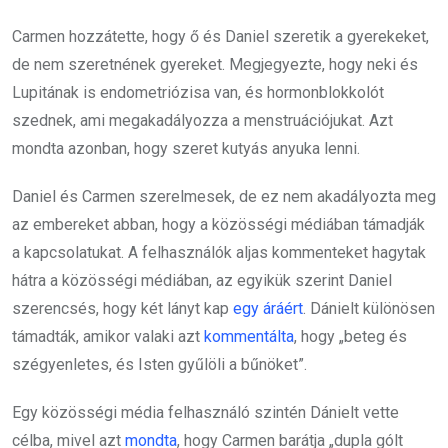
Carmen hozzátette, hogy ő és Daniel szeretik a gyerekeket,
de nem szeretnének gyereket. Megjegyezte, hogy neki és
Lupitának is endometriózisa van, és hormonblokkolót
szednek, ami megakadályozza a menstruációjukat. Azt
mondta azonban, hogy szeret kutyás anyuka lenni.
Daniel és Carmen szerelmesek, de ez nem akadályozta meg
az embereket abban, hogy a közösségi médiában támadják
a kapcsolatukat. A felhasználók aljas kommenteket hagytak
hátra a közösségi médiában, az egyikük szerint Daniel
szerencsés, hogy két lányt kap
egy áráért
. Dánielt különösen
támadták, amikor valaki azt
kommentálta
, hogy „beteg és
szégyenletes, és Isten gyűlöli a bűnöket”.
Egy közösségi média felhasználó szintén Dánielt vette
célba, mivel azt
mondta
, hogy Carmen barátja „dupla gólt