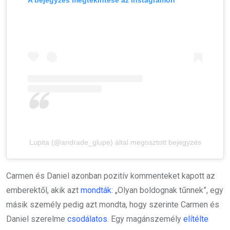
A bejegyzés megtekintése az Instagramon
Lupita (@andrade_glupe) által megosztott bejegyzés
Carmen és Daniel azonban pozitív kommenteket kapott az
emberektől, akik azt
mondták
: „Olyan boldognak tűnnek”, egy
másik személy pedig azt mondta, hogy szerinte Carmen és
Daniel szerelme
csodálatos
. Egy magánszemély
elítélte