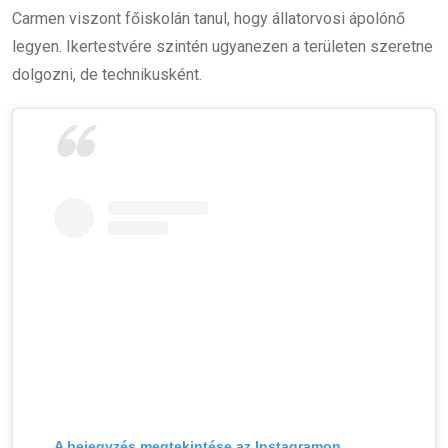
Carmen viszont főiskolán tanul, hogy állatorvosi ápolónő
legyen. Ikertestvére szintén ugyanezen a területen szeretne
dolgozni, de technikusként.
A bejegyzés megtekintése az Instagramon