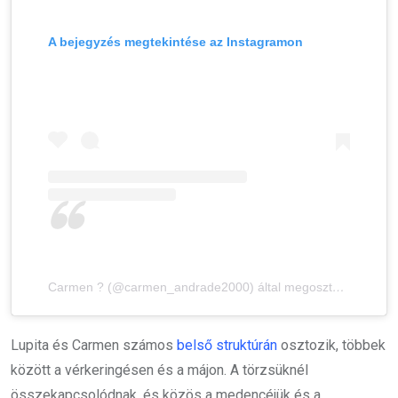
A bejegyzés megtekintése az Instagramon
Carmen ? (@carmen_andrade2000) által megosztott bejegyzés
Lupita és Carmen számos
belső struktúrán
osztozik, többek
között a vérkeringésen és a májon. A törzsüknél
összekapcsolódnak, és közös a medencéjük és a