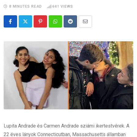
8 MINUTES READ
641
VIEWS
Pinterest
Whatsapp
Reddit
Share
via
Email
Lupita Andrade és Carmen Andrade sziámi ikertestvérek. A
22 éves lányok Connecticutban, Massachusetts államban