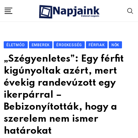
Skip
to
content
ÉLETMÓD
EMBEREK
ÉRDEKESSÉG
FÉRFIAK
NŐK
„Szégyenletes”: Egy férfit
kigúnyoltak azért, mert
évekig randevúzott egy
ikerpárral –
Bebizonyították, hogy a
szerelem nem ismer
határokat