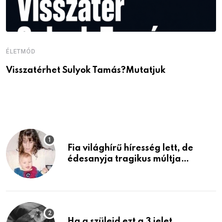
ÉLETMÓD
É
Visszatérhet Sulyok Tamás?Mutatjuk
J
p
Fia világhírű híresség lett, de
édesanyja tragikus múltja
rosszabb, mint azt el tudnád
képzelni
Ha a szüleid ezt a 3 jelet