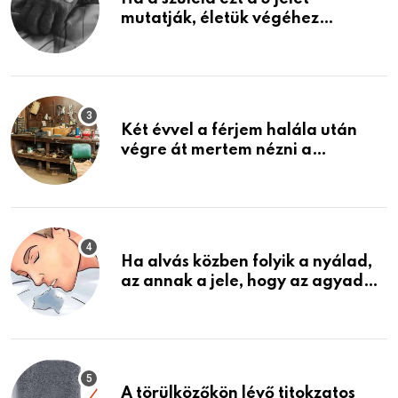
mutatják, életük végéhez
közeledhetnek. Készülj fel arra,
ami jön
Két évvel a férjem halála után
végre át mertem nézni a
garázsban lévő holmiját – amit
találtam, megváltoztatta az
életemet
Ha alvás közben folyik a nyálad,
az annak a jele, hogy az agyad…
A törülközőkön lévő titokzatos