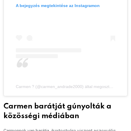
A bejegyzés megtekintése az Instagramon
Carmen ? (@carmen_andrade2000) által megosztott bejegyzés
Carmen barátját gúnyolták a
közösségi médiában
Carmennek van barátja, ikertestvére viszont aszexuális.