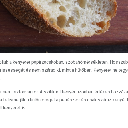
tároljuk a kenyeret papírzacskóban, szobahőmérsékleten. Hosszab
rissességét és nem szárad ki, mint a hűtőben. Kenyeret ne teg
.
ár nem biztonságos. A szikkadt kenyér azonban értékes hozzával
Ha felismerjük a különbséget a penészes és csak száraz kenyér 
 kenyeret is.