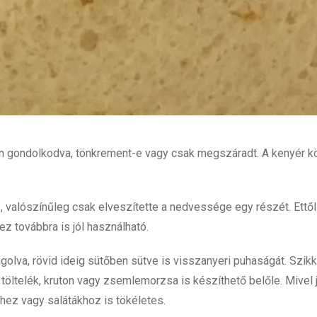
azon gondolkodva, tönkrement-e vagy csak megszáradt. A kenyér 
, valószínűleg csak elveszítette a nedvessége egy részét. Ettő
z továbbra is jól használható.
golva, rövid ideig sütőben sütve is visszanyeri puhaságát. Szik
 töltelék, kruton vagy zsemlemorzsa is készíthető belőle. Mivel 
khez vagy salátákhoz is tökéletes.