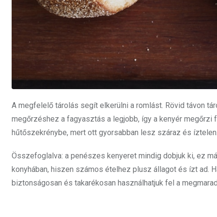
A megfelelő tárolás segít elkerülni a romlást. Rövid távon 
megőrzéshez a fagyasztás a legjobb, így a kenyér megőrzi f
hűtőszekrénybe, mert ott gyorsabban lesz száraz és íztelen
Összefoglalva: a penészes kenyeret mindig dobjuk ki, ez m
konyhában, hiszen számos ételhez plusz állagot és ízt ad. 
biztonságosan és takarékosan használhatjuk fel a megmaradt