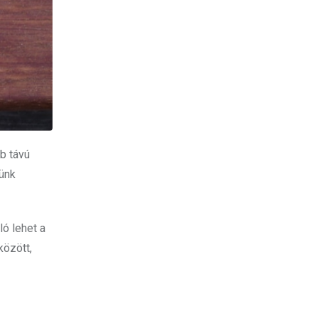
b távú
yünk
ó lehet a
között,