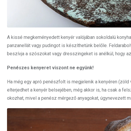
A kissé megkeményedett kenyér valójában sokoldalú konyhai
panzanellát vagy pudingot is készíthetünk belőle. Feldarabol
beszívja a szószokat vagy dresszingeket is anélkül, hogy a
Penészes kenyeret viszont ne együnk!
Ha még egy apró penészfolt is megjelenik a kenyéren (zöld 
elterjedhet a kenyér belsejében, még akkor is, ha csak a fel
okozhat, mivel a penész mérgező anyagokat, úgynevezett mik