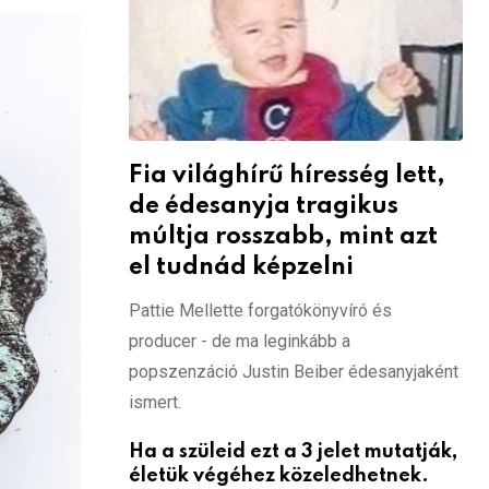
Fia világhírű híresség lett,
de édesanyja tragikus
múltja rosszabb, mint azt
el tudnád képzelni
Pattie Mellette forgatókönyvíró és
producer - de ma leginkább a
popszenzáció Justin Beiber édesanyjaként
ismert.
Ha a szüleid ezt a 3 jelet mutatják,
életük végéhez közeledhetnek.