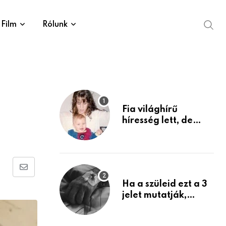
Film
Rólunk
Fia világhírű
híresség lett, de
édesanyja tragikus
múltja rosszabb,
mint azt el tudnád
képzelni
Share
Ha a szüleid ezt a 3
via
jelet mutatják,
Email
életük végéhez
közeledhetnek.