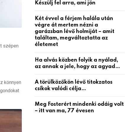
Készülj fel arra, ami jön
Két évvel a férjem halála után
végre át mertem nézni a
garázsban lévő holmiját – amit
találtam, megváltoztatta az
életemet
att szépen
Ha alvás közben folyik a nyálad,
az annak a jele, hogy az agyad…
A törülközőkön lévő titokzatos
sz könnyen
csíkok valódi célja…
i gondokat
Meg Fosterért mindenki odáig volt
– itt van ma, 77 évesen