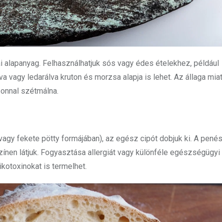
 alapanyag. Felhasználhatjuk sós vagy édes ételekhez, például
va vagy ledarálva kruton és morzsa alapja is lehet. Az állaga mi
zonnal szétmálna.
vagy fekete pötty formájában), az egész cipót dobjuk ki. A pené
színen látjuk. Fogyasztása allergiát vagy különféle egészségügy
otoxinokat is termelhet.