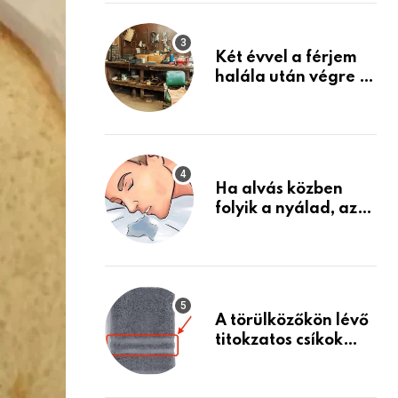
Készülj fel arra, ami
jön
Két évvel a férjem
halála után végre át
mertem nézni a
garázsban lévő
holmiját – amit
találtam,
megváltoztatta az
Ha alvás közben
életemet
folyik a nyálad, az
annak a jele, hogy
az agyad…
A törülközőkön lévő
titokzatos csíkok
valódi célja…