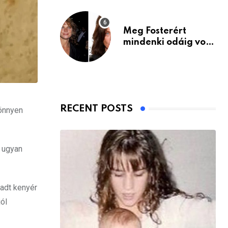
Meg Fosterért
mindenki odáig volt
– itt van ma, 77
évesen
RECENT POSTS
könnyen
l ugyan
kadt kenyér
jól