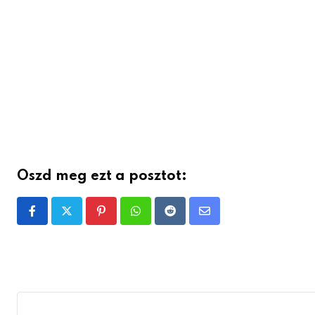
Oszd meg ezt a posztot:
Pinterest
Whatsapp
Reddit
Share
via
Email