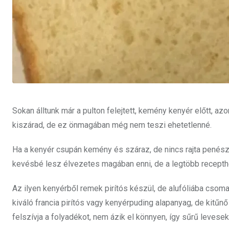
Sokan álltunk már a pulton felejtett, kemény kenyér előtt, 
kiszárad, de ez önmagában még nem teszi ehetetlenné.
Ha a kenyér csupán kemény és száraz, de nincs rajta penész
kevésbé lesz élvezetes magában enni, de a legtöbb recepthe
Az ilyen kenyérből remek pirítós készül, de alufóliába csoma
kiváló francia pirítós vagy kenyérpuding alapanyag, de kitűnő
felszívja a folyadékot, nem ázik el könnyen, így sűrű levese