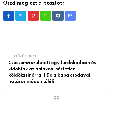
Oszd meg ezt a posztot:
Pinterest
Whatsapp
Reddit
Share
via
Email
ELŐZŐ POSZT
Csecsemő született egy fürdőkádban és
kidobták az ablakon, sértetlen
köldökzsinórral | De a baba csodával
határos módon túléli