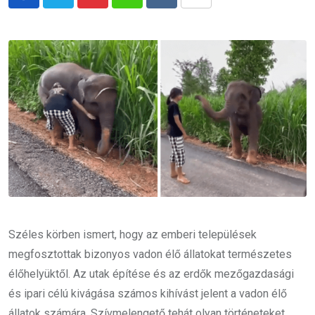
Pinterest
Whatsapp
Reddit
Share
via
Email
Széles körben ismert, hogy az emberi települések
megfosztottak bizonyos vadon élő állatokat természetes
élőhelyüktől. Az utak építése és az erdők mezőgazdasági
és ipari célú kivágása számos kihívást jelent a vadon élő
állatok számára. Szívmelengető tehát olyan történeteket