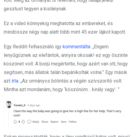
volt. Még az ormányát is felemeli, hogy hálája jeléül
gesztust tegyen a kislánynak.
Ez a videó könnyekig meghatotta az embereket, és
mindössze négy nap alatt több mint 45 ezer lájkot kapott.
Egy Reddit-felhasználó így
kommentálta
: „Engem
lenyűgöznek az elefántok, annyira okosak! ez egy őszinte
köszönet volt. A borjú megértette, hogy azért van ott, hogy
segítsen, más állatok talán bepánikoltak volna.” Egy másik
azt
írta
: „Az ormányos bólintás a végén szívszorító volt.
Mintha azt mondanám, hogy ‘köszönöm… király vagy’. ”
Sokan megosztották, hogy a lány rendkívül bátor volt, mivel