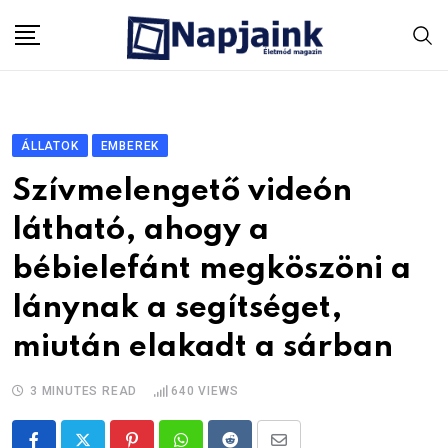
Skip
to
content
ÁLLATOK
EMBEREK
Szívmelengető videón
látható, ahogy a
bébielefánt megköszöni a
lánynak a segítséget,
miután elakadt a sárban
3 MINUTES READ
640
VIEWS