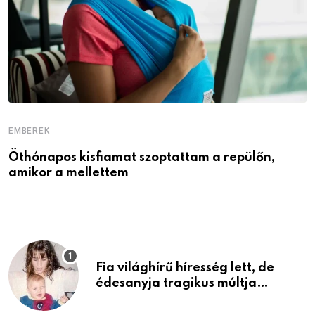
EMBEREK
E
Öthónapos kisfiamat szoptattam a repülőn,
M
amikor a mellettem
l
Fia világhírű híresség lett, de
édesanyja tragikus múltja
rosszabb, mint azt el tudnád
képzelni