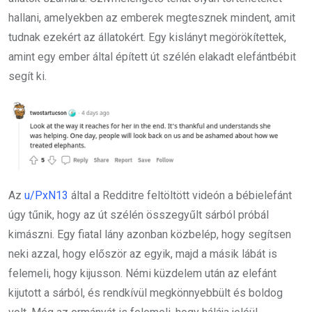
hallani, amelyekben az emberek megtesznek mindent, amit
tudnak ezekért az állatokért. Egy kislányt megörökítettek,
amint egy ember által épített út szélén elakadt elefántbébit
segít ki.
Az
u/PxN13
által a Redditre feltöltött videón a bébielefánt
úgy tűnik, hogy az út szélén összegyűlt sárból próbál
kimászni. Egy fiatal lány azonban közbelép, hogy segítsen
neki azzal, hogy először az egyik, majd a másik lábát is
felemeli, hogy kijusson. Némi küzdelem után az elefánt
kijutott a sárból, és rendkívül megkönnyebbült és boldog