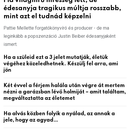
Fia világhírű híresség lett, de
édesanyja tragikus múltja rosszabb,
mint azt el tudnád képzelni
Pattie Mellette forgatókönyvíró és producer - de ma
leginkább a popszenzáció Justin Beiber édesanyjaként
ismert.
Ha a szüleid ezt a 3 jelet mutatják, életük
végéhez közeledhetnek. Készülj fel arra, ami
jön
Két évvel a férjem halála után végre át mertem
nézni a garázsban lévő holmiját – amit találtam,
megváltoztatta az életemet
Ha alvás közben folyik a nyálad, az annak a
jele, hogy az agyad…