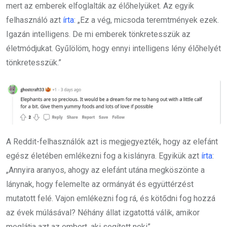
mert az emberek elfoglalták az élőhelyüket. Az egyik
felhasználó azt
írta
: „Ez a vég, micsoda teremtmények ezek.
Igazán intelligens. De mi emberek tönkretesszük az
életmódjukat. Gyűlölöm, hogy ennyi intelligens lény élőhelyét
tönkretesszük.”
A Reddit-felhasználók azt is megjegyezték, hogy az elefánt
egész életében emlékezni fog a kislányra. Egyikük azt
írta
:
„Annyira aranyos, ahogy az elefánt utána megköszönte a
lánynak, hogy felemelte az ormányát és együttérzést
mutatott felé. Vajon emlékezni fog rá, és kötődni fog hozzá
az évek múlásával? Néhány állat izgatottá válik, amikor
meglátja azt az embert, aki segített neki”.