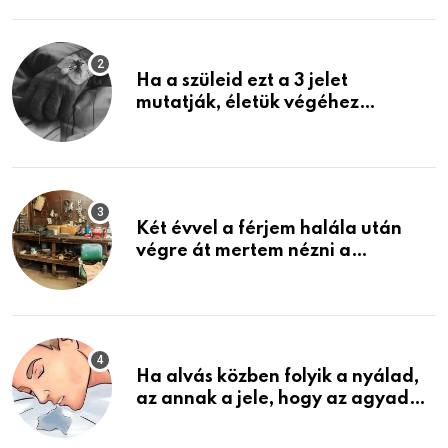
Ha a szüleid ezt a 3 jelet
mutatják, életük végéhez
közeledhetnek. Készülj fel arra,
ami jön
Két évvel a férjem halála után
végre át mertem nézni a
garázsban lévő holmiját – amit
találtam, megváltoztatta az
életemet
Ha alvás közben folyik a nyálad,
az annak a jele, hogy az agyad…