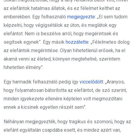
az elefántok hatalmas állatok, és ez félelmet kelthet az
emberekben. Egy felhasználó
megjegyezte
: „El sem tudom
képzelni, hogy végigsétálok az úton, és meglátok egy
elefántot. Nem is beszélve arról, hogy megérintsek és
segítsek egynek”. Egy másik
hozzátette
: „Félelmetes dolog
az elefántok megérintése. Olyan hihetetlenül erősek, ha el
akarná venni az életed, könnyen megtehetné, szerintem
hihetetlen élmény”.
Egy harmadik felhasználó pedig így
viccelődött
: „Aranyos,
hogy folyamatosan bátorította az elefántot, de szó szerint,
minden igyekezete ellenére képtelen volt megmozdítani
ennek a kicsinek egyetlen részét sem”.
Néhányan megjegyezték, hogy tragikus és szomorú, hogy az
elefánt egyáltalán csapdába esett, és mindez azért van,