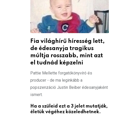
Fia világhírű híresség lett,
de édesanyja tragikus
múltja rosszabb, mint azt
el tudnád képzelni
Pattie Mellette forgatókönyvíró és
producer - de ma leginkább a
popszenzáció Justin Beiber édesanyjaként
ismert.
Ha a szüleid ezt a 3 jelet mutatják,
életük végéhez közeledhetnek.