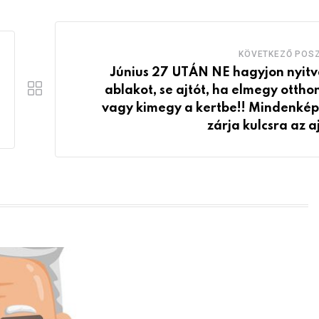
KÖVETKEZŐ POS
Június 27 UTÁN NE hagyjon nyitv
ablakot, se ajtót, ha elmegy otthon
vagy kimegy a kertbe!! Mindenké
zárja kulcsra az aj