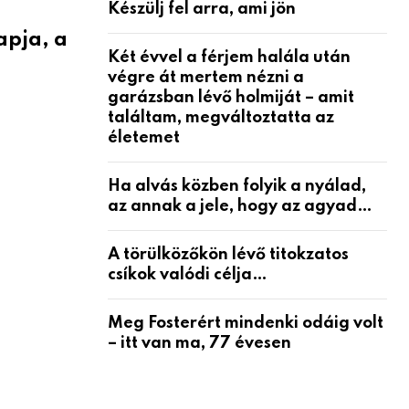
Készülj fel arra, ami jön
apja, a
Két évvel a férjem halála után
végre át mertem nézni a
garázsban lévő holmiját – amit
találtam, megváltoztatta az
életemet
Ha alvás közben folyik a nyálad,
az annak a jele, hogy az agyad…
A törülközőkön lévő titokzatos
csíkok valódi célja…
Meg Fosterért mindenki odáig volt
– itt van ma, 77 évesen