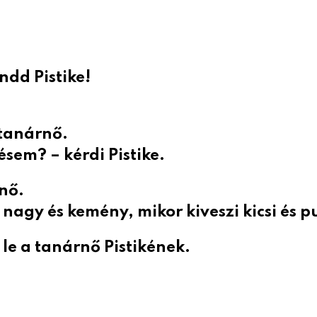
ndd Pistike!
 tanárnő.
sem? – kérdi Pistike.
nő.
 nagy és kemény, mikor kiveszi kicsi és 
le a tanárnő Pistikének.