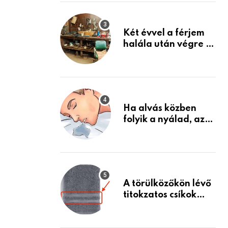
Készülj fel arra, ami
jön
Két évvel a férjem
halála után végre át
mertem nézni a
garázsban lévő
holmiját – amit
találtam,
megváltoztatta az
Ha alvás közben
életemet
folyik a nyálad, az
annak a jele, hogy
az agyad…
A törülközőkön lévő
titokzatos csíkok
valódi célja…