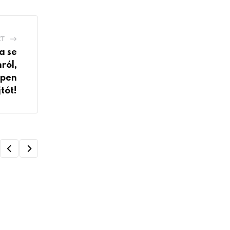
ZT
a se
ról,
ppen
tót!