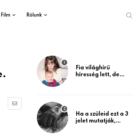
Film
Rólunk
Fia világhírű
e.
híresség lett, de
édesanyja tragikus
múltja rosszabb,
mint azt el tudnád
képzelni
Share
Ha a szüleid ezt a 3
via
jelet mutatják,
Email
életük végéhez
közeledhetnek.