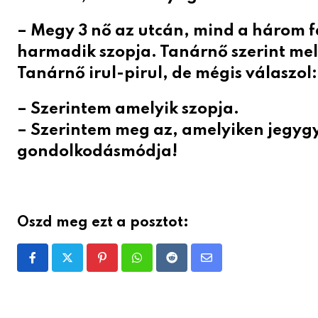
– Megy 3 nő az utcán, mind a három fa
harmadik szopja. Tanárnő szerint mely
Tanárnő irul-pirul, de mégis válaszol:
– Szerintem amelyik szopja.
– Szerintem meg az, amelyiken jegygy
gondolkodásmódja!
Oszd meg ezt a posztot:
Pinterest
Whatsapp
Reddit
Share
via
Email