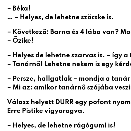
– Béka!
… – Helyes, de lehetne szöcske is.
– Következő: Barna és 4 lába van? Mo
– Õzike!
– Helyes de lehetne szarvas is. – így a
– Tanárnő! Lehetne nekem is egy kérdé
– Persze, hallgatlak – mondja a tanár
– Mi az: amikor tanárnő szájába veszi
Válasz helyett DURR egy pofont nyom 
Erre Pistike vigyorogva.
– Helyes, de lehetne rágógumi is!