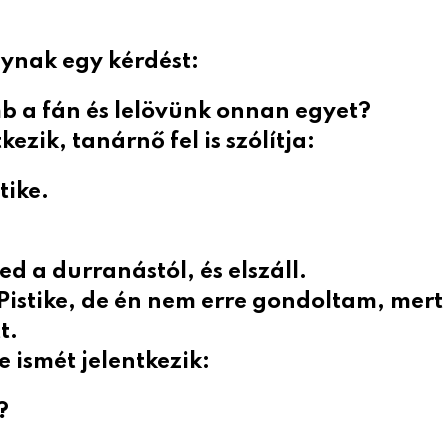
lynak egy kérdést:
mb a fán és lelövünk onnan egyet?
ezik, tanárnő fel is szólítja:
tike.
ed a durranástól, és elszáll.
istike, de én nem erre gondoltam, mert
t.
e ismét jelentkezik:
?