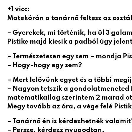
+1 vicc:
Matekórán a tanárnő feltesz az osztá
– Gyerekek, mi történik, ha ül 3 gala
Pistike majd kiesik a padból úgy jelentk
– Természetesen egy sem – mondja Pis
– Hogy-hogy egy sem?
– Mert lelövünk egyet és a többi megij
– Nagyon tetszik a gondolatmeneted P
matematikailag szerintem 2 marad ot
Megy tovább az óra, a vége felé Pistik
– Tanárnő én is kérdezhetnék valamit
– Persze, kérdezz nyugodtan.