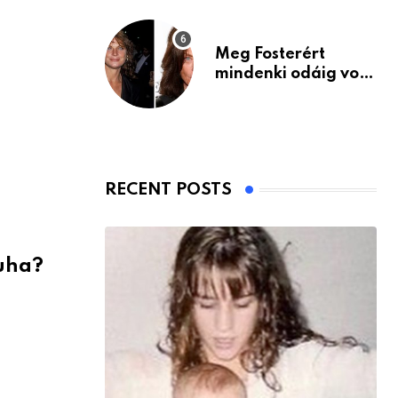
Meg Fosterért
mindenki odáig volt
– itt van ma, 77
évesen
RECENT POSTS
puha?