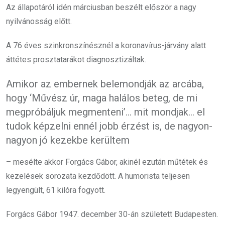
Az állapotáról idén márciusban beszélt először a nagy
nyilvánosság előtt.
A 76 éves szinkronszínésznél a koronavírus-járvány alatt
áttétes prosztatarákot diagnosztizáltak.
Amikor az embernek belemondják az arcába,
hogy ‘Művész úr, maga halálos beteg, de mi
megpróbáljuk megmenteni’… mit mondjak… el
tudok képzelni ennél jobb érzést is, de nagyon-
nagyon jó kezekbe kerültem
– mesélte akkor Forgács Gábor, akinél ezután műtétek és
kezelések sorozata kezdődött. A humorista teljesen
legyengült, 61 kilóra fogyott.
Forgács Gábor 1947. december 30-án született Budapesten.