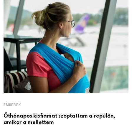
EMBEREK
E
Öthónapos kisfiamat szoptattam a repülőn,
M
amikor a mellettem
l