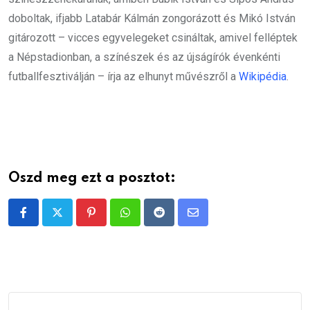
doboltak, ifjabb Latabár Kálmán zongorázott és Mikó István
gitározott – vicces egyvelegeket csináltak, amivel felléptek
a Népstadionban, a színészek és az újságírók évenkénti
futballfesztiválján – írja az elhunyt művészről a
Wikipédia
.
Oszd meg ezt a posztot:
Pinterest
Whatsapp
Reddit
Share
via
Email