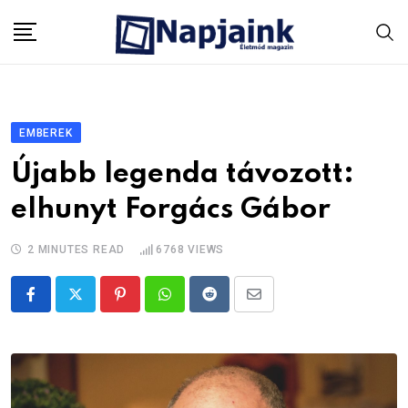
Skip
to
content
EMBEREK
Újabb legenda távozott:
elhunyt Forgács Gábor
2 MINUTES READ
6768
VIEWS
Pinterest
Whatsapp
Reddit
Share
via
Email