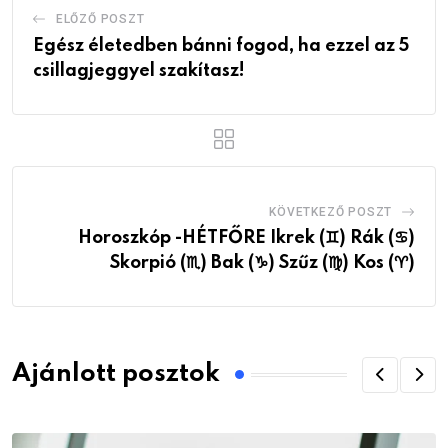
ELŐZŐ POSZT
Egész életedben bánni fogod, ha ezzel az 5
csillagjeggyel szakítasz!
KÖVETKEZŐ POSZT
Horoszkóp -HÉTFŐRE Ikrek (♊) Rák (♋)
Skorpió (♏) Bak (♑) Szűz (♍) Kos (♈)
Ajánlott posztok