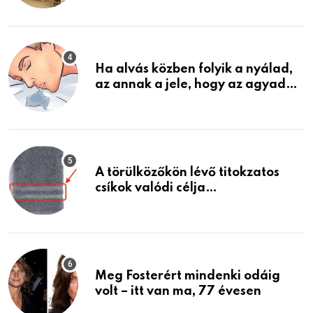
találtam, megváltoztatta az
életemet
Ha alvás közben folyik a nyálad,
az annak a jele, hogy az agyad…
A törülközőkön lévő titokzatos
csíkok valódi célja…
Meg Fosterért mindenki odáig
volt – itt van ma, 77 évesen