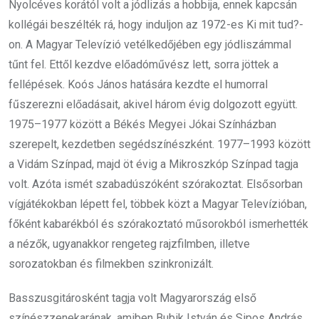
Nyolcéves korától volt a jódlizás a hobbija, ennek kapcsán
kollégái beszélték rá, hogy induljon az 1972-es Ki mit tud?-
on. A Magyar Televízió vetélkedőjében egy jódliszámmal
tűnt fel. Ettől kezdve előadóművész lett, sorra jöttek a
fellépések. Koós János hatására kezdte el humorral
fűszerezni előadásait, akivel három évig dolgozott együtt.
1975–1977 között a Békés Megyei Jókai Színházban
szerepelt, kezdetben segédszínészként. 1977–1993 között
a Vidám Színpad, majd öt évig a Mikroszkóp Színpad tagja
volt. Azóta ismét szabadúszóként szórakoztat. Elsősorban
vígjátékokban lépett fel, többek közt a Magyar Televízióban,
főként kabarékból és szórakoztató műsorokból ismerhették
a nézők, ugyanakkor rengeteg rajzfilmben, illetve
sorozatokban és filmekben szinkronizált.
Basszusgitárosként tagja volt Magyarország első
színészzenekarának, amiben Bubik István és Sipos András