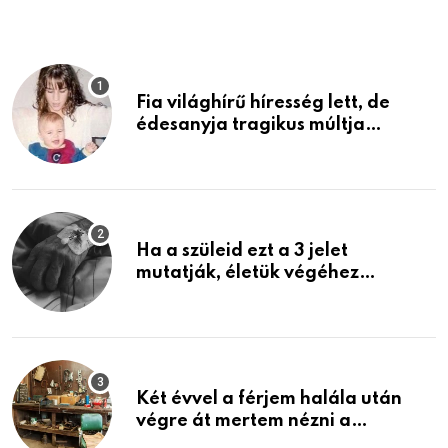
Fia világhírű híresség lett, de
édesanyja tragikus múltja
rosszabb, mint azt el tudnád
képzelni
Ha a szüleid ezt a 3 jelet
mutatják, életük végéhez
közeledhetnek. Készülj fel arra,
ami jön
Két évvel a férjem halála után
végre át mertem nézni a
garázsban lévő holmiját – amit