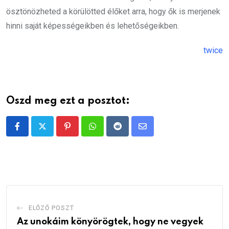
ösztönözheted a körülötted élőket arra, hogy ők is merjenek
hinni saját képességeikben és lehetőségeikben.
twice
Oszd meg ezt a posztot:
Pinterest
Whatsapp
Reddit
Share
via
Email
ELŐZŐ POSZT
Az unokáim könyörögtek, hogy ne vegyek