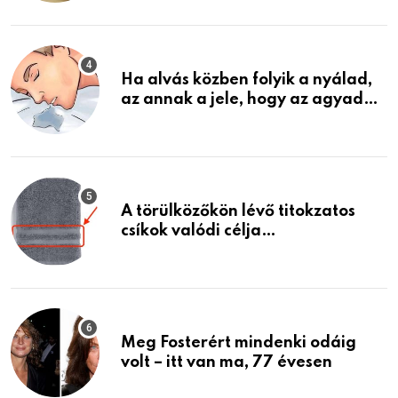
találtam, megváltoztatta az
életemet
Ha alvás közben folyik a nyálad,
az annak a jele, hogy az agyad…
A törülközőkön lévő titokzatos
csíkok valódi célja…
Meg Fosterért mindenki odáig
volt – itt van ma, 77 évesen