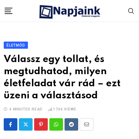
Skip
to
content
ÉLETMÓD
Válassz egy tollat, és
megtudhatod, milyen
életfeladat vár rád – ezt
üzeni a választásod
4 MINUTES READ
1746
VIEWS
Pinterest
Whatsapp
Reddit
Share
via