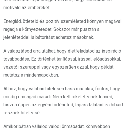
motiváld az embereket.
Energiád, ötleteid és pozitív szemléleted könnyen magával
ragadja a környezetedet. Sokszor már pusztán a
jelenléteddel is bátorítást adhatsz másoknak.
A választásod arra utalhat, hogy életfeladatod az inspiráció
továbbadása. Ez történhet tanítással, írással, előadásokkal,
vezetői szereppel vagy egyszerűen azzal, hogy példát
mutatsz a mindennapokban.
Ahhoz, hogy valóban hitelesen hass másokra, fontos, hogy
mindig önmagad maradj. Nem kell tökéletesnek lenned,
hiszen éppen az egyéni történeted, tapasztalataid és hibáid
tesznek hitelessé.
Amikor bátran vállalod valódi önmagadat, könnyebben