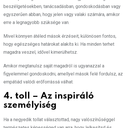
beszélgetésekben, tanácsadásban, gondoskodásban vagy
egyszerűen abban, hogy jelen vagy valaki számára, amikor
erre a legnagyobb szüksége van.
Mivel könnyen átéled mások érzéseit, különösen fontos,
hogy egészséges határokat alakíts ki. Ha minden terhet
magadra veszel, idővel kimerülhetsz.
Amikor megtanulsz saját magadról is ugyanazzal a
figyelemmel gondoskodni, amellyel mások felé fordulsz, az
empátiád valódi erőforrássá válhat.
4. toll – Az inspiráló
személyiség
Ha a negyedik tollat választottad, nagy valószínűséggel
természetes képességed van arra, hogy lelkesítsd és