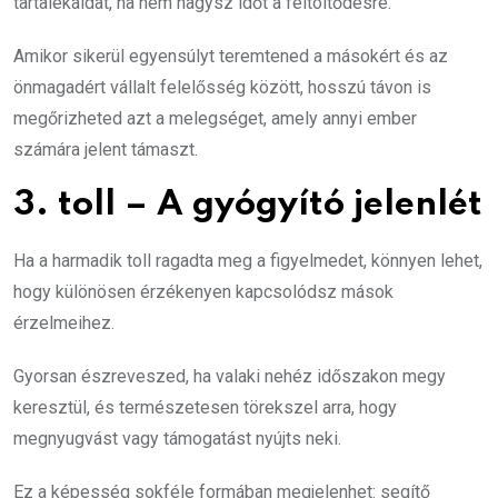
tartalékaidat, ha nem hagysz időt a feltöltődésre.
Amikor sikerül egyensúlyt teremtened a másokért és az
önmagadért vállalt felelősség között, hosszú távon is
megőrizheted azt a melegséget, amely annyi ember
számára jelent támaszt.
3. toll – A gyógyító jelenlét
Ha a harmadik toll ragadta meg a figyelmedet, könnyen lehet,
hogy különösen érzékenyen kapcsolódsz mások
érzelmeihez.
Gyorsan észreveszed, ha valaki nehéz időszakon megy
keresztül, és természetesen törekszel arra, hogy
megnyugvást vagy támogatást nyújts neki.
Ez a képesség sokféle formában megjelenhet: segítő