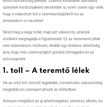
belső bölcsesség jelképe. Számos kultúrában spirituális
üzenetek hordozójaként tekintettek rá, ezért sokan úgy vélik,
hogy a választott toll a személyiségünkről és az
életutunkról is mesélhet.
Nézd meg a négy tollat, majd azt válaszd ki, amelyik
elsőként megragadja a figyelmedet. Ez az önismereti játék
nem tudományos módszer, inkább egy érdekes lehetőség
arra, hogy más szemszögből gondolj önmagadra és az
erősségeidre.
1. toll – A teremtő lélek
Ha az első toll vonzott leginkább, a kreativitás valószínűleg
meghatározó szerepet játszik az életedben.
Könnyen meglátod az új lehetőségeket, szeretsz alkotni, és