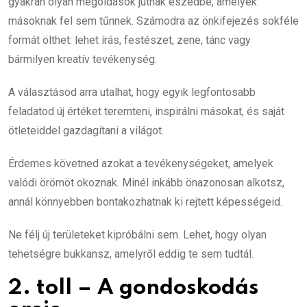
gyakran olyan megoldások jutnak eszedbe, amelyek
másoknak fel sem tűnnek. Számodra az önkifejezés sokféle
formát ölthet: lehet írás, festészet, zene, tánc vagy
bármilyen kreatív tevékenység.
A választásod arra utalhat, hogy egyik legfontosabb
feladatod új értéket teremteni, inspirálni másokat, és saját
ötleteiddel gazdagítani a világot.
Érdemes követned azokat a tevékenységeket, amelyek
valódi örömöt okoznak. Minél inkább önazonosan alkotsz,
annál könnyebben bontakozhatnak ki rejtett képességeid.
Ne félj új területeket kipróbálni sem. Lehet, hogy olyan
tehetségre bukkansz, amelyről eddig te sem tudtál.
2. toll – A gondoskodás