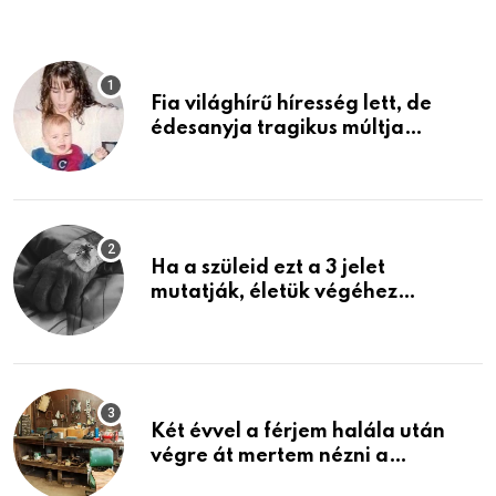
Fia világhírű híresség lett, de
édesanyja tragikus múltja
rosszabb, mint azt el tudnád
képzelni
Ha a szüleid ezt a 3 jelet
mutatják, életük végéhez
közeledhetnek. Készülj fel arra,
ami jön
Két évvel a férjem halála után
végre át mertem nézni a
garázsban lévő holmiját – amit