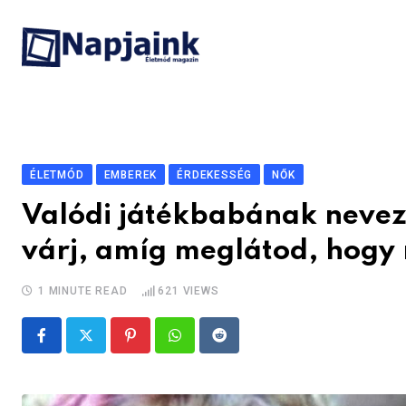
Skip
to
content
ÉLETMÓD
EMBEREK
ÉRDEKESSÉG
NŐK
Valódi játékbabának nevezt
várj, amíg meglátod, hogy 
1 MINUTE READ
621
VIEWS
Pinterest
Whatsapp
Reddit