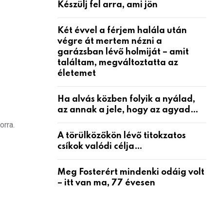
Készülj fel arra, ami jön
Két évvel a férjem halála után
végre át mertem nézni a
garázsban lévő holmiját – amit
találtam, megváltoztatta az
életemet
Ha alvás közben folyik a nyálad,
az annak a jele, hogy az agyad…
orra.
A törülközőkön lévő titokzatos
csíkok valódi célja…
Meg Fosterért mindenki odáig volt
– itt van ma, 77 évesen