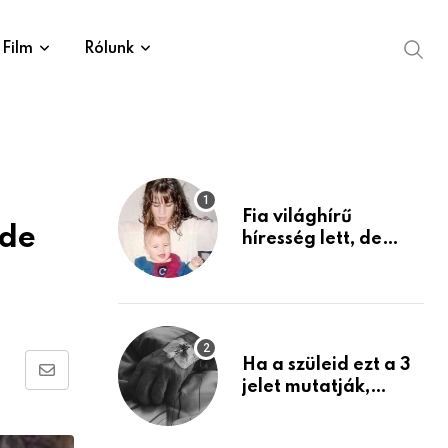
Film
Rólunk
Fia világhírű
 de
híresség lett, de
édesanyja tragikus
múltja rosszabb,
mint azt el tudnád
képzelni
Ha a szüleid ezt a 3
Share
jelet mutatják,
életük végéhez
via
közeledhetnek.
Email