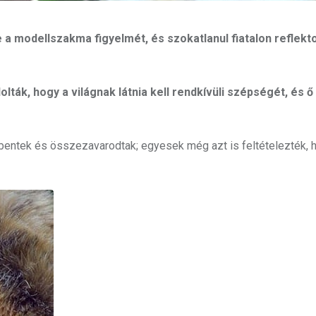
 a modellszakma figyelmét, és szokatlanul fiatalon reflek
ták, hogy a világnak látnia kell rendkívüli szépségét, és ő
bbentek és összezavarodtak; egyesek még azt is feltételezték, 