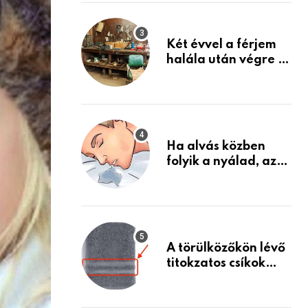
Készülj fel arra, ami
jön
Két évvel a férjem
halála után végre át
mertem nézni a
garázsban lévő
holmiját – amit
találtam,
megváltoztatta az
Ha alvás közben
életemet
folyik a nyálad, az
annak a jele, hogy
az agyad…
A törülközőkön lévő
titokzatos csíkok
valódi célja…