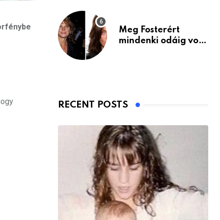
torfénybe
Meg Fosterért
mindenki odáig volt
– itt van ma, 77
évesen
hogy
RECENT POSTS