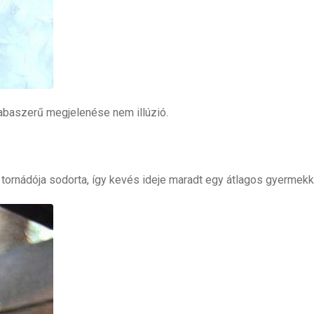
babaszerű megjelenése nem illúzió.
 tornádója sodorta, így kevés ideje maradt egy átlagos gyermekk