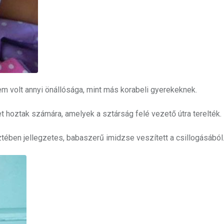
nem volt annyi önállósága, mint más korabeli gyerekeknek.
et hoztak számára, amelyek a sztárság felé vezető útra terelték.
ztében jellegzetes, babaszerű imidzse veszített a csillogásából