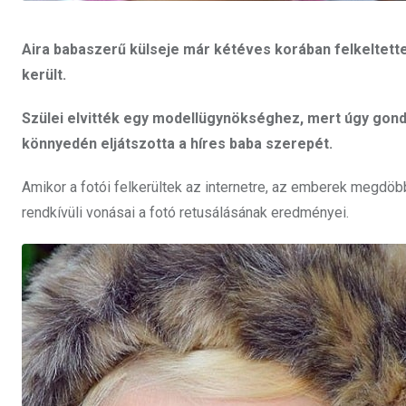
Aira babaszerű külseje már kétéves korában felkeltette
került.
Szülei elvitték egy modellügynökséghez, mert úgy gondol
könnyedén eljátszotta a híres baba szerepét.
Amikor a fotói felkerültek az internetre, az emberek megdö
rendkívüli vonásai a fotó retusálásának eredményei.