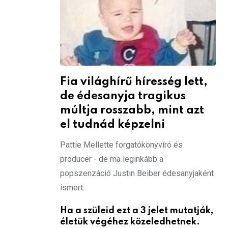
Fia világhírű híresség lett,
de édesanyja tragikus
múltja rosszabb, mint azt
el tudnád képzelni
Pattie Mellette forgatókönyvíró és
producer - de ma leginkább a
popszenzáció Justin Beiber édesanyjaként
ismert.
Ha a szüleid ezt a 3 jelet mutatják,
életük végéhez közeledhetnek.