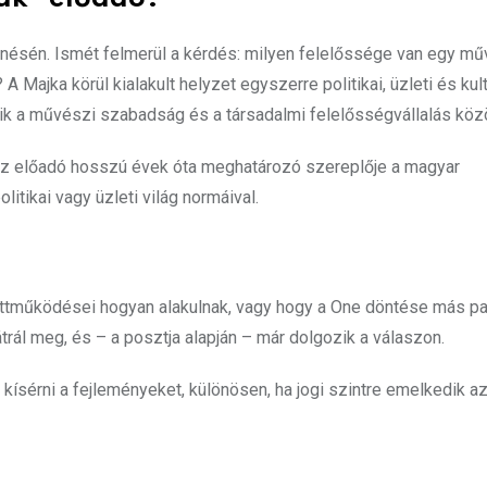
nésén. Ismét felmerül a kérdés: milyen felelőssége van egy m
Majka körül kialakult helyzet egyszerre politikai, üzleti és kult
zódik a művészi szabadság és a társadalmi felelősségvállalás közö
az előadó hosszú évek óta meghatározó szereplője a magyar
tikai vagy üzleti világ normáival.
ttműködései hogyan alakulnak, vagy hogy a One döntése más pa
trál meg, és – a posztja alapján – már dolgozik a válaszon.
sérni a fejleményeket, különösen, ha jogi szintre emelkedik az