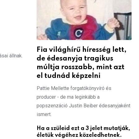
Fia világhírű híresség lett,
sai állnak.
de édesanyja tragikus
múltja rosszabb, mint azt
el tudnád képzelni
Pattie Mellette forgatókönyvíró és
producer - de ma leginkább a
popszenzáció Justin Beiber édesanyjaként
ismert.
Ha a szüleid ezt a 3 jelet mutatják,
életük végéhez közeledhetnek.