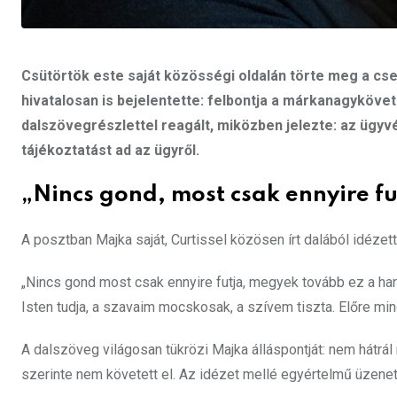
Csütörtök este saját közösségi oldalán törte meg a cs
hivatalosan is bejelentette: felbontja a márkanagyköve
dalszövegrészlettel reagált, miközben jelezte: az ügy
tájékoztatást ad az ügyről.
„Nincs gond, most csak ennyire f
A posztban Majka saját, Curtissel közösen írt dalából idézett
„Nincs gond most csak ennyire futja, megyek tovább ez a harcos
Isten tudja, a szavaim mocskosak, a szívem tiszta. Előre 
A dalszöveg világosan tükrözi Majka álláspontját: nem hátrál
szerinte nem követett el. Az idézet mellé egyértelmű üzenetet