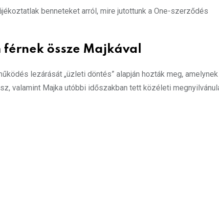
jékoztatlak benneteket arról, mire jutottunk a One-szerződés
 férnek össze Majkával
ködés lezárását „üzleti döntés” alapján hozták meg, amelynek
z, valamint Majka utóbbi időszakban tett közéleti megnyilvánulá