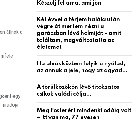
Készülj fel arra, ami jön
Két évvel a férjem halála után
végre át mertem nézni a
n állnak a
garázsban lévő holmiját – amit
találtam, megváltoztatta az
életemet
miféle
Ha alvás közben folyik a nyálad,
az annak a jele, hogy az agyad…
A törülközőkön lévő titokzatos
csíkok valódi célja…
egként egy
 híradója
Meg Fosterért mindenki odáig volt
– itt van ma, 77 évesen