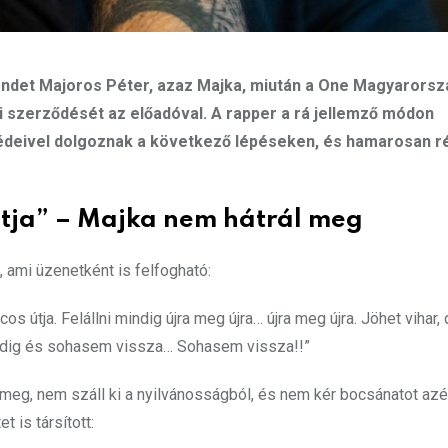
endet Majoros Péter, azaz Majka, miután a One Magyarorsz
ti szerződését az előadóval. A rapper a rá jellemző módon
védeivel dolgoznak a következő lépéseken, és hamarosan r
utja” – Majka nem hátrál meg
, ami üzenetként is felfogható:
 útja. Felállni mindig újra meg újra… újra meg újra. Jöhet vihar,
mindig és sohasem vissza… Sohasem vissza!!”
 meg, nem száll ki a nyilvánosságból, és nem kér bocsánatot azér
 is társított: