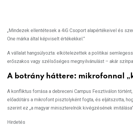
„Mindezek ellentétesek a 4iG Csoport alapértékeivel és sze
One márka által képviselt értékekkel.”
A vállalat hangsúlyozta: elkötelezettek a politikai semleg
erőszakos vagy szélsőséges megnyilvánulást – akár színp
A botrány háttere: mikrofonnal „
A konfliktus forrása a debreceni Campus Fesztiválon történt
előadótárs a mikrofont pisztolyként fogta, és eljátszotta, hog
szerint ez „a magyar miniszterelnök kivégzésének imitálása” 
Hirdetés