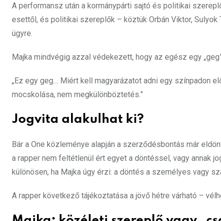
A performansz után a kormánypárti sajtó és politikai szereplő
esettől, és politikai szereplők – köztük Orbán Viktor, Sulyok
ügyre.
Majka mindvégig azzal védekezett, hogy az egész egy „geg” 
„Ez egy geg… Miért kell magyarázatot adni egy színpadon 
mocskolása, nem megkülönböztetés.”
Jogvita alakulhat ki?
Bár a One közleménye alapján a szerződésbontás már eldöntöt
a rapper nem feltétlenül ért egyet a döntéssel, vagy annak jog
különösen, ha Majka úgy érzi: a döntés a személyes vagy sz
A rapper következő tájékoztatása a jövő hétre várható – vél
Majka: közéleti szereplő vagy „c