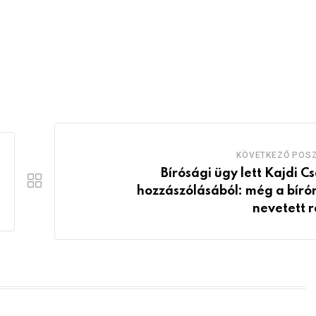
KÖVETKEZŐ POS
Bírósági ügy lett Kajdi C
hozzászólásából: még a bírón
nevetett r