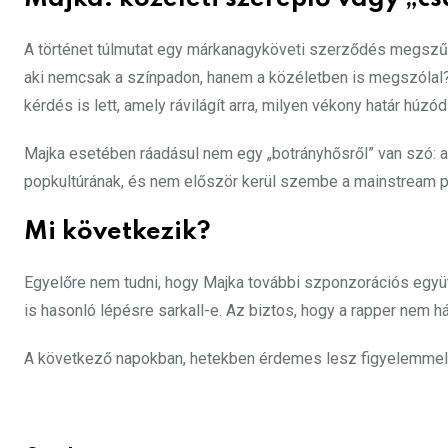
A történet túlmutat egy márkanagyköveti szerződés megszű
aki nemcsak a színpadon, hanem a közéletben is megszólal? A 
kérdés is lett, amely rávilágít arra, milyen vékony határ hú
Majka esetében ráadásul nem egy „botrányhősről” van szó: 
popkultúrának, és nem először kerül szembe a mainstream poli
Mi következik?
Egyelőre nem tudni, hogy Majka további szponzorációs együ
is hasonló lépésre sarkall-e. Az biztos, hogy a rapper nem há
A következő napokban, hetekben érdemes lesz figyelemmel kí