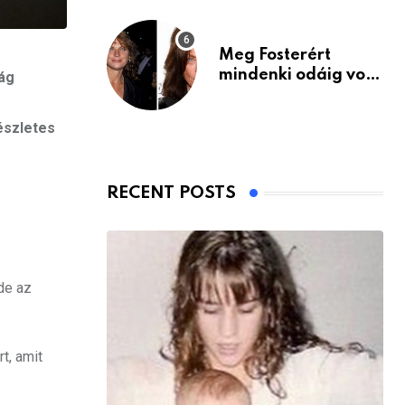
Meg Fosterért
mindenki odáig volt
ág
– itt van ma, 77
évesen
észletes
RECENT POSTS
 de az
t, amit