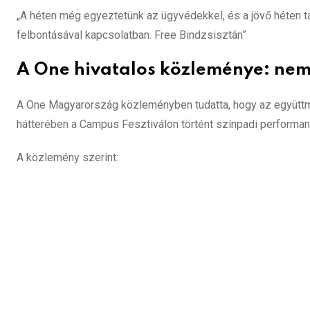
„A héten még egyeztetünk az ügyvédekkel, és a jövő héten tá
felbontásával kapcsolatban. Free Bindzsisztán”
A One hivatalos közleménye: nem
A One Magyarország közleményben tudatta, hogy az együttmű
hátterében a Campus Fesztiválon történt színpadi performans
A közlemény szerint: