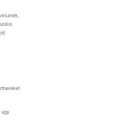
űvésznek,
urális
tt.
rtnereket
 ügy.