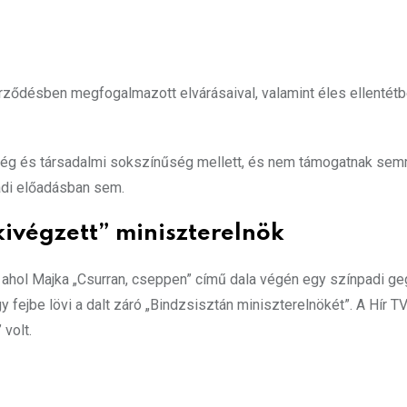
rződésben megfogalmazott elvárásaival, valamint éles ellentétbe
esség és társadalmi sokszínűség mellett, és nem támogatnak sem
adi előadásban sem.
kivégzett” miniszterelnök
, ahol Majka „Csurran, cseppen” című dala végén egy színpadi g
y fejbe lövi a dalt záró „Bindzsisztán miniszterelnökét”. A Hír TV
volt.