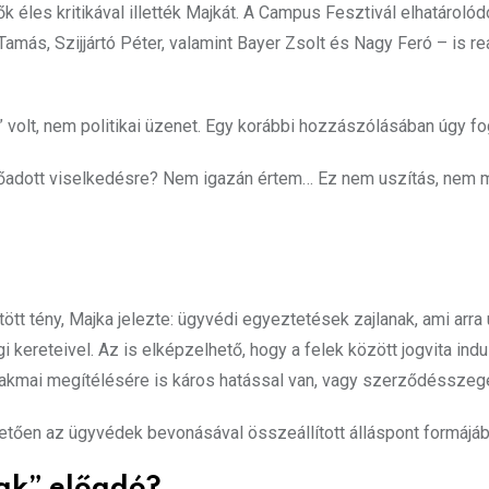
k éles kritikával illették Majkát. A Campus Fesztivál elhatárolód
 Tamás, Szijjártó Péter, valamint Bayer Zsolt és Nagy Feró – is re
volt, nem politikai üzenet. Egy korábbi hozzászólásában úgy fo
előadott viselkedésre? Nem igazán értem… Ez nem uszítás, nem
t tény, Majka jelezte: ügyvédi egyeztetések zajlanak, ami arra 
i kereteivel. Az is elképzelhető, hogy a felek között jogvita indul
akmai megítélésére is káros hatással van, vagy szerződésszegé
hetően az ügyvédek bevonásával összeállított álláspont formájáb
sak” előadó?