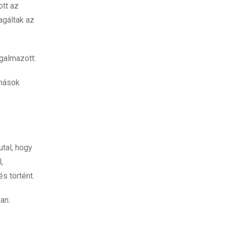
ott az
agáltak az
galmazott:
 mások
utal, hogy
,
s történt.
an.