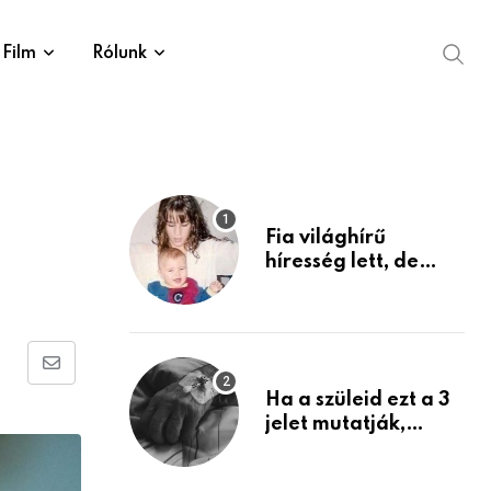
Film
Rólunk
Fia világhírű
híresség lett, de
édesanyja tragikus
múltja rosszabb,
mint azt el tudnád
képzelni
Share
Ha a szüleid ezt a 3
via
jelet mutatják,
Email
életük végéhez
közeledhetnek.