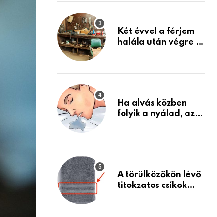
Készülj fel arra, ami
jön
Két évvel a férjem
halála után végre át
mertem nézni a
garázsban lévő
holmiját – amit
találtam,
megváltoztatta az
Ha alvás közben
életemet
folyik a nyálad, az
annak a jele, hogy
az agyad…
A törülközőkön lévő
titokzatos csíkok
valódi célja…