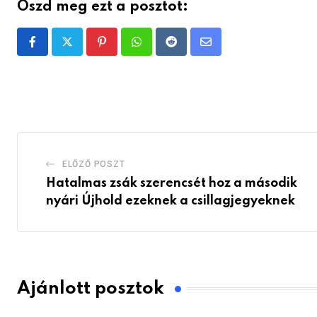
Oszd meg ezt a posztot:
Pinterest
Whatsapp
Reddit
Share
via
Email
ELŐZŐ POSZT
Hatalmas zsák szerencsét hoz a második
nyári Újhold ezeknek a csillagjegyeknek
Ajánlott posztok