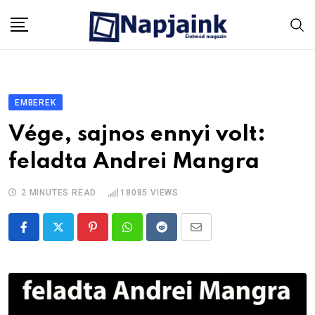
Skip
to
content
EMBEREK
Vége, sajnos ennyi volt:
feladta Andrei Mangra
2 MINUTES READ
18085
VIEWS
Pinterest
Whatsapp
Reddit
Share
via
Email