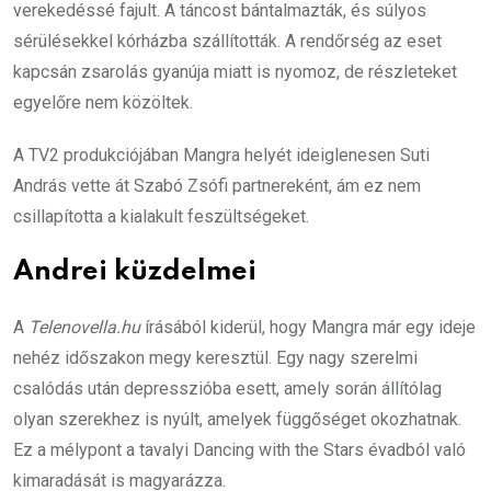
verekedéssé fajult. A táncost bántalmazták, és súlyos
sérülésekkel kórházba szállították. A rendőrség az eset
kapcsán zsarolás gyanúja miatt is nyomoz, de részleteket
egyelőre nem közöltek.
A TV2 produkciójában Mangra helyét ideiglenesen Suti
András vette át Szabó Zsófi partnereként, ám ez nem
csillapította a kialakult feszültségeket.
Andrei küzdelmei
A
Telenovella.hu
írásából kiderül, hogy Mangra már egy ideje
nehéz időszakon megy keresztül. Egy nagy szerelmi
csalódás után depresszióba esett, amely során állítólag
olyan szerekhez is nyúlt, amelyek függőséget okozhatnak.
Ez a mélypont a tavalyi Dancing with the Stars évadból való
kimaradását is magyarázza.