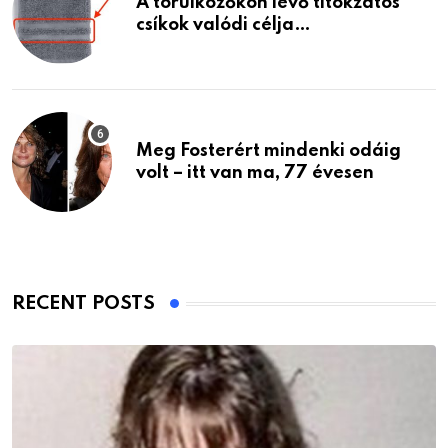
A törülközőkön lévő titokzatos
csíkok valódi célja…
Meg Fosterért mindenki odáig
volt – itt van ma, 77 évesen
RECENT POSTS