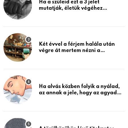
Ha a szüleid ezt a 3 jelet
mutatják, életük végéhez
közeledhetnek. Készülj fel arra,
ami jön
Két évvel a férjem halála után
végre át mertem nézni a
garázsban lévő holmiját – amit
találtam, megváltoztatta az
életemet
Ha alvás közben folyik a nyálad,
az annak a jele, hogy az agyad…