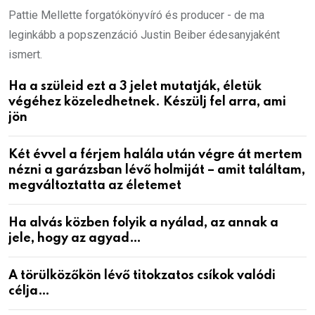
Pattie Mellette forgatókönyvíró és producer - de ma
leginkább a popszenzáció Justin Beiber édesanyjaként
ismert.
Ha a szüleid ezt a 3 jelet mutatják, életük
végéhez közeledhetnek. Készülj fel arra, ami
jön
Két évvel a férjem halála után végre át mertem
nézni a garázsban lévő holmiját – amit találtam,
megváltoztatta az életemet
Ha alvás közben folyik a nyálad, az annak a
jele, hogy az agyad…
A törülközőkön lévő titokzatos csíkok valódi
célja…