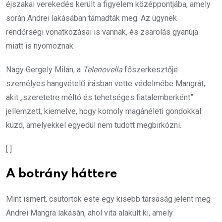
éjszakai verekedés került a figyelem középpontjába, amely
során Andrei lakásában támadták meg. Az ügynek
rendőrségi vonatkozásai is vannak, és zsarolás gyanúja
miatt is nyomoznak.
Nagy Gergely Milán, a
Telenovella
főszerkesztője
személyes hangvételű írásban vette védelmébe Mangrát,
akit „szeretetre méltó és tehetséges fiatalemberként”
jellemzett, kiemelve, hogy komoly magánéleti gondokkal
küzd, amelyekkel egyedül nem tudott megbirkózni.
[ ]
A botrány háttere
Mint ismert, csütörtök este egy kisebb társaság jelent meg
Andrei Mangra lakásán, ahol vita alakult ki, amely