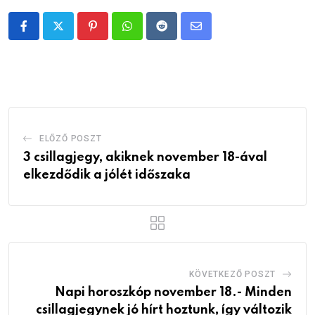
Pinterest
Whatsapp
Reddit
Share
via
Email
ELŐZŐ POSZT
3 csillagjegy, akiknek november 18-ával
elkezdődik a jólét időszaka
KÖVETKEZŐ POSZT
Napi horoszkóp november 18.- Minden
csillagjegynek jó hírt hoztunk, így változik