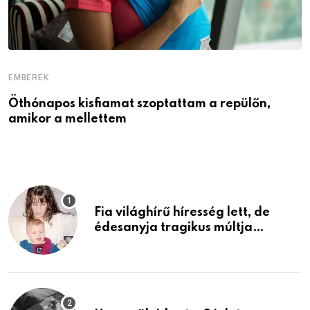
EMBEREK
E
Öthónapos kisfiamat szoptattam a repülőn,
M
amikor a mellettem
l
Fia világhírű híresség lett, de
édesanyja tragikus múltja
rosszabb, mint azt el tudnád
képzelni