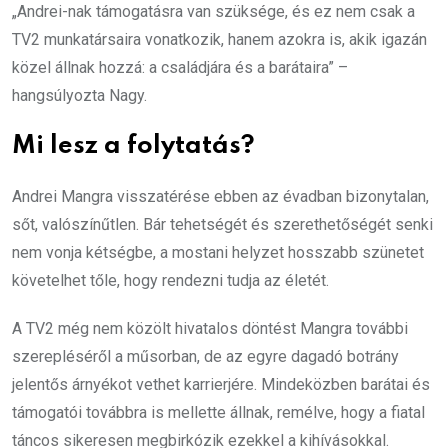
„Andrei-nak támogatásra van szüksége, és ez nem csak a
TV2 munkatársaira vonatkozik, hanem azokra is, akik igazán
közel állnak hozzá: a családjára és a barátaira” –
hangsúlyozta Nagy.
Mi lesz a folytatás?
Andrei Mangra visszatérése ebben az évadban bizonytalan,
sőt, valószínűtlen. Bár tehetségét és szerethetőségét senki
nem vonja kétségbe, a mostani helyzet hosszabb szünetet
követelhet tőle, hogy rendezni tudja az életét.
A TV2 még nem közölt hivatalos döntést Mangra további
szerepléséről a műsorban, de az egyre dagadó botrány
jelentős árnyékot vethet karrierjére. Mindeközben barátai és
támogatói továbbra is mellette állnak, remélve, hogy a fiatal
táncos sikeresen megbirkózik ezekkel a kihívásokkal.