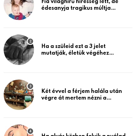
Fia világhírű híresség lett, de
édesanyja tragikus múltja
rosszabb, mint azt el tudnád
képzelni
Ha a szüleid ezt a 3 jelet
mutatják, életük végéhez
közeledhetnek. Készülj fel arra,
ami jön
Két évvel a férjem halála után
végre át mertem nézni a
garázsban lévő holmiját – amit
találtam, megváltoztatta az
életemet