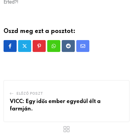
Érted?!
Oszd meg ezt a posztot:
Pinterest
Whatsapp
Reddit
Share
via
Email
ELŐZŐ POSZT
VICC: Egy idős ember egyedül élt a
farmján.