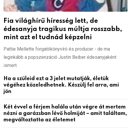
Fia világhírű híresség lett, de
édesanyja tragikus múltja rosszabb,
mint azt el tudnád képzelni
Pattie Mellette forgatókönyvíró és producer - de ma
leginkább a popszenzáció Justin Beiber édesanyjaként
ismert.
Ha a szüleid ezt a 3 jelet mutatják, életük
végéhez közeledhetnek. Készülj fel arra, ami
jön
Két évvel a férjem halála után végre át mertem
nézni a garázsban lévő holmiját – amit találtam,
megváltoztatta az életemet