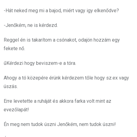
-Hát neked meg mi a bajod, miért vagy igy elkenődve?
-Jenőkém, ne is kérdezd.
Reggel én is takarítom a csónakot, odajön hozzám egy
fekete nő.
űKérdezi hogy beviszem-e a tóra.
Ahogy a tó közepére érünk kérdezem tőle hogy sz.ex vagy
úszás.
Erre levetette a ruháját és akkora farka volt mint az
evezőlapát!
Én meg nem tudok úszni Jenőkém, nem tudok úszni!