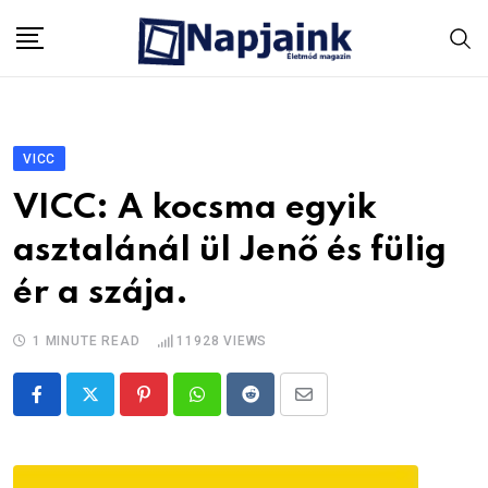
Skip
to
content
VICC
VICC: A kocsma egyik
asztalánál ül Jenő és fülig
ér a szája.
1 MINUTE READ
11928
VIEWS
Pinterest
Whatsapp
Reddit
Share
via
Email