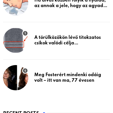
Ha alvás közben folyik a nyálad,
az annak a jele, hogy az agyad…
A törülközőkön lévő titokzatos
csíkok valódi célja…
Meg Fosterért mindenki odáig
volt – itt van ma, 77 évesen