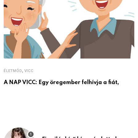
V
V
,
ÉLETMÓD
VICC
A NAP VICC: Egy öregember felhívja a fiát,