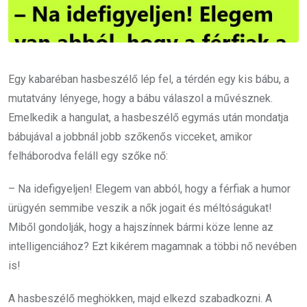
Egy kabaréban hasbeszélő lép fel, a térdén egy kis bábu, a
mutatvány lényege, hogy a bábu válaszol a művésznek.
Emelkedik a hangulat, a hasbeszélő egymás után mondatja
bábujával a jobbnál jobb szőkenős vicceket, amikor
felháborodva feláll egy szőke nő:
– Na idefigyeljen! Elegem van abból, hogy a férfiak a humor
ürügyén semmibe veszik a nők jogait és méltóságukat!
Miből gondolják, hogy a hajszínnek bármi köze lenne az
intelligenciához? Ezt kikérem magamnak a többi nő nevében
is!
A hasbeszélő meghökken, majd elkezd szabadkozni. A