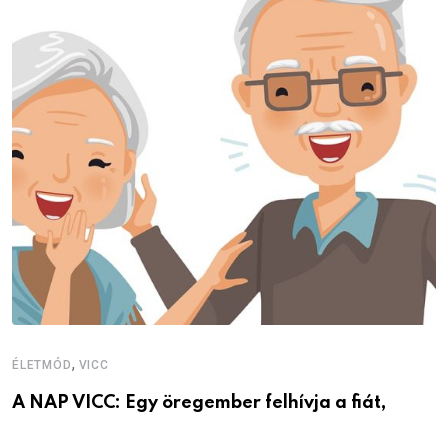
V
V
,
ÉLETMÓD
VICC
A NAP VICC: Egy öregember felhívja a fiát,