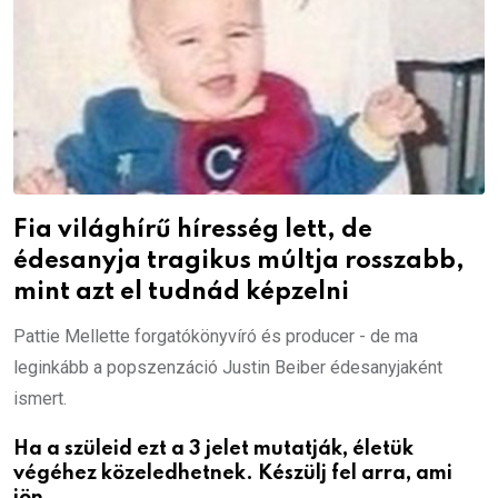
Fia világhírű híresség lett, de
édesanyja tragikus múltja rosszabb,
mint azt el tudnád képzelni
Pattie Mellette forgatókönyvíró és producer - de ma
leginkább a popszenzáció Justin Beiber édesanyjaként
ismert.
Ha a szüleid ezt a 3 jelet mutatják, életük
végéhez közeledhetnek. Készülj fel arra, ami
jön