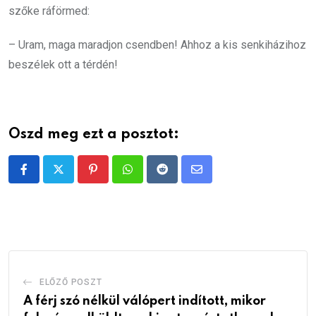
szőke ráförmed:
– Uram, maga maradjon csendben! Ahhoz a kis senkiházihoz
beszélek ott a térdén!
Oszd meg ezt a posztot:
Pinterest
Whatsapp
Reddit
Share
via
Email
ELŐZŐ POSZT
A férj szó nélkül válópert indított, mikor