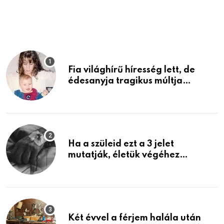
Fia világhírű híresség lett, de
édesanyja tragikus múltja
rosszabb, mint azt el tudnád
képzelni
Ha a szüleid ezt a 3 jelet
mutatják, életük végéhez
közeledhetnek. Készülj fel arra,
ami jön
Két évvel a férjem halála után