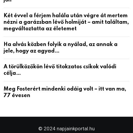
Két évvel a férjem halála után végre át mertem
nézni a garázsban lévő holmiját – amit találtam,
megváltoztatta az életemet
Ha alvás közben folyik a nyálad, az annak a
jele, hogy az agyad…
A törülközőkön lévő titokzatos csíkok valódi
célja…
Meg Fosterért mindenki odáig volt – itt van ma,
77 évesen
© 2024 napjainkportal.hu