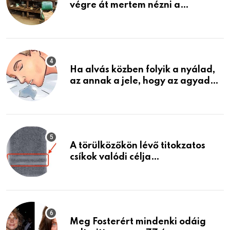
végre át mertem nézni a
garázsban lévő holmiját – amit
találtam, megváltoztatta az
életemet
Ha alvás közben folyik a nyálad,
az annak a jele, hogy az agyad…
A törülközőkön lévő titokzatos
csíkok valódi célja…
Meg Fosterért mindenki odáig