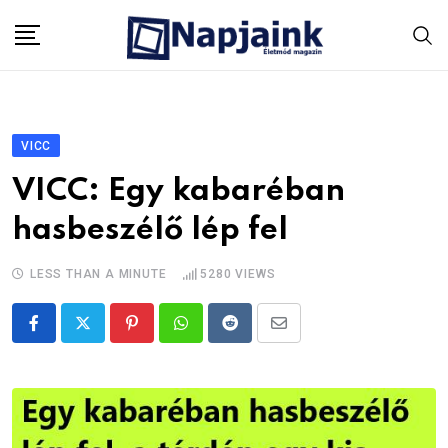
Skip
to
content
VICC
VICC: Egy kabaréban
hasbeszélő lép fel
LESS THAN A MINUTE
5280
VIEWS
Pinterest
Whatsapp
Reddit
Share
via
Email