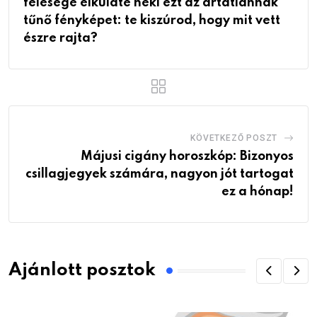
felesége elküldte neki ezt az ártatlannak
tűnő fényképet: te kiszúrod, hogy mit vett
észre rajta?
KÖVETKEZŐ POSZT
Májusi cigány horoszkóp: Bizonyos
csillagjegyek számára, nagyon jót tartogat
ez a hónap!
Ajánlott posztok