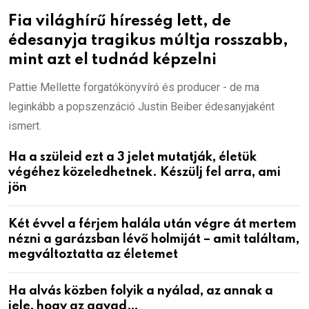
Fia világhírű híresség lett, de
édesanyja tragikus múltja rosszabb,
mint azt el tudnád képzelni
Pattie Mellette forgatókönyvíró és producer - de ma
leginkább a popszenzáció Justin Beiber édesanyjaként
ismert.
Ha a szüleid ezt a 3 jelet mutatják, életük
végéhez közeledhetnek. Készülj fel arra, ami
jön
Két évvel a férjem halála után végre át mertem
nézni a garázsban lévő holmiját – amit találtam,
megváltoztatta az életemet
Ha alvás közben folyik a nyálad, az annak a
jele, hogy az agyad…