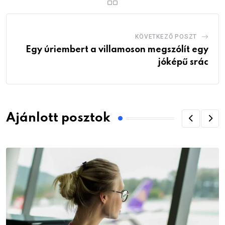
KÖVETKEZŐ POSZT
Egy úriembert a villamoson megszólít egy
jóképű srác
Ajánlott posztok