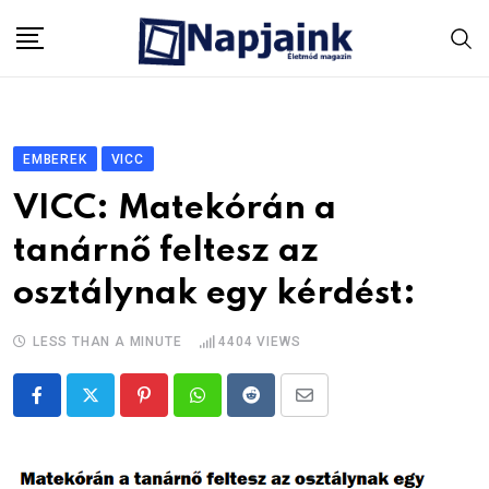
Skip
to
content
EMBEREK
VICC
VICC: Matekórán a
tanárnő feltesz az
osztálynak egy kérdést:
LESS THAN A MINUTE
4404
VIEWS
Pinterest
Whatsapp
Reddit
Share
via
Email