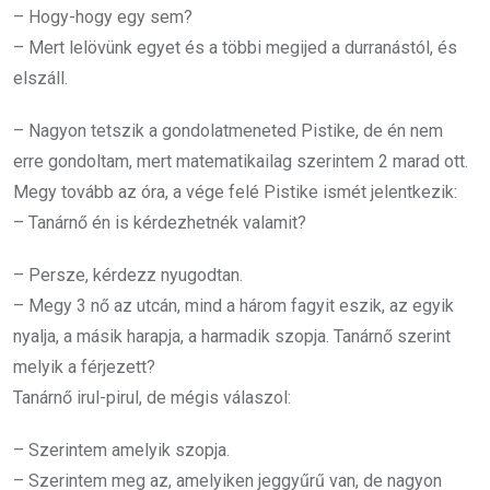
– Hogy-hogy egy sem?
– Mert lelövünk egyet és a többi megijed a durranástól, és
elszáll.
– Nagyon tetszik a gondolatmeneted Pistike, de én nem
erre gondoltam, mert matematikailag szerintem 2 marad ott.
Megy tovább az óra, a vége felé Pistike ismét jelentkezik:
– Tanárnő én is kérdezhetnék valamit?
– Persze, kérdezz nyugodtan.
– Megy 3 nő az utcán, mind a három fagyit eszik, az egyik
nyalja, a másik harapja, a harmadik szopja. Tanárnő szerint
melyik a férjezett?
Tanárnő irul-pirul, de mégis válaszol:
– Szerintem amelyik szopja.
– Szerintem meg az, amelyiken jeggyűrű van, de nagyon