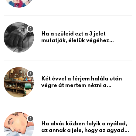
rosszabb, mint azt el tudnád
képzelni
Ha a szüleid ezt a 3 jelet
mutatják, életük végéhez
közeledhetnek. Készülj fel arra,
ami jön
Két évvel a férjem halála után
végre át mertem nézni a
garázsban lévő holmiját – amit
találtam, megváltoztatta az
életemet
Ha alvás közben folyik a nyálad,
az annak a jele, hogy az agyad…