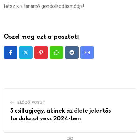
tetszik a tanárnő gondolkodásmódja!
Oszd meg ezt a posztot:
Pinterest
Whatsapp
Reddit
Share
via
Email
ELŐZŐ POSZT
5 csillagjegy, akinek az élete jelentős
fordulatot vesz 2024-ben