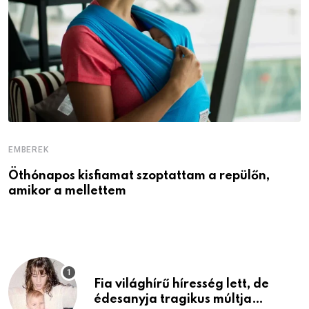
EMBEREK
E
Öthónapos kisfiamat szoptattam a repülőn,
M
amikor a mellettem
l
Fia világhírű híresség lett, de
édesanyja tragikus múltja