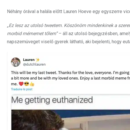
Néhány órával a halála előtt Lauren Hoeve egy egyszerre vi
„Ez lesz az utolsó tweetem. Köszönöm mindenkinek a szeretet
morbid mémemet tőlem”
– áll az utolsó bejegyzésben, amely
napszemüveget viselő gyerek látható, aki bejelenti, hogy eut