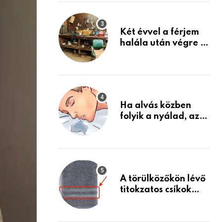
Készülj fel arra, ami
jön
Két évvel a férjem
halála után végre át
mertem nézni a
garázsban lévő
holmiját – amit
találtam,
megváltoztatta az
Ha alvás közben
életemet
folyik a nyálad, az
annak a jele, hogy
az agyad…
A törülközőkön lévő
titokzatos csíkok
valódi célja…