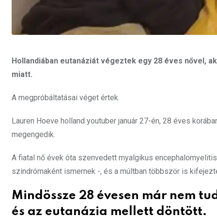
Hollandiában eutanáziát végeztek egy 28 éves nővel, ak
miatt.
A megpróbáltatásai véget értek.
Lauren Hoeve holland youtuber január 27-én, 28 éves korában 
megengedik.
A fiatal nő évek óta szenvedett myalgikus encephalomyeliti
szindrómaként ismernek -, és a múltban többször is kifejezte
Mindössze 28 évesen már nem tud
és az eutanázia mellett döntött.