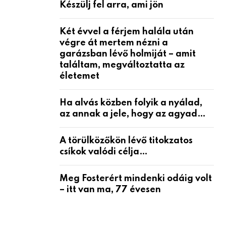
Készülj fel arra, ami jön
Két évvel a férjem halála után
végre át mertem nézni a
garázsban lévő holmiját – amit
találtam, megváltoztatta az
életemet
Ha alvás közben folyik a nyálad,
az annak a jele, hogy az agyad…
A törülközőkön lévő titokzatos
csíkok valódi célja…
Meg Fosterért mindenki odáig volt
– itt van ma, 77 évesen