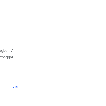
égben. A
dtsággal
via