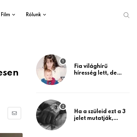
Film
Rólunk
Fia világhírű
esen
híresség lett, de
édesanyja tragikus
múltja rosszabb,
mint azt el tudnád
képzelni
Ha a szüleid ezt a 3
Share
jelet mutatják,
életük végéhez
via
közeledhetnek.
Email