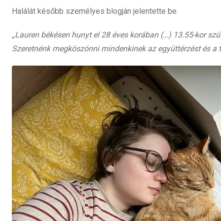
Halálát később személyes blogján jelentette be.
„Lauren békésen hunyt el 28 éves korában (…) 13.55-kor szüle
Szeretnénk megköszönni mindenkinek az együttérzést és a 