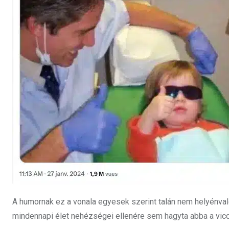
A humornak ez a vonala egyesek szerint talán nem helyénvaló, 
mindennapi élet nehézségei ellenére sem hagyta abba a vic