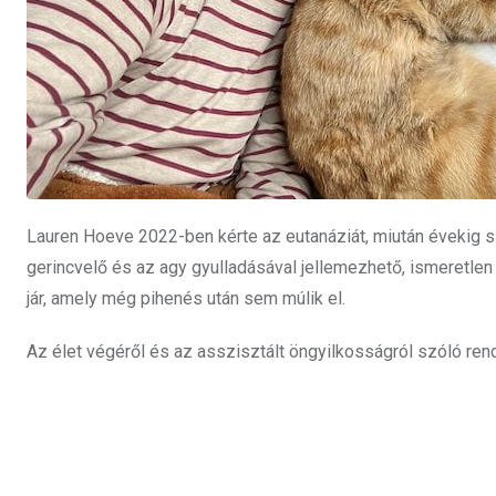
Lauren Hoeve 2022-ben kérte az eutanáziát, miután évekig 
gerincvelő és az agy gyulladásával jellemezhető, ismeretle
jár, amely még pihenés után sem múlik el.
Az élet végéről és az asszisztált öngyilkosságról szóló rende