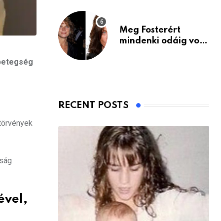
Meg Fosterért
mindenki odáig volt
– itt van ma, 77
 betegség
évesen
RECENT POSTS
 törvények
tság
ével,