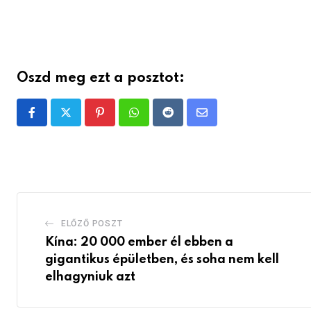
Oszd meg ezt a posztot:
Pinterest
Whatsapp
Reddit
Share
via
Email
ELŐZŐ POSZT
Kína: 20 000 ember él ebben a
gigantikus épületben, és soha nem kell
elhagyniuk azt