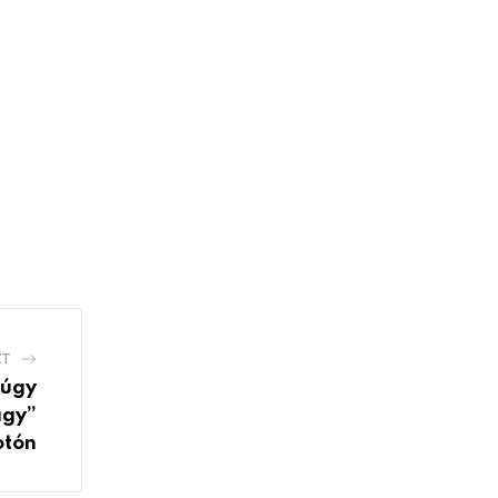
ZT
 úgy
agy”
otón