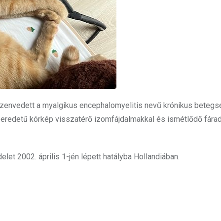
szenvedett a myalgikus encephalomyelitis nevű krónikus betegs
n eredetű kórkép visszatérő izomfájdalmakkal és ismétlődő fára
let 2002. április 1-jén lépett hatályba Hollandiában.