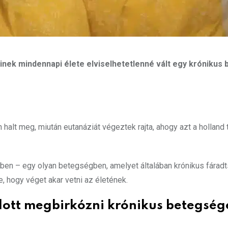
inek mindennapi élete elviselhetetlenné vált egy krónikus
halt meg, miután eutanáziát végeztek rajta, ahogy azt a holland
sben – egy olyan betegségben, amelyet általában krónikus fárad
, hogy véget akar vetni az életének.
ott megbirkózni krónikus betegség