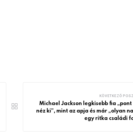
KÖVETKEZŐ POS
Michael Jackson legkisebb fia „pont
néz ki”, mint az apja és már „olyan n
egy ritka családi f