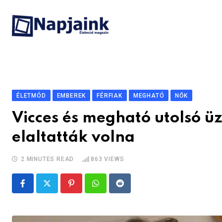
Skip
to
content
ÉLETMÓD
EMBEREK
FÉRFIAK
MEGHATÓ
NŐK
Vicces és megható utolsó üz
elaltatták volna
2 MINUTES READ
863
VIEWS
Pinterest
Whatsapp
Reddit