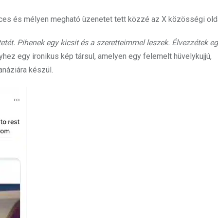
cces és mélyen megható üzenetet tett közzé az X közösségi old
ét. Pihenek egy kicsit és a szeretteimmel leszek. Élvezzétek eg
hez egy ironikus kép társul, amelyen egy felemelt hüvelykujjú,
anáziára készül.