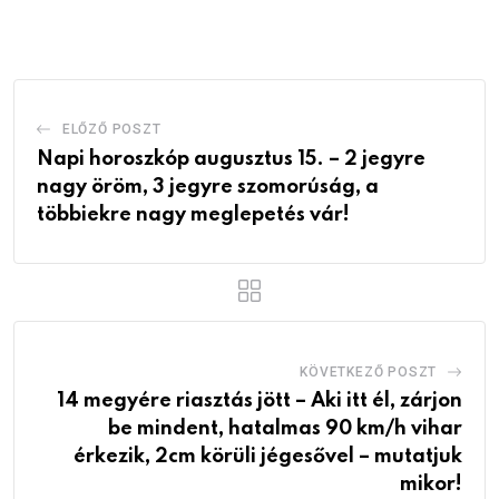
Email
ELŐZŐ POSZT
Napi horoszkóp augusztus 15. – 2 jegyre
nagy öröm, 3 jegyre szomorúság, a
többiekre nagy meglepetés vár!
KÖVETKEZŐ POSZT
14 megyére riasztás jött – Aki itt él, zárjon
be mindent, hatalmas 90 km/h vihar
érkezik, 2cm körüli jégesővel – mutatjuk
mikor!