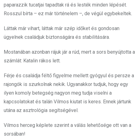
paparazzik tucatjai tapadtak rá és lesték minden lépését.
Rosszul bírta – ez már történelem –, de végül egybekeltek.
Láttak már vihart, láttak már szép időket és gondosan
ügyelnek családjuk biztonságára és stabilitására.
Mostanában azonban rájuk jár a rúd, mert a sors benyújtotta a
számlát: Katalin rákos lett.
Férje és családja féltő figyelme mellett gyógyul és persze a
rajongók is szurkolnak nekik. Ugyanakkor tudjuk, hogy egy
ilyen komoly betegség nagyon meg tudja viselni a
kapcsolatokat és talán Vilmos kiutat is keres. Ennek jártunk
utána az asztrológia segítségével.
Vilmos herceg képlete szerint a válás lehetősége ott van a
sorsában!