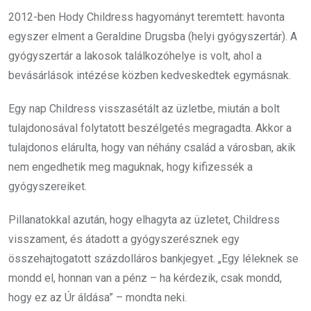
2012-ben Hody Childress hagyományt teremtett: havonta
egyszer elment a Geraldine Drugsba (helyi gyógyszertár). A
gyógyszertár a lakosok találkozóhelye is volt, ahol a
bevásárlások intézése közben kedveskedtek egymásnak.
Egy nap Childress visszasétált az üzletbe, miután a bolt
tulajdonosával folytatott beszélgetés megragadta. Akkor a
tulajdonos elárulta, hogy van néhány család a városban, akik
nem engedhetik meg maguknak, hogy kifizessék a
gyógyszereiket.
Pillanatokkal azután, hogy elhagyta az üzletet, Childress
visszament, és átadott a gyógyszerésznek egy
összehajtogatott százdolláros bankjegyet. „Egy léleknek se
mondd el, honnan van a pénz – ha kérdezik, csak mondd,
hogy ez az Úr áldása” – mondta neki.