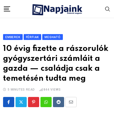
Skip
to
content
EMBEREK
FÉRFIAK
MEGHATÓ
10 évig fizette a rászorulók
gyógyszertári számláit a
gazda — családja csak a
temetésén tudta meg
5 MINUTES READ
844
VIEWS
Pinterest
Whatsapp
Reddit
Share
via