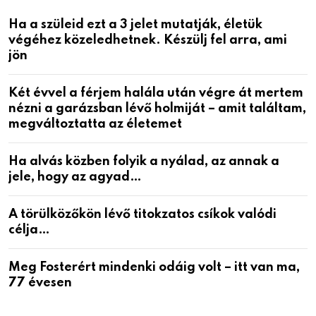
Ha a szüleid ezt a 3 jelet mutatják, életük
végéhez közeledhetnek. Készülj fel arra, ami
jön
Két évvel a férjem halála után végre át mertem
nézni a garázsban lévő holmiját – amit találtam,
megváltoztatta az életemet
Ha alvás közben folyik a nyálad, az annak a
jele, hogy az agyad…
A törülközőkön lévő titokzatos csíkok valódi
célja…
Meg Fosterért mindenki odáig volt – itt van ma,
77 évesen