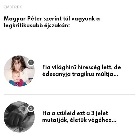
EMBEREK
E
Magyar Péter szerint túl vagyunk a
A
legkritikusabb éjszakán:
Fia világhírű híresség lett, de
édesanyja tragikus múltja
rosszabb, mint azt el tudnád
képzelni
Ha a szüleid ezt a 3 jelet
mutatják, életük végéhez
közeledhetnek. Készülj fel arra,
ami jön