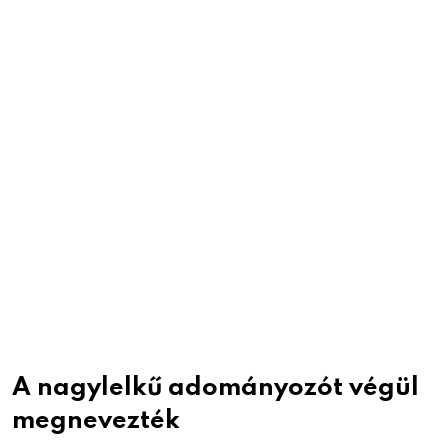
A nagylelkű adományozót végül
megnevezték