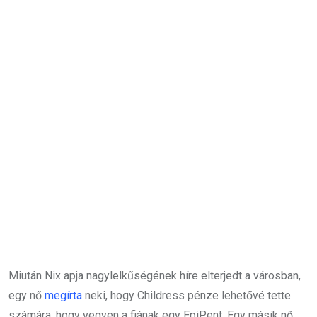
Miután Nix apja nagylelkűségének híre elterjedt a városban,
egy nő
megírta
neki, hogy Childress pénze lehetővé tette
számára, hogy vegyen a fiának egy EpiPent. Egy másik nő