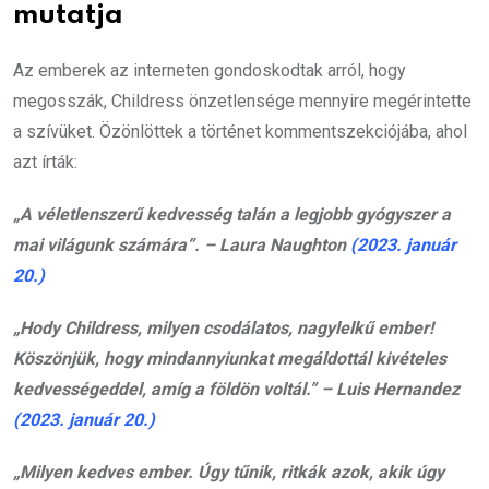
mutatja
Az emberek az interneten gondoskodtak arról, hogy
megosszák, Childress önzetlensége mennyire megérintette
a szívüket. Özönlöttek a történet kommentszekciójába, ahol
azt írták:
„A véletlenszerű kedvesség talán a legjobb gyógyszer a
mai világunk számára”. – Laura Naughton
(2023. január
20.)
„Hody Childress, milyen csodálatos, nagylelkű ember!
Köszönjük, hogy mindannyiunkat megáldottál kivételes
kedvességeddel, amíg a földön voltál.” – Luis Hernandez
(2023. január 20.)
„Milyen kedves ember. Úgy tűnik, ritkák azok, akik úgy