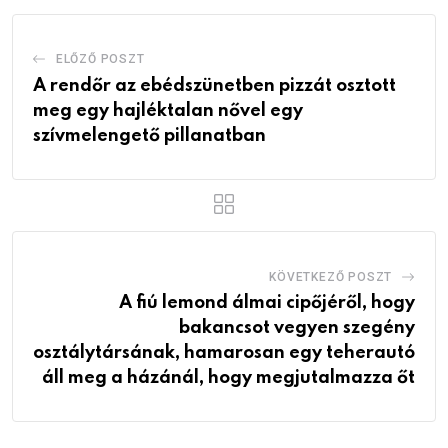
ELŐZŐ POSZT
A rendőr az ebédszünetben pizzát osztott
meg egy hajléktalan nővel egy
szívmelengető pillanatban
KÖVETKEZŐ POSZT
A fiú lemond álmai cipőjéről, hogy
bakancsot vegyen szegény
osztálytársának, hamarosan egy teherautó
áll meg a házánál, hogy megjutalmazza őt