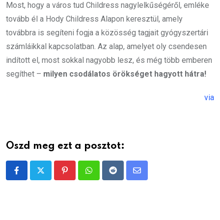
Most, hogy a város tud Childress nagylelkűségéről, emléke
tovább él a Hody Childress Alapon keresztül, amely
továbbra is segíteni fogja a közösség tagjait gyógyszertári
számláikkal kapcsolatban. Az alap, amelyet oly csendesen
indított el, most sokkal nagyobb lesz, és még több emberen
segíthet –
milyen csodálatos örökséget hagyott hátra!
via
Oszd meg ezt a posztot:
Pinterest
Whatsapp
Reddit
Share
via
Email