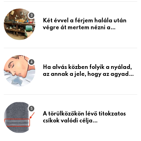
Két évvel a férjem halála után
végre át mertem nézni a
garázsban lévő holmiját – amit
találtam, megváltoztatta az
életemet
Ha alvás közben folyik a nyálad,
az annak a jele, hogy az agyad…
A törülközőkön lévő titokzatos
csíkok valódi célja…