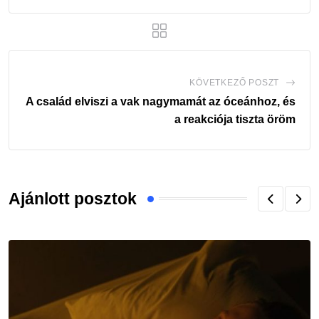
KÖVETKEZŐ POSZT
A család elviszi a vak nagymamát az óceánhoz, és
a reakciója tiszta öröm
Ajánlott posztok