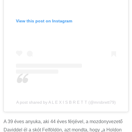
View this post on Instagram
A post shared by A L E X I S B R E T T (@mrsbrett79)
A 39 éves anyuka, aki 44 éves férjével, a mozdonyvezető
Daviddel él a skót Felföldön, azt mondta, hogy „a Holdon