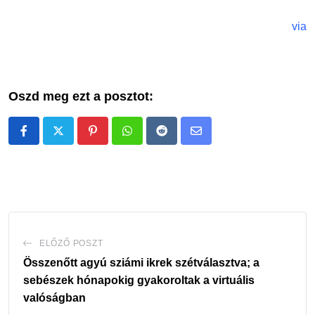
via
Oszd meg ezt a posztot:
Pinterest
Whatsapp
Reddit
Share
via
Email
ELŐZŐ POSZT
Összenőtt agyú sziámi ikrek szétválasztva; a
sebészek hónapokig gyakoroltak a virtuális
valóságban