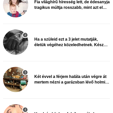
Fia világhírű híresség lett, de édesanyja
tragikus múltja rosszabb, mint azt el
tudnád képzelni
Ha a szüleid ezt a 3 jelet mutatják,
életük végéhez közeledhetnek. Készülj
fel arra, ami jön
Két évvel a férjem halála után végre át
mertem nézni a garázsban lévő holmiját
– amit találtam, megváltoztatta az
életemet