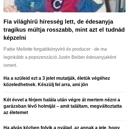
Fia világhírű híresség lett, de édesanyja
tragikus múltja rosszabb, mint azt el tudnád
képzelni
Pattie Mellette forgatókönyvíró és producer - de ma
leginkább a popszenzáció Justin Beiber édesanyjaként
ismert.
Ha a szüleid ezt a 3 jelet mutatják, életük végéhez
közeledhetnek. Készülj fel arra, ami jön
Két évvel a férjem halála után végre át mertem nézni a
garázsban lévő holmiját – amit találtam, megváltoztatta
az életemet
Ha alvás közben folyik a nyálad, az annak a jele, hogy