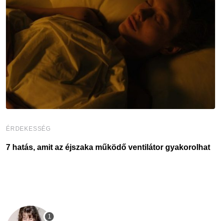
ÉRDEKESSÉG
É
7 hatás, amit az éjszaka működő ventilátor gyakorolhat
6