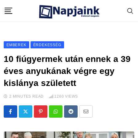
Skip
to
content
EMBEREK
ÉRDEKESSÉG
10 fiúgyermek után ennek a 39
éves anyukának végre egy
kislánya született
2 MINUTES READ
1260
VIEWS
Pinterest
Whatsapp
Reddit
Share
via
Email