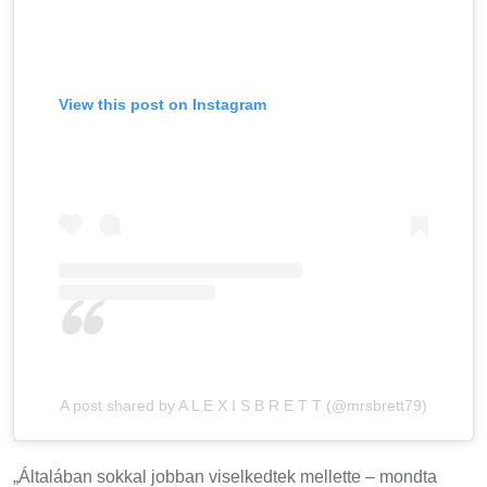
View this post on Instagram
A post shared by A L E X I S B R E T T (@mrsbrett79)
„Általában sokkal jobban viselkedtek mellette – mondta