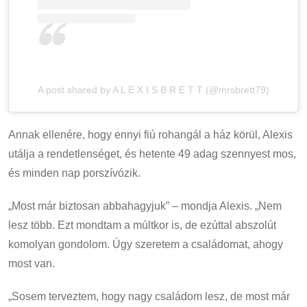
A post shared by A L E X I S B R E T T (@mrsbrett79)
Annak ellenére, hogy ennyi fiú rohangál a ház körül, Alexis
utálja a rendetlenséget, és hetente 49 adag szennyest mos,
és minden nap porszívózik.
„Most már biztosan abbahagyjuk” – mondja Alexis. „Nem
lesz több. Ezt mondtam a múltkor is, de ezúttal abszolút
komolyan gondolom. Úgy szeretem a családomat, ahogy
most van.
„Sosem terveztem, hogy nagy családom lesz, de most már