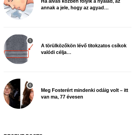
Ha alvás közben folyik a nyálad, az
annak a jele, hogy az agyad…
A törülközőkön lévő titokzatos csíkok
valódi célja…
Meg Fosterért mindenki odáig volt – itt
van ma, 77 évesen