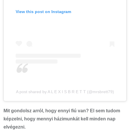
View this post on Instagram
A post shared by A L E X I S B R E T T (@mrsbrett79)
Mit gondolsz arról, hogy ennyi fiú van? El sem tudom
képzelni, hogy mennyi házimunkát kell minden nap
elvégezni.