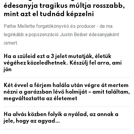
édesanyja tragikus múltja rosszabb,
mint azt el tudnád képzelni
Pattie Mellette forgatókönyvíró és producer - de ma
leginkább a popszenzáció Justin Beiber édesanyjaként
ismert.
Ha a szüleid ezt a 3 jelet mutatják, életük
végéhez közeledhetnek. Készülj fel arra, ami
jön
Két évvel a férjem halála után végre át mertem
nézni a garázsban lévő holmiját – amit találtam,
megváltoztatta az életemet
Ha alvás közben folyik a nyálad, az annak a
jele, hogy az agyad…