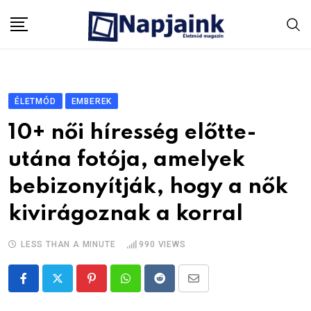
Skip
to
content
ÉLETMÓD
EMBEREK
10+ női híresség előtte-
utána fotója, amelyek
bebizonyítják, hogy a nők
kivirágoznak a korral
LESS THAN A MINUTE
990
VIEWS
Pinterest
Whatsapp
Reddit
Share
via