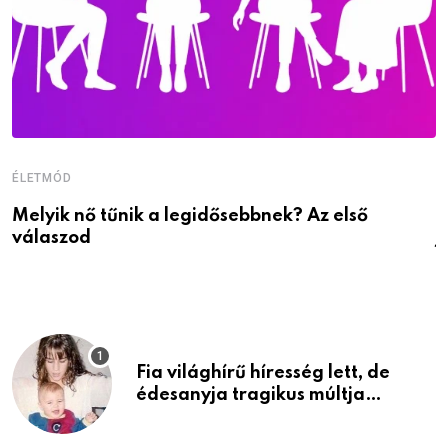
ÉLETMÓD
É
Melyik nő tűnik a legidősebbnek? Az első
D
válaszod
j
Fia világhírű híresség lett, de
édesanyja tragikus múltja
rosszabb, mint azt el tudnád
képzelni