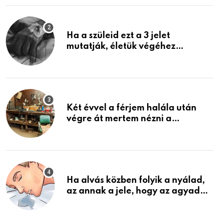
Ha a szüleid ezt a 3 jelet
mutatják, életük végéhez
közeledhetnek. Készülj fel arra,
ami jön
Két évvel a férjem halála után
végre át mertem nézni a
garázsban lévő holmiját – amit
találtam, megváltoztatta az
életemet
Ha alvás közben folyik a nyálad,
az annak a jele, hogy az agyad…