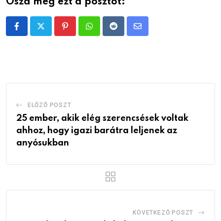
Oszd meg ezt a posztot:
Pinterest
Whatsapp
Reddit
Share
via
Email
ELŐZŐ POSZT
25 ember, akik elég szerencsések voltak
ahhoz, hogy igazi barátra leljenek az
anyósukban
KÖVETKEZŐ POSZT