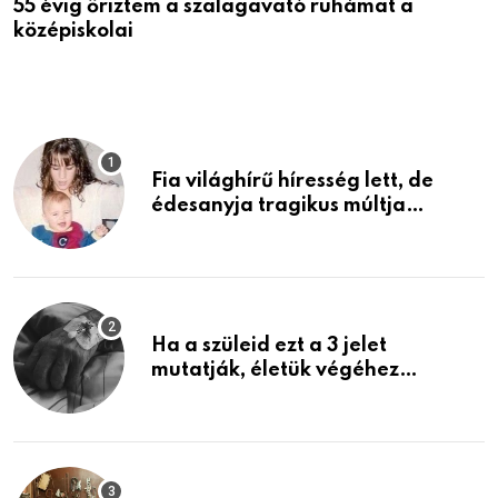
55 évig őriztem a szalagavató ruhámat a
M
középiskolai
Fia világhírű híresség lett, de
édesanyja tragikus múltja
rosszabb, mint azt el tudnád
képzelni
Ha a szüleid ezt a 3 jelet
mutatják, életük végéhez
közeledhetnek. Készülj fel arra,
ami jön