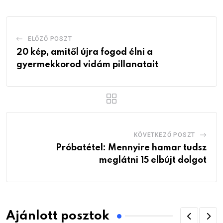
ELŐZŐ POSZT
20 kép, amitől újra fogod élni a
gyermekkorod vidám pillanatait
KÖVETKEZŐ POSZT
Próbatétel: Mennyire hamar tudsz
meglátni 15 elbújt dolgot
Ajánlott posztok