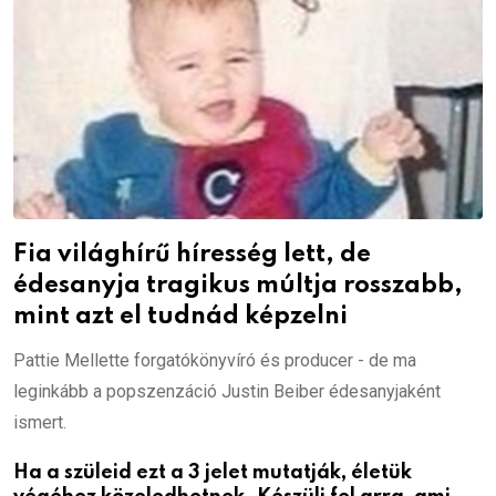
Fia világhírű híresség lett, de
édesanyja tragikus múltja rosszabb,
mint azt el tudnád képzelni
Pattie Mellette forgatókönyvíró és producer - de ma
leginkább a popszenzáció Justin Beiber édesanyjaként
ismert.
Ha a szüleid ezt a 3 jelet mutatják, életük