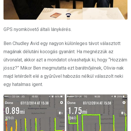
GPS nyomkövető általi lánykérés.
Ben Chudley Avid egy nagyon különleges távot választott
magának délutáni kocogás gyanánt. Ha megnézzük az
útvonalat, akkor azt a mondatot olvashatjuk ki, hogy “Hozzám
jössz?” Mikor Ben megmutatta ezt barátnőjének, Olivia-nak
majd letérdelt elé a gyűrűvel habozás nélkül válaszolt neki
egy hatalmas igent.