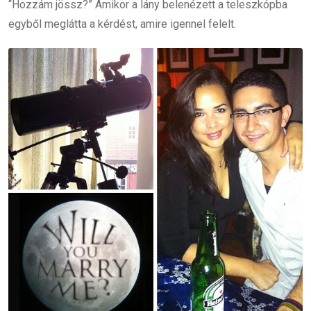
“Hozzám jössz?” Amikor a lány belenézett a teleszkópba
egyből meglátta a kérdést, amire igennel felelt.