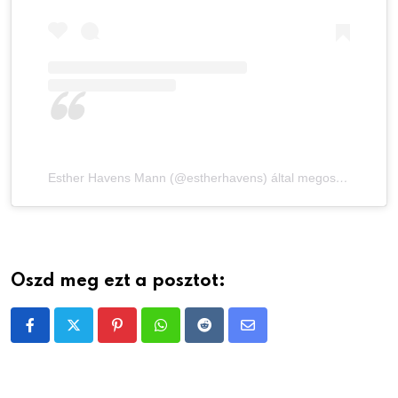
Esther Havens Mann (@estherhavens) által megosztott bejegyzés
Oszd meg ezt a posztot:
Pinterest
Whatsapp
Reddit
Share
via
Email