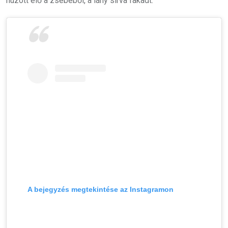
húzott elő a zsebéből, a lány sírva fakadt.
A bejegyzés megtekintése az Instagramon