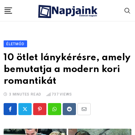
Skip
to
content
ÉLETMÓD
10 ötlet lánykérésre, amely
bemutatja a modern kori
romantikát
3 MINUTES READ
737
VIEWS
Pinterest
Whatsapp
Reddit
Share
via
Email