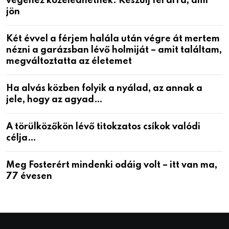
végéhez közeledhetnek. Készülj fel arra, ami
jön
Két évvel a férjem halála után végre át mertem
nézni a garázsban lévő holmiját – amit találtam,
megváltoztatta az életemet
Ha alvás közben folyik a nyálad, az annak a
jele, hogy az agyad…
A törülközőkön lévő titokzatos csíkok valódi
célja…
Meg Fosterért mindenki odáig volt – itt van ma,
77 évesen