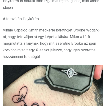
lánykérés is sokkal több izgalmat rejt magában, mint annak
idején.
A tetoválós lánykérés.
Vinnie Capaldo-Smith megkérte barátnőjét Brooke Wodark-
ot, hogy tetováljon rá egy képet a lábára. Mikor a férfi
megmutatta a lánynak, hogy mit szeretne Brooke az igen
kockába rajzolt egy X-et azt jelezve, hogy igen szeretne
hozzámenni feleségül.