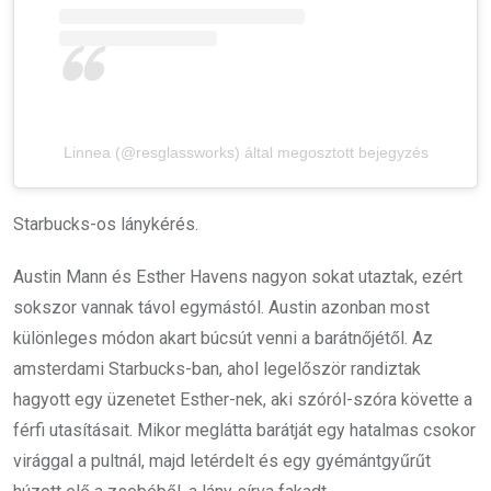
Linnea (@resglassworks) által megosztott bejegyzés
Starbucks-os lánykérés.
Austin Mann és Esther Havens nagyon sokat utaztak, ezért
sokszor vannak távol egymástól. Austin azonban most
különleges módon akart búcsút venni a barátnőjétől. Az
amsterdami Starbucks-ban, ahol legelőször randiztak
hagyott egy üzenetet Esther-nek, aki szóról-szóra követte a
férfi utasításait. Mikor meglátta barátját egy hatalmas csokor
virággal a pultnál, majd letérdelt és egy gyémántgyűrűt