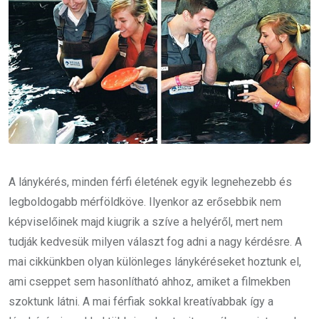
A lánykérés, minden férfi életének egyik legnehezebb és
legboldogabb mérföldköve. Ilyenkor az erősebbik nem
képviselőinek majd kiugrik a szíve a helyéről, mert nem
tudják kedvesük milyen választ fog adni a nagy kérdésre. A
mai cikkünkben olyan különleges lánykéréseket hoztunk el,
ami cseppet sem hasonlítható ahhoz, amiket a filmekben
szoktunk látni. A mai férfiak sokkal kreatívabbak így a