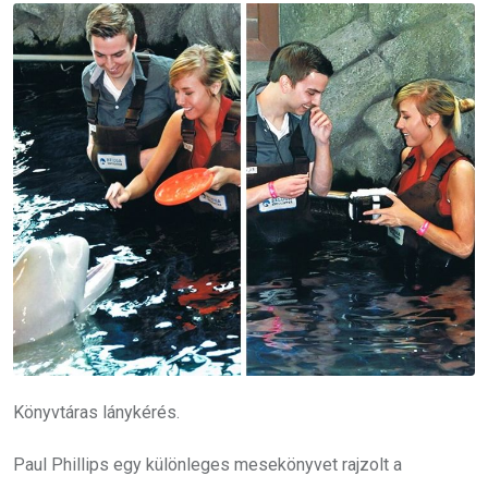
Könyvtáras lánykérés.
Paul Phillips egy különleges mesekönyvet rajzolt a