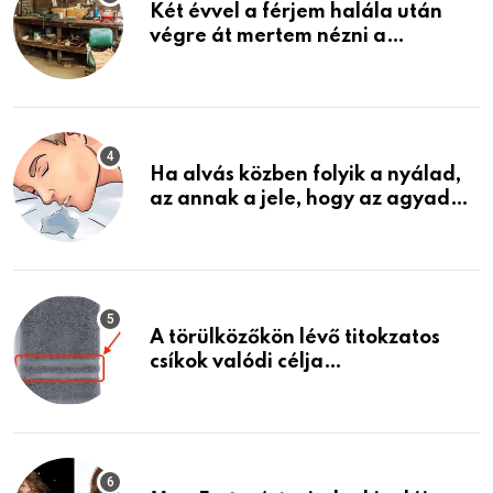
Két évvel a férjem halála után
végre át mertem nézni a
garázsban lévő holmiját – amit
találtam, megváltoztatta az
életemet
Ha alvás közben folyik a nyálad,
az annak a jele, hogy az agyad…
A törülközőkön lévő titokzatos
csíkok valódi célja…