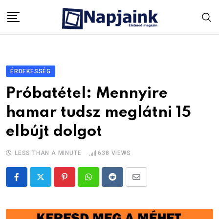
Skip
to
content
ÉRDEKESSÉG
Próbatétel: Mennyire
hamar tudsz meglátni 15
elbújt dolgot
LESS THAN A MINUTE
638
VIEWS
Pinterest
Whatsapp
Reddit
Share
via
Email