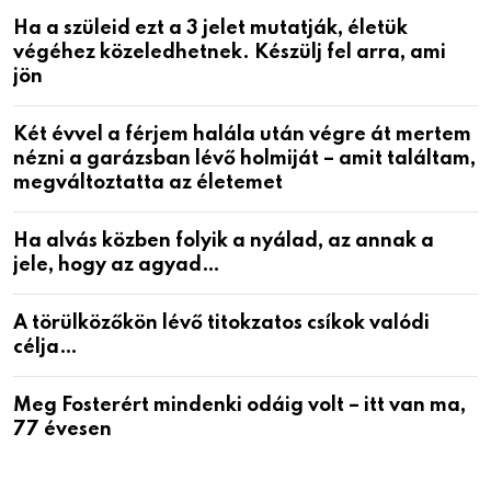
Ha a szüleid ezt a 3 jelet mutatják, életük
végéhez közeledhetnek. Készülj fel arra, ami
jön
Két évvel a férjem halála után végre át mertem
nézni a garázsban lévő holmiját – amit találtam,
megváltoztatta az életemet
Ha alvás közben folyik a nyálad, az annak a
jele, hogy az agyad…
A törülközőkön lévő titokzatos csíkok valódi
célja…
Meg Fosterért mindenki odáig volt – itt van ma,
77 évesen