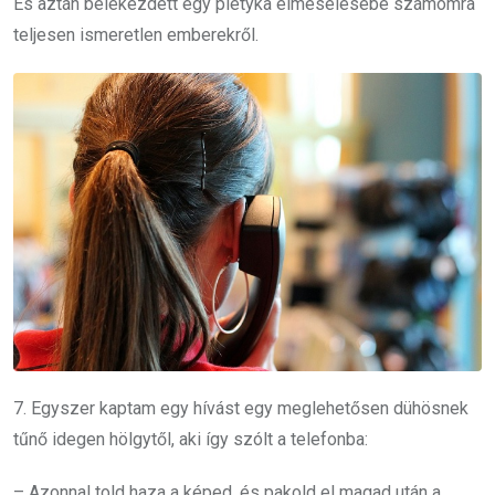
És aztán belekezdett egy pletyka elmesélésébe számomra
teljesen ismeretlen emberekről.
7. Egyszer kaptam egy hívást egy meglehetősen dühösnek
tűnő idegen hölgytől, aki így szólt a telefonba:
– Azonnal told haza a képed, és pakold el magad után a