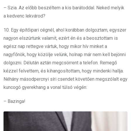
– Szia. Az előbb beszéltem a kis barátoddal. Neked melyik
a kedvenc lekvárod?
10. Egy építőipari cégnél, ahol korábban dolgoztam, egyszer
nagyon elszúrtunk valamit, ezért én és a beosztottam is
egész nap rettegve vártuk, hogy mikor hív minket a
nagyfőnök, hogy közölje velünk, holnap már nem kell bejönni
dolgozni. Délután aztán megcsörrent a telefon. Remegő
kézzel felvettem, és kihangosítottam, hogy mindenki hallja.
Néhány másodpercnyi síri csendet követően megszólalt egy
kuncogó gyerekhang a vonal túlsó végén:
– Bazinga!