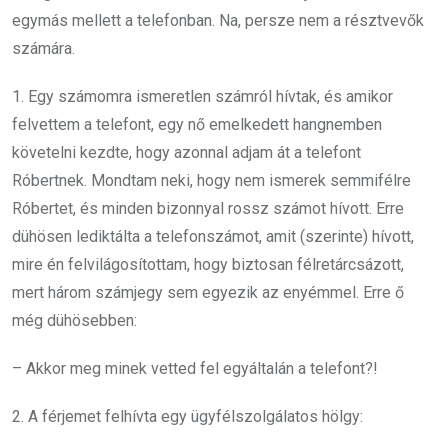
egymás mellett a telefonban. Na, persze nem a résztvevők
számára.
1. Egy számomra ismeretlen számról hívtak, és amikor
felvettem a telefont, egy nő emelkedett hangnemben
követelni kezdte, hogy azonnal adjam át a telefont
Róbertnek. Mondtam neki, hogy nem ismerek semmifélre
Róbertet, és minden bizonnyal rossz számot hívott. Erre
dühösen lediktálta a telefonszámot, amit (szerinte) hívott,
mire én felvilágosítottam, hogy biztosan félretárcsázott,
mert három számjegy sem egyezik az enyémmel. Erre ő
még dühösebben:
– Akkor meg minek vetted fel egyáltalán a telefont?!
2. A férjemet felhívta egy ügyfélszolgálatos hölgy: