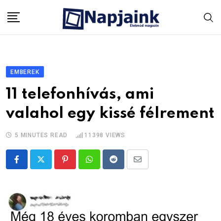
Skip
to
content
EMBEREK
11 telefonhívás, ami
valahol egy kissé félrement
5 MINUTES READ
11398
VIEWS
Pinterest
Whatsapp
Reddit
Share
via
Email