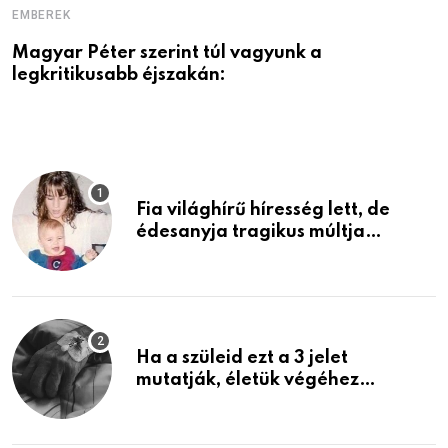
EMBEREK
E
Magyar Péter szerint túl vagyunk a
A
legkritikusabb éjszakán:
Fia világhírű híresség lett, de
édesanyja tragikus múltja
rosszabb, mint azt el tudnád
képzelni
Ha a szüleid ezt a 3 jelet
mutatják, életük végéhez
közeledhetnek. Készülj fel arra,
ami jön