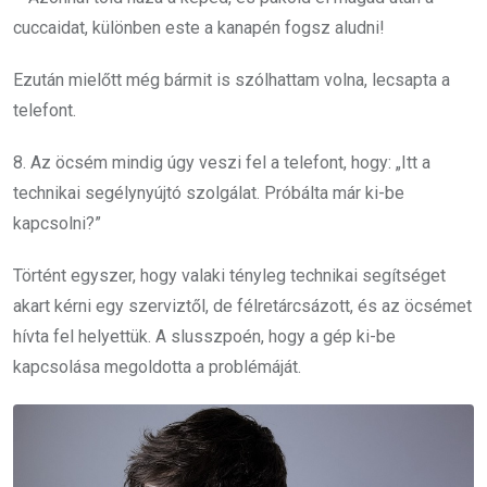
cuccaidat, különben este a kanapén fogsz aludni!
Ezután mielőtt még bármit is szólhattam volna, lecsapta a
telefont.
8. Az öcsém mindig úgy veszi fel a telefont, hogy: „Itt a
technikai segélynyújtó szolgálat. Próbálta már ki-be
kapcsolni?”
Történt egyszer, hogy valaki tényleg technikai segítséget
akart kérni egy szerviztől, de félretárcsázott, és az öcsémet
hívta fel helyettük. A slusszpoén, hogy a gép ki-be
kapcsolása megoldotta a problémáját.