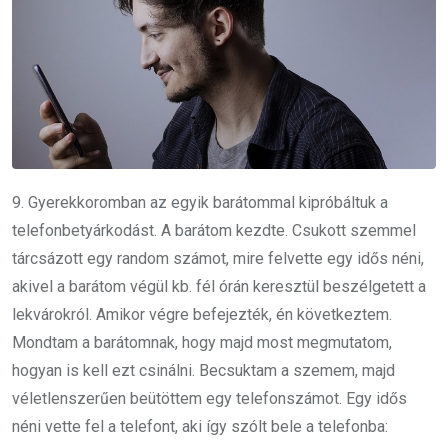
9. Gyerekkoromban az egyik barátommal kipróbáltuk a
telefonbetyárkodást. A barátom kezdte. Csukott szemmel
tárcsázott egy random számot, mire felvette egy idős néni,
akivel a barátom végül kb. fél órán keresztül beszélgetett a
lekvárokról. Amikor végre befejezték, én következtem.
Mondtam a barátomnak, hogy majd most megmutatom,
hogyan is kell ezt csinálni. Becsuktam a szemem, majd
véletlenszerűen beütöttem egy telefonszámot. Egy idős
néni vette fel a telefont, aki így szólt bele a telefonba: