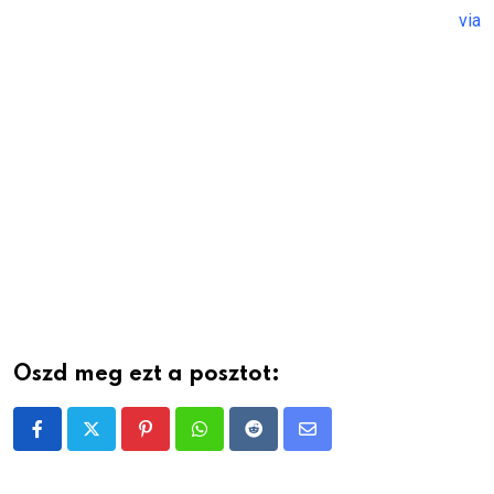
via
Oszd meg ezt a posztot:
Pinterest
Whatsapp
Reddit
Share
via