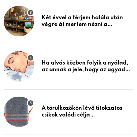
Két évvel a férjem halála után
végre át mertem nézni a
garázsban lévő holmiját – amit
találtam, megváltoztatta az
életemet
Ha alvás közben folyik a nyálad,
az annak a jele, hogy az agyad…
A törülközőkön lévő titokzatos
csíkok valódi célja…