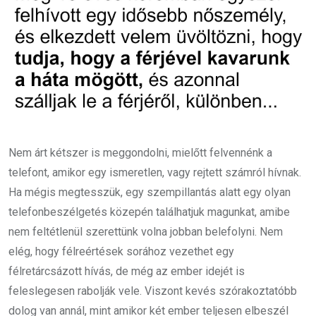
Nem árt kétszer is meggondolni, mielőtt felvennénk a
telefont, amikor egy ismeretlen, vagy rejtett számról hívnak.
Ha mégis megtesszük, egy szempillantás alatt egy olyan
telefonbeszélgetés közepén találhatjuk magunkat, amibe
nem feltétlenül szerettünk volna jobban belefolyni. Nem
elég, hogy félreértések sorához vezethet egy
félretárcsázott hívás, de még az ember idejét is
feleslegesen rabolják vele. Viszont kevés szórakoztatóbb
dolog van annál, mint amikor két ember teljesen elbeszél