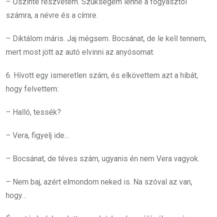
– Őszinte részvétem. Szükségem lenne a fogyasztói
számra, a névre és a címre.
– Diktálom máris. Jaj mégsem. Bocsánat, de le kell tennem,
mert most jött az autó elvinni az anyósomat.
6. Hívott egy ismeretlen szám, és elkövettem azt a hibát,
hogy felvettem:
– Halló, tessék?
– Vera, figyelj ide…
– Bocsánat, de téves szám, ugyanis én nem Vera vagyok.
– Nem baj, azért elmondom neked is. Na szóval az van,
hogy…