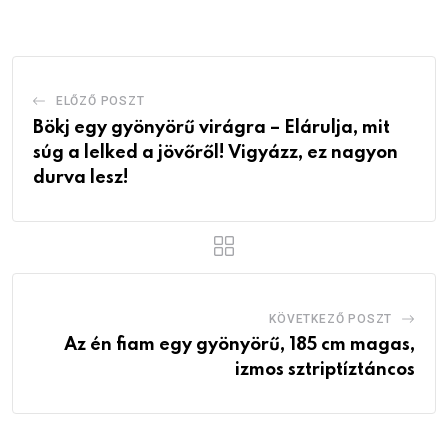
Email
ELŐZŐ POSZT
Bökj egy gyönyörű virágra – Elárulja, mit
súg a lelked a jövőről! Vigyázz, ez nagyon
durva lesz!
KÖVETKEZŐ POSZT
Az én fiam egy gyönyörű, 185 cm magas,
izmos sztriptíztáncos