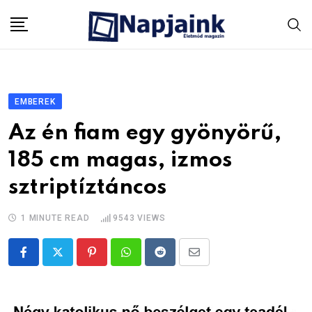
Skip
to
content
EMBEREK
Az én fiam egy gyönyörű,
185 cm magas, izmos
sztriptíztáncos
1 MINUTE READ
9543
VIEWS
Pinterest
Whatsapp
Reddit
Share
via
Email