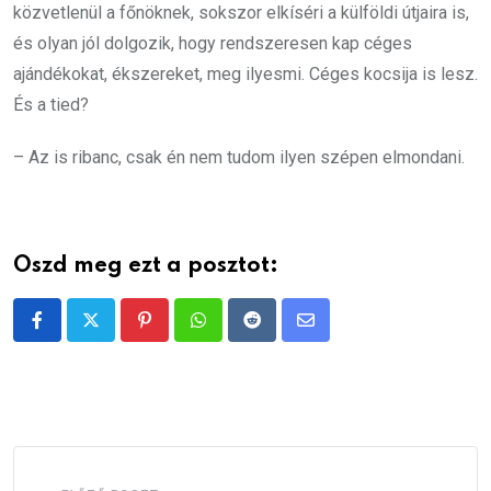
közvetlenül a főnöknek, sokszor elkíséri a külföldi útjaira is,
és olyan jól dolgozik, hogy rendszeresen kap céges
ajándékokat, ékszereket, meg ilyesmi. Céges kocsija is lesz.
És a tied?
– Az is ribanc, csak én nem tudom ilyen szépen elmondani.
Oszd meg ezt a posztot:
Pinterest
Whatsapp
Reddit
Share
via
Email