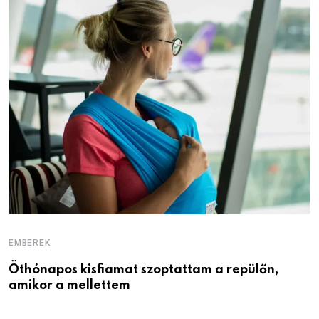
EMBEREK
E
Öthónapos kisfiamat szoptattam a repülőn,
M
amikor a mellettem
l