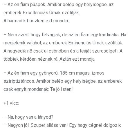
– Az én fiam püspök. Amikor belép egy helyiségbe, az
emberek Excellenciás Úrnak szólítják.
A harmadik büszkén ezt mondja:
– Nem azért, hogy felvágjak, de az én fiam egy kardinális. Ha
megjelenik valahol, az emberek Eminenciás Úrnak szólítják.
A negyedik nő csak ül csöndben és a teáját szürcsölgeti. A
többiek kérdően néznek rá. Aztán ezt mondja:
– Az én fiam egy gyönyörű, 185 cm magas, izmos
sztriptíztáncos. Amikor belép egy helyiségbe, az emberek
csak ennyit mondanak: Te jó Isten!
+1 vicc:
– Na, hogy van a lányod?
– Nagyon jól. Szuper állása van! Egy nagy cégnél dolgozik