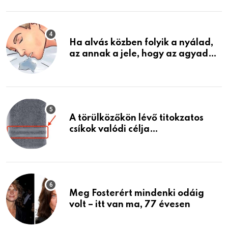
találtam, megváltoztatta az
életemet
Ha alvás közben folyik a nyálad,
az annak a jele, hogy az agyad…
A törülközőkön lévő titokzatos
csíkok valódi célja…
Meg Fosterért mindenki odáig
volt – itt van ma, 77 évesen