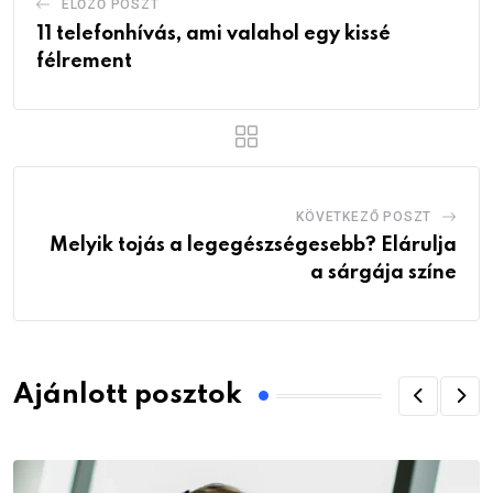
ELŐZŐ POSZT
11 telefonhívás, ami valahol egy kissé
félrement
KÖVETKEZŐ POSZT
Melyik tojás a legegészségesebb? Elárulja
a sárgája színe
Ajánlott posztok