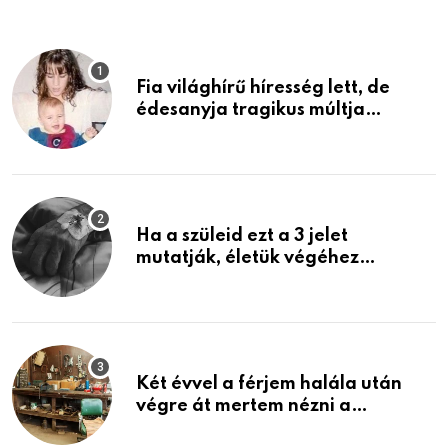
Fia világhírű híresség lett, de
édesanyja tragikus múltja
rosszabb, mint azt el tudnád
képzelni
Ha a szüleid ezt a 3 jelet
mutatják, életük végéhez
közeledhetnek. Készülj fel arra,
ami jön
Két évvel a férjem halála után
végre át mertem nézni a
garázsban lévő holmiját – amit