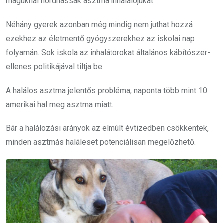
maguknál hordhassák asztma inhalálójukat.
Néhány gyerek azonban még mindig nem juthat hozzá
ezekhez az életmentő gyógyszerekhez az iskolai nap
folyamán. Sok iskola az inhalátorokat általános kábítószer-
ellenes politikájával tiltja be.
A halálos asztma jelentős probléma, naponta több mint 10
amerikai hal meg asztma miatt.
Bár a halálozási arányok az elmúlt évtizedben csökkentek,
minden asztmás haláleset potenciálisan megelőzhető.