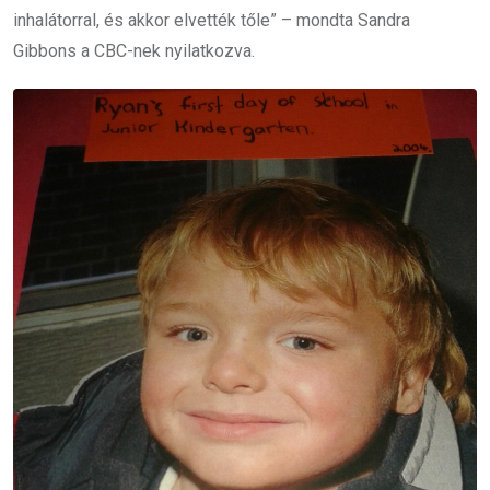
inhalátorral, és akkor elvették tőle” – mondta Sandra
Gibbons a CBC-nek nyilatkozva.