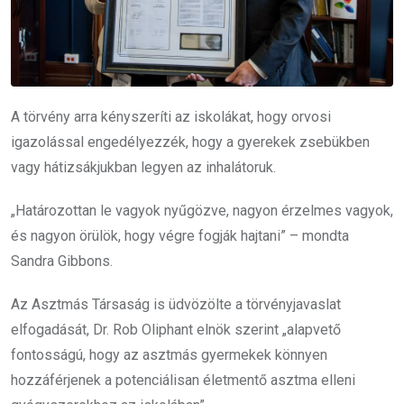
A törvény arra kényszeríti az iskolákat, hogy orvosi
igazolással engedélyezzék, hogy a gyerekek zsebükben
vagy hátizsákjukban legyen az inhalátoruk.
„Határozottan le vagyok nyűgözve, nagyon érzelmes vagyok,
és nagyon örülök, hogy végre fogják hajtani” – mondta
Sandra Gibbons.
Az Asztmás Társaság is üdvözölte a törvényjavaslat
elfogadását, Dr. Rob Oliphant elnök szerint „alapvető
fontosságú, hogy az asztmás gyermekek könnyen
hozzáférjenek a potenciálisan életmentő asztma elleni