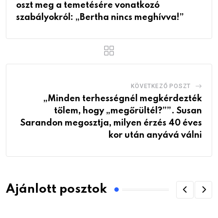
oszt meg a temetésére vonatkozó
szabályokról: „Bertha nincs meghívva!”
KÖVETKEZŐ POSZT
„Minden terhességnél megkérdezték
tőlem, hogy „megőrültél?””. Susan
Sarandon megosztja, milyen érzés 40 éves
kor után anyává válni
Ajánlott posztok