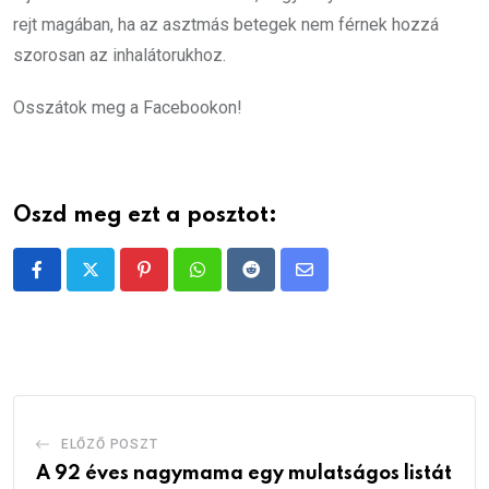
rejt magában, ha az asztmás betegek nem férnek hozzá
szorosan az inhalátorukhoz.
Osszátok meg a Facebookon!
Oszd meg ezt a posztot:
Pinterest
Whatsapp
Reddit
Share
via
Email
ELŐZŐ POSZT
A 92 éves nagymama egy mulatságos listát