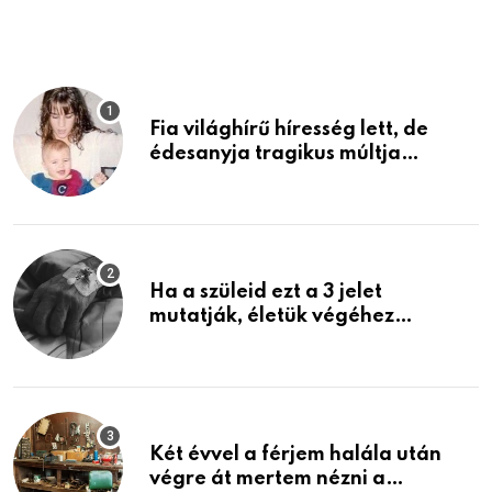
Fia világhírű híresség lett, de
édesanyja tragikus múltja
rosszabb, mint azt el tudnád
képzelni
Ha a szüleid ezt a 3 jelet
mutatják, életük végéhez
közeledhetnek. Készülj fel arra,
ami jön
Két évvel a férjem halála után
végre át mertem nézni a