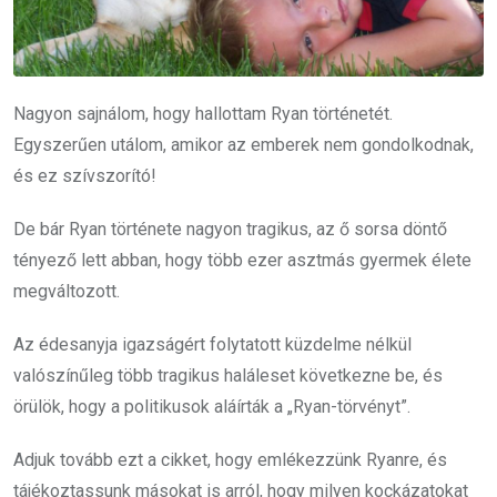
Nagyon sajnálom, hogy hallottam Ryan történetét.
Egyszerűen utálom, amikor az emberek nem gondolkodnak,
és ez szívszorító!
De bár Ryan története nagyon tragikus, az ő sorsa döntő
tényező lett abban, hogy több ezer asztmás gyermek élete
megváltozott.
Az édesanyja igazságért folytatott küzdelme nélkül
valószínűleg több tragikus haláleset következne be, és
örülök, hogy a politikusok aláírták a „Ryan-törvényt”.
Adjuk tovább ezt a cikket, hogy emlékezzünk Ryanre, és
tájékoztassunk másokat is arról, hogy milyen kockázatokat