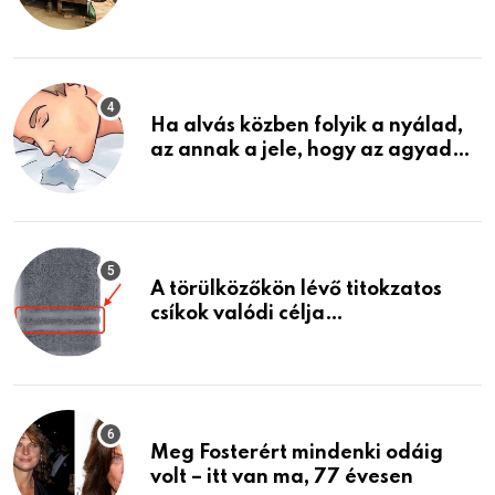
garázsban lévő holmiját – amit
találtam, megváltoztatta az
életemet
Ha alvás közben folyik a nyálad,
az annak a jele, hogy az agyad…
A törülközőkön lévő titokzatos
csíkok valódi célja…
Meg Fosterért mindenki odáig
volt – itt van ma, 77 évesen