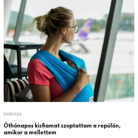
EMBEREK
E
Öthónapos kisfiamat szoptattam a repülőn,
M
amikor a mellettem
l