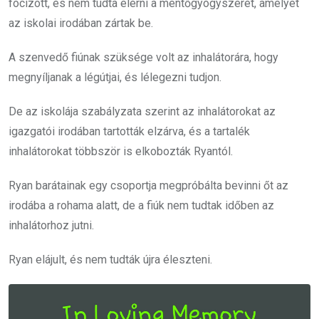
focizott, és nem tudta elérni a mentőgyógyszerét, amelyet
az iskolai irodában zártak be.
A szenvedő fiúnak szüksége volt az inhalátorára, hogy
megnyíljanak a légútjai, és lélegezni tudjon.
De az iskolája szabályzata szerint az inhalátorokat az
igazgatói irodában tartották elzárva, és a tartalék
inhalátorokat többször is elkobozták Ryantól.
Ryan barátainak egy csoportja megpróbálta bevinni őt az
irodába a rohama alatt, de a fiúk nem tudtak időben az
inhalátorhoz jutni.
Ryan elájult, és nem tudták újra éleszteni.