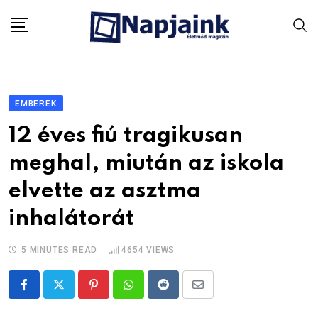
Skip
to
content
EMBEREK
12 éves fiú tragikusan
meghal, miután az iskola
elvette az asztma
inhalátorát
5 MINUTES READ
4654
VIEWS
Pinterest
Whatsapp
Reddit
Share
via