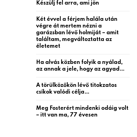
Készülj fel arra, ami jön
Két évvel a férjem halála után
végre át mertem nézni a
garázsban lévő holmiját – amit
találtam, megváltoztatta az
életemet
Ha alvás közben folyik a nyálad,
az annak a jele, hogy az agyad…
A törülközőkön lévő titokzatos
csíkok valódi célja…
Meg Fosterért mindenki odáig volt
– itt van ma, 77 évesen