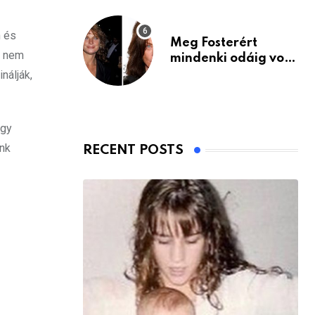
n és
Meg Fosterért
n nem
mindenki odáig volt
– itt van ma, 77
nálják,
évesen
úgy
unk
RECENT POSTS