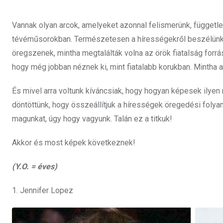
Vannak olyan arcok, amelyeket azonnal felismerünk, független
tévéműsorokban. Természetesen a hírességekről beszélünk
öregszenek, mintha megtalálták volna az örök fiatalság forr
hogy még jobban néznek ki, mint fiatalabb korukban. Mintha 
És mivel arra voltunk kíváncsiak, hogy hogyan képesek ilyen
döntöttünk, hogy összeállítjuk a hírességek öregedési folyama
magunkat, úgy hogy vagyunk. Talán ez a titkuk!
Akkor és most képek következnek!
(Y.O. = éves)
1. Jennifer Lopez