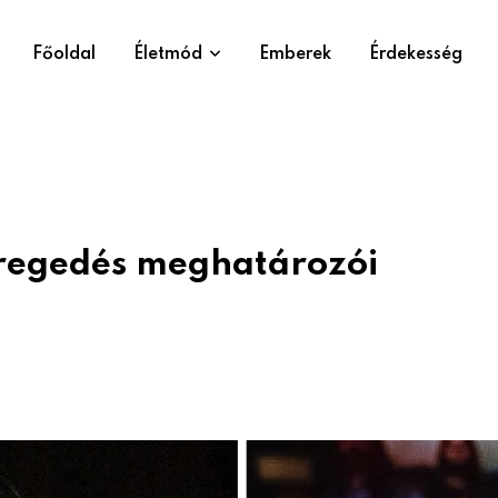
Főoldal
Életmód
Emberek
Érdekesség
 öregedés meghatározói