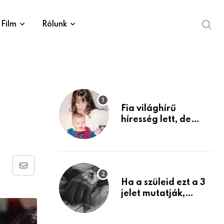
Film
Rólunk
Fia világhírű
híresség lett, de
édesanyja tragikus
múltja rosszabb,
mint azt el tudnád
képzelni
Share
Ha a szüleid ezt a 3
via
jelet mutatják,
Email
életük végéhez
közeledhetnek.