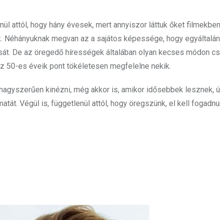
ül attól, hogy hány évesek, mert annyiszor láttuk őket filmekbe
. Néhányuknak megvan az a sajátos képessége, hogy egyáltalá
ását. De az öregedő hírességek általában olyan kecses módon csi
az 50-es éveik pont tökéletesen megfelelne nekik.
 nagyszerűen kinézni, még akkor is, amikor idősebbek lesznek, 
tát. Végül is, függetlenül attól, hogy öregszünk, el kell fogadn