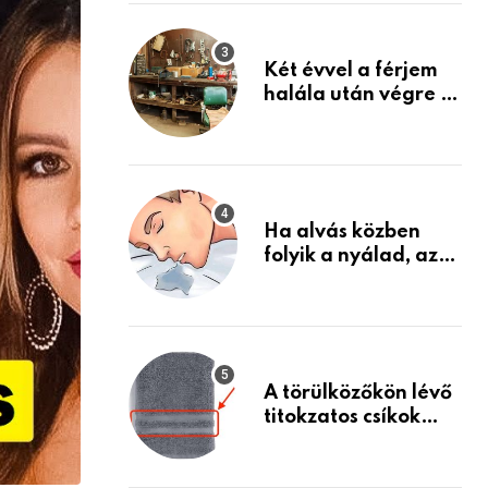
Készülj fel arra, ami
jön
Két évvel a férjem
halála után végre át
mertem nézni a
garázsban lévő
holmiját – amit
találtam,
megváltoztatta az
Ha alvás közben
életemet
folyik a nyálad, az
annak a jele, hogy
az agyad…
A törülközőkön lévő
titokzatos csíkok
valódi célja…