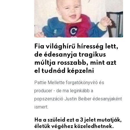
Fia világhírű híresség lett,
de édesanyja tragikus
múltja rosszabb, mint azt
el tudnád képzelni
Pattie Mellette forgatókönyvíró és
producer - de ma leginkább a
popszenzáció Justin Beiber édesanyjaként
ismert.
Ha a szüleid ezt a 3 jelet mutatják,
életük végéhez közeledhetnek.