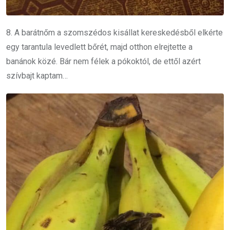
8. A barátnőm a szomszédos kisállat kereskedésből elkérte
egy tarantula levedlett bőrét, majd otthon elrejtette a
banánok közé. Bár nem félek a pókoktól, de ettől azért
szívbajt kaptam…