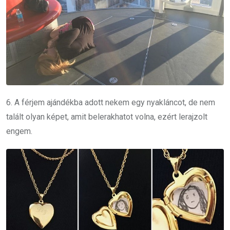
6. A férjem ajándékba adott nekem egy nyakláncot, de nem
talált olyan képet, amit belerakhatot volna, ezért lerajzolt
engem.