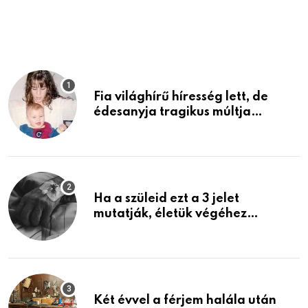
p
Fia világhírű híresség lett, de
édesanyja tragikus múltja
rosszabb, mint azt el tudnád
képzelni
Ha a szüleid ezt a 3 jelet
mutatják, életük végéhez
közeledhetnek. Készülj fel arra,
ami jön
Két évvel a férjem halála után