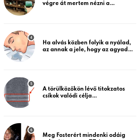
végre át mertem nézni a
garázsban lévő holmiját – amit
találtam, megváltoztatta az
életemet
Ha alvás közben folyik a nyálad,
az annak a jele, hogy az agyad…
A törülközőkön lévő titokzatos
csíkok valódi célja…
Meg Fosterért mindenki odáig