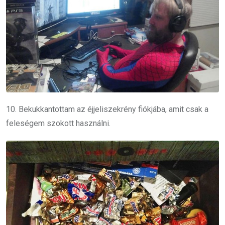
10. Bekukkantottam az éjjeliszekrény fiókjába, amit csak a
feleségem szokott használni.