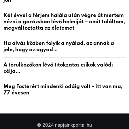
jön
Két évvel a férjem halála után végre át mertem
nézni a garázsban lévő holmiját – amit találtam,
megváltoztatta az életemet
Ha alvás közben folyik a nyálad, az annak a
jele, hogy az agyad…
A törülközőkön lévő titokzatos csíkok valódi
célja…
Meg Fosterért mindenki odáig volt – itt van ma,
77 évesen
© 2024 napjainkportal.hu