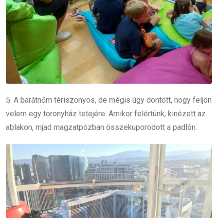
5. A barátnőm tériszonyos, de mégis úgy döntött, hogy feljön
velem egy toronyház tetejére. Amikor felértünk, kinézett az
ablakon, mjad magzatpózban összekuporodott a padlón.