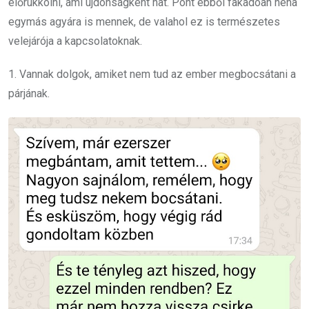
előrukkolni, ami újdonságként hat. Pont ebből fakadóan néha
egymás agyára is mennek, de valahol ez is természetes
velejárója a kapcsolatoknak.
1. Vannak dolgok, amiket nem tud az ember megbocsátani a
párjának.