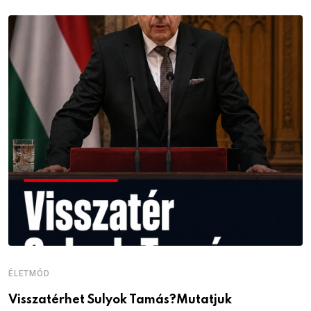
ÉLETMÓD
É
Visszatérhet Sulyok Tamás?Mutatjuk
J