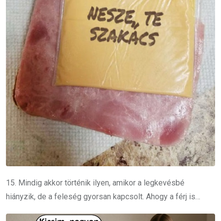
15. Mindig akkor történik ilyen, amikor a legkevésbé
hiányzik, de a feleség gyorsan kapcsolt. Ahogy a férj is…