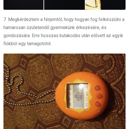
7. Megkérdeztem a férjemtől, hogy hogyan fog felkészülni a
hamarosan születendő gyermekünk érkezésére, és
gondozására. Erre hosszas kutakodás után elővett az egyik
fiókból egy tamagotchit.