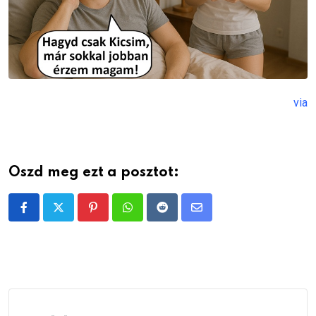
via
Oszd meg ezt a posztot:
Pinterest
Whatsapp
Reddit
Share
via
Email