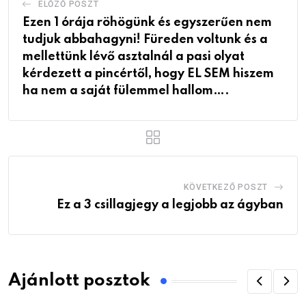
ELŐZŐ POSZT
Ezen 1 órája röhögünk és egyszerűen nem
tudjuk abbahagyni! Füreden voltunk és a
mellettünk lévő asztalnál a pasi olyat
kérdezett a pincértől, hogy EL SEM hiszem
ha nem a saját fülemmel hallom….
KÖVETKEZŐ POSZT
Ez a 3 csillagjegy a legjobb az ágyban
Ajánlott posztok