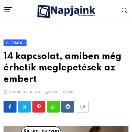
Skip
to
content
ÉLETMÓD
14 kapcsolat, amiben még
érhetik meglepetések az
embert
2 MINUTES READ
16905
VIEWS
Pinterest
Whatsapp
Reddit
Share
via
Email