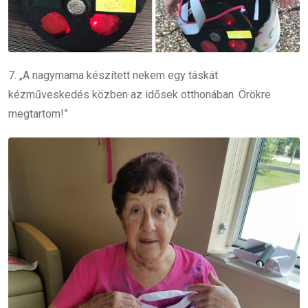
7. „A nagymama készített nekem egy táskát
kézműveskedés közben az idősek otthonában. Örökre
megtartom!”