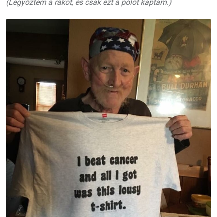
(Legyőztem a rákot, és csak ezt a pólót kaptam.)