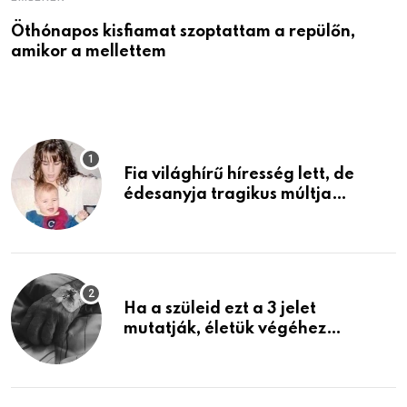
Öthónapos kisfiamat szoptattam a repülőn,
M
amikor a mellettem
l
Fia világhírű híresség lett, de
édesanyja tragikus múltja
rosszabb, mint azt el tudnád
képzelni
Ha a szüleid ezt a 3 jelet
mutatják, életük végéhez
közeledhetnek. Készülj fel arra,
ami jön