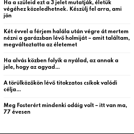
Ha a szüleid ezt a 3 jelet mutatják, életük
végéhez közeledhetnek. Készülj fel arra, ami
jön
Két évvel a férjem halála után végre át mertem
nézni a garázsban lévő holmiját – amit találtam,
megváltoztatta az életemet
Ha alvás közben folyik a nyálad, az annak a
jele, hogy az agyad…
A törülközőkön lévő titokzatos csíkok valódi
célja…
Meg Fosterért mindenki odáig volt – itt van ma,
77 évesen