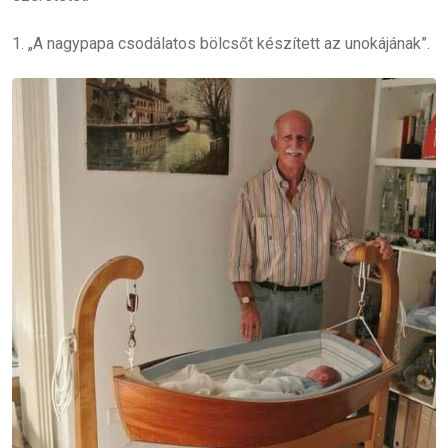
1. „A nagypapa csodálatos bölcsőt készített az unokájának”.