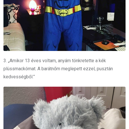
3. „Amikor 13 éves voltam, anyám tönkretette a kék
plüssmackómat. A barátnőm meglepett ezzel, pusztán
kedvességből.”