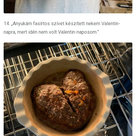
14. „Anyukám fasírtos szívet készített nekem Valentin-
napra, mert idén nem volt Valentin-naposom.”