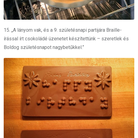
15. „A lányom vak, és a 9. születésnapi partijára Braille-
írással írt csokoládé üzenetet készítettünk – szeretlek és
Boldog születésnapot nagybetűkkel.”