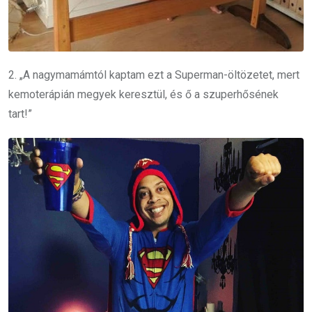
2. „A nagymamámtól kaptam ezt a Superman-öltözetet, mert
kemoterápián megyek keresztül, és ő a szuperhősének
tart!”