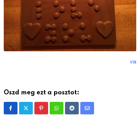
via
Oszd meg ezt a posztot:
Pinterest
Whatsapp
Reddit
Share
via
Email