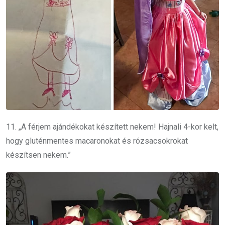
11. „A férjem ajándékokat készített nekem! Hajnali 4-kor kelt,
hogy gluténmentes macaronokat és rózsacsokrokat
készítsen nekem.”