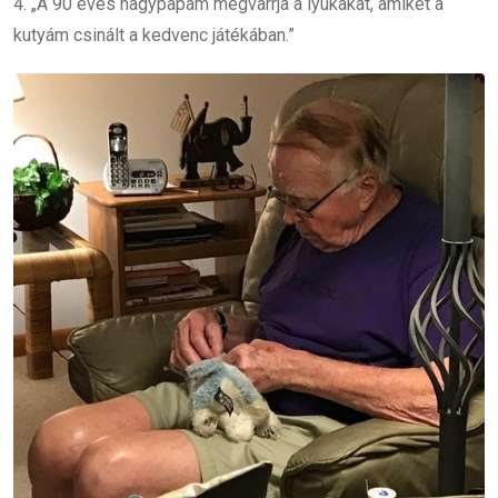
4. „A 90 éves nagypapám megvarrja a lyukakat, amiket a
kutyám csinált a kedvenc játékában.”