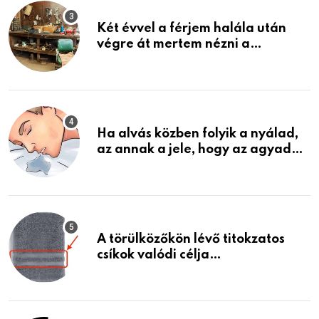
Két évvel a férjem halála után
végre át mertem nézni a
garázsban lévő holmiját – amit
találtam, megváltoztatta az
életemet
Ha alvás közben folyik a nyálad,
az annak a jele, hogy az agyad…
A törülközőkön lévő titokzatos
csíkok valódi célja…