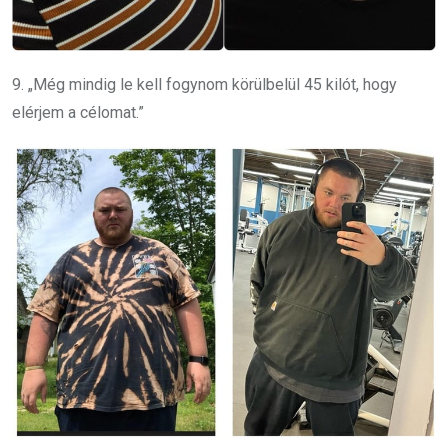
9. „Még mindig le kell fogynom körülbelül 45 kilót, hogy
elérjem a célomat.”