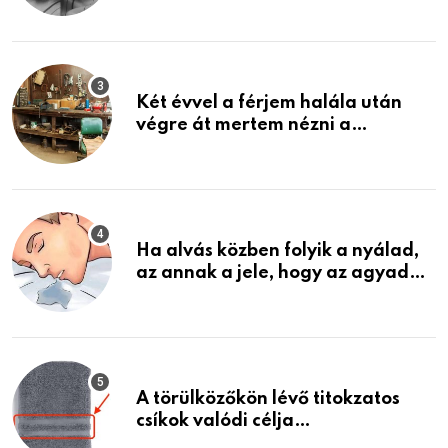
ami jön
Két évvel a férjem halála után
végre át mertem nézni a
garázsban lévő holmiját – amit
találtam, megváltoztatta az
életemet
Ha alvás közben folyik a nyálad,
az annak a jele, hogy az agyad…
A törülközőkön lévő titokzatos
csíkok valódi célja…