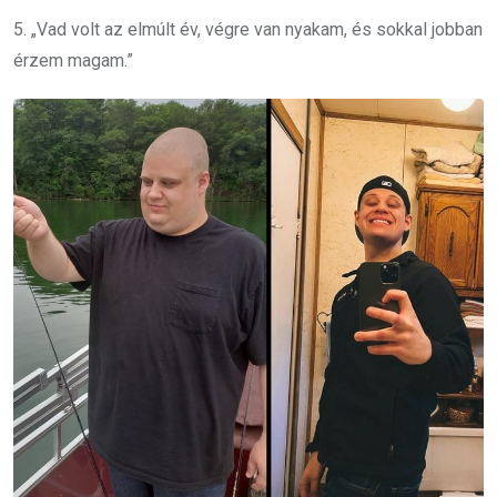
5. „Vad volt az elmúlt év, végre van nyakam, és sokkal jobban
érzem magam.”