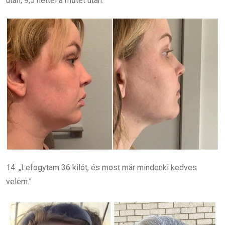
után, 9,5 héttel a műtét után.”
14. „Lefogytam 36 kilót, és most már mindenki kedves
velem.”