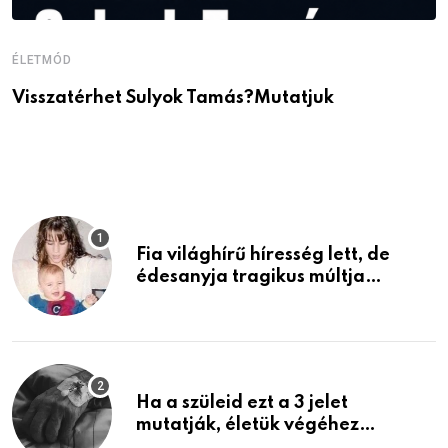
ÉLETMÓD
É
Visszatérhet Sulyok Tamás?Mutatjuk
J
p
Fia világhírű híresség lett, de
édesanyja tragikus múltja
rosszabb, mint azt el tudnád
képzelni
Ha a szüleid ezt a 3 jelet
mutatják, életük végéhez
közeledhetnek. Készülj fel arra,