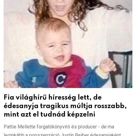
Fia világhírű híresség lett, de
édesanyja tragikus múltja rosszabb,
mint azt el tudnád képzelni
Pattie Mellette forgatókönyvíró és producer - de ma
leginkább a popszenzáció Justin Beiber édesanyjaként