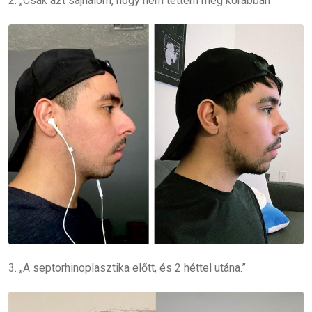
2. „Csak azt sajnálom, hogy nem tettem meg korábban”
3. „A septorhinoplasztika előtt, és 2 héttel utána.”