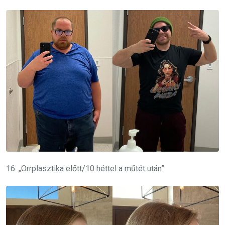
16. „Orrplasztika előtt/10 héttel a műtét után”