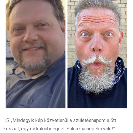
15. „Mindegyik kép közvetlenül a születésnapom előtt
készült, egy év különbséggel. Sok az ünnepelni való!”