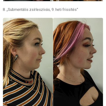
8. „Submentális zsírleszívás, 9. heti frissítés”