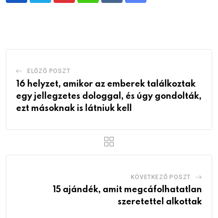
via
Email
ELŐZŐ POSZT
16 helyzet, amikor az emberek találkoztak
egy jellegzetes dologgal, és úgy gondolták,
ezt másoknak is látniuk kell
KÖVETKEZŐ POSZT
15 ajándék, amit megcáfolhatatlan
szeretettel alkottak