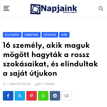
Skip
to
content
ÉLETMÓD
EMBEREK
FÉRFIAK
NŐK
16 személy, akik maguk
mögött hagyták a rossz
szokásaikat, és elindultak
a saját útjukon
1 MINUTE READ
617
VIEWS
Pinterest
Whatsapp
Reddit
Share
via