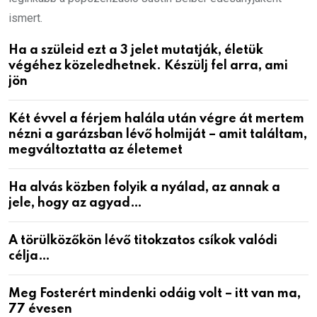
ismert.
Ha a szüleid ezt a 3 jelet mutatják, életük
végéhez közeledhetnek. Készülj fel arra, ami
jön
Két évvel a férjem halála után végre át mertem
nézni a garázsban lévő holmiját – amit találtam,
megváltoztatta az életemet
Ha alvás közben folyik a nyálad, az annak a
jele, hogy az agyad…
A törülközőkön lévő titokzatos csíkok valódi
célja…
Meg Fosterért mindenki odáig volt – itt van ma,
77 évesen